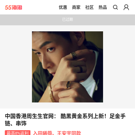
优惠
商家
社区
热品
带你去官网买正品
已过期
中国香港周生生官网： 酷黑黄金系列上新！足金手
链、串饰
最高8%返利
入田曦薇、王安宇同款