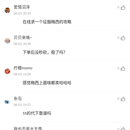
爱情沼泽
0
06-03 20:34
在线求一个征服梅西的攻略
贝贝来咯~
0
06-03 20:30
下单后没秒砍，稳了吗？
柠檬momo
0
06-03 19:39
感觉梅西上面啥都卖哈哈哈
糸屯
0
06-03 19:37
55的代下靠谱吗
我也不是大无畏
0