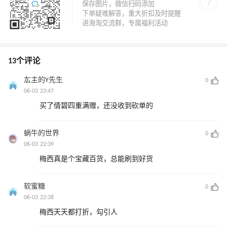
13个评论
厷主的Y先生
0
06-03 23:47
买了倩碧四重满赠，还没收到砍单的
蜗牛的世界
0
06-03 22:39
梅西真是个宝藏百货，总能刷到好货
软蜜糖
0
06-03 22:38
梅西天天都打折，勾引人