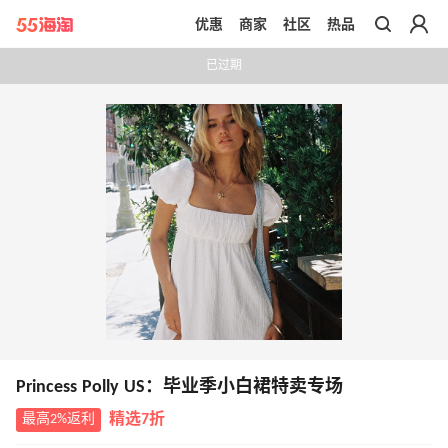
优惠
商家
社区
热品
带你去官网买正品
已过期
Princess Polly US：毕业季小白裙特卖专场
最高2%返利
精选7折