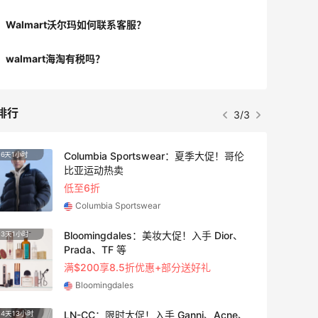
Walmart沃尔玛如何联系客服？
walmart海淘有税吗？
排行
3/3
Columbia Sportswear：夏季大促！哥伦
6天1小时
3天13
比亚运动热卖
低至6折
Columbia Sportswear
Bloomingdales：美妆大促！入手 Dior、
3天1小时
4天7小
Prada、TF 等
满$200享8.5折优惠+部分送好礼
Bloomingdales
LN-CC：限时大促！入手 Ganni、Acne、
4天13小时
2天13