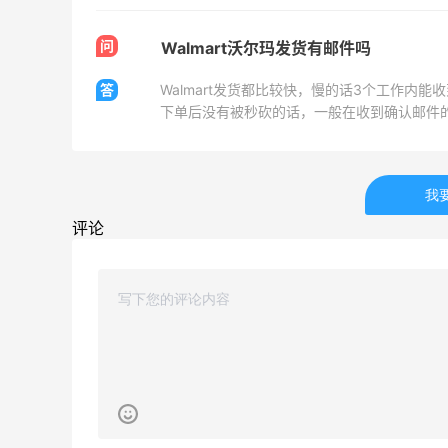
54人获得返利
问
Walmart沃尔玛发货有邮件吗
Eileen Fisher
答
Walmart发货都比较快，慢的话3个工作内
最高2%返利
下单后没有被秒砍的话，一般在收到确认邮件
5134人获得返利
Matte Collection
最高3%返利
我
510人获得返利
评论
海
秋天的第1杯安排上｜库迪生椰拿铁叠55
海淘返利
1
1
08月07日