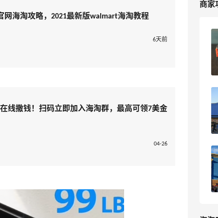
商家
国官网海淘攻略，2021最新版walmart海淘教程
Walmart沃尔玛黑五海淘促销活动类型揭
6天前
秘，2023黑五海淘必看
4
海淘爱问
Walmart沃尔玛官网页面显示Rollback是
什么意思？
淘在线撒钱！扫码立即加入海淘群，最高可领7美金
3
海淘爱问
04-26
walmart沃尔玛美国官网海淘攻略，
walmart海淘教程
17
我爱写攻略