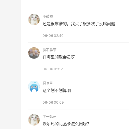
开奖｜社区7月常规主题活动名单公布
小破孩
还是很靠谱的，我买了很多次了没啥问题
1
2
08月06日
06-06 02:40
Bobbi Brown美网2026黑五海淘活动什
么时候开始？
微凉季节
在哪里领取会员呀
3
3
08月06日
06-06 02:12
碳水快乐｜童年回忆李先生牛肉面🍜
绿豆鲨
这个划不划算啊
3
3
08月06日
06-06 00:09
下一站w
沃尔玛的礼品卡怎么用呀？