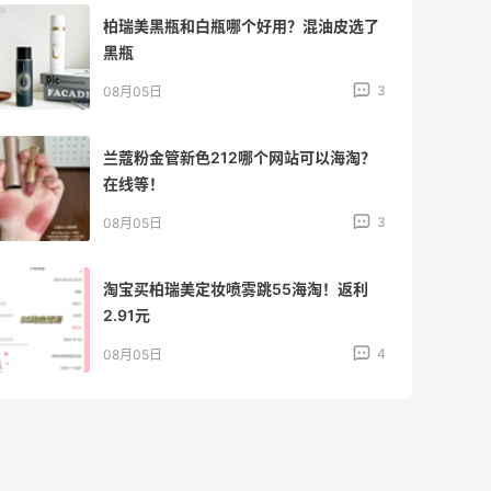
柏瑞美黑瓶和白瓶哪个好用？混油皮选了
黑瓶
3
08月05日
兰蔻粉金管新色212哪个网站可以海淘？
在线等！
3
08月05日
淘宝买柏瑞美定妆喷雾跳55海淘！返利
2.91元
4
08月05日