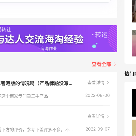
Tory Burch、拉夫劳伦等
每满$100返$25礼卡
Bloomingdales
iHerb ：88全球好物节！选购日常保健、
3天13小时
健身补剂、护肤洗护等
无门槛7.5折
iHerb
查看全部
热门
查看详情
沃尔玛的iPad保正保新吗，会出现美版或者港版的情况吗（产品标题没写二手或者翻新机之类的）
2022-08-06
非这个商家专门卖二手产品
ERGO Baby
4%返利
62人获得返利
查看详情
Belly Bandit
2022-09-07
沃尔玛也有第三方产品，非自营的可以看下店铺下方的评价，参考下差评多不多，不多的也可以入的。
4%返利