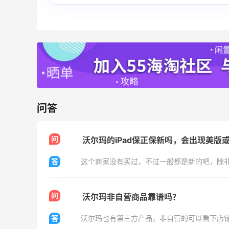
袋、服饰、鞋履等
低至5折
Diesel Europe
40分
Maje US：限时闪促！入手明星同款服饰
精选低至2折
Maje US
问答
问
答
这个商家没有买过，不过一般都是新的吧，除
Mac Duggal
最高2%返利
6019人成功下单
问
沃尔玛非自营商品靠谱吗？
Biōkreativ
答
30%返利