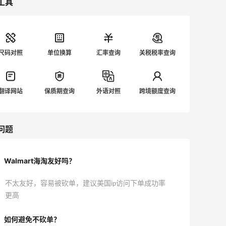
工具
尺码对照
单位换算
汇率查询
关税税率查询
翻译网站
保质期查询
外语对照
跨境额度查询
问题
Walmart海淘友好吗？
不太友好，容易被砍单，建议美国ip访问下单成功率
更高
如何避免不砍单？