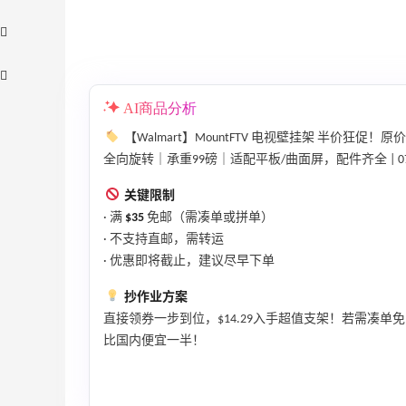
AI商品分析
【Walmart】MountFTV 电视壁挂架 半价狂促！原
全向旋转｜承重99磅｜适配平板/曲面屏，配件齐全 | 07
关键限制
adidas HK：精选正价产品促销！入球
3天13小时
衣、金属银跆拳道鞋等
· 满
$35
免邮（需凑单或拼单）
2件8折 叠加满HK$1800-100
· 不支持直邮，需转运
· 优惠即将截止，建议尽早下单
adidas HK
抄作业方案
【55专享】Bobbi Brown 美网：美妆礼
4天7小时
遇！满$150立省$50
直接领券一步到位，$14.29入手超值支架！若需凑
满赠正装橘子眼霜+精华唇蜜等好礼
比国内便宜一半！
Bobbi Brown
、
Diesel Europe：折扣区上新热卖！入手包
2天13小时