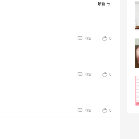
最新
Evelom卸妆膏--卸妆膏中的“爱马仕”
4
08月05日
0
回复
FWRD黑五2026海淘奢侈品折扣力度大
吗？
3
08月05日
0
回复
FWRD美网2026黑五海淘活动什么时候
开始？
3
08月05日
0
回复