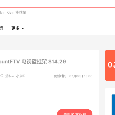
运
更多
ountFTV 电视壁挂架
$14.29
爆料人: 小米粒
更新时间：07月06日 13:00
去购买 拿返利