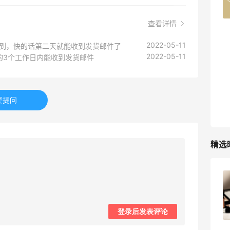
42人获得返利
查看详情
TIMEBEAM (US)
2022-05-11
能收到，快的话第二天就能收到发货邮件了
最高10%返利
2022-05-11
的3个工作日内能收到发货邮件
282人获得返利
RFM Denim
6%返利
要提问
85人获得返利
精选
户外运动防-晒｜蜜丝婷开挂摇摇乐实测
🏃
2
登录后发表评论
08月06日