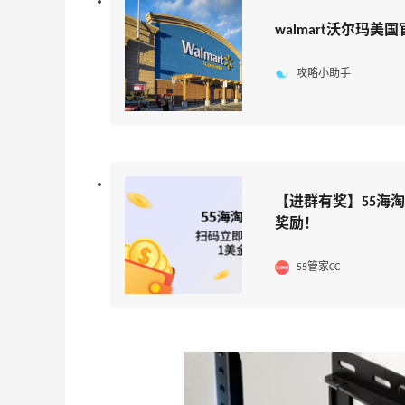
walmart沃尔玛美
攻略小助手
【进群有奖】55海
奖励！
55管家CC