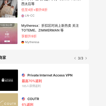
西太后等
低至4折+额外8折
LN-CC
Mytheresa：折扣区时尚上新热卖 关注
10天19小时
40分
TOTEME、ZIMMERMAN 等
享额外9折
Mytheresa
商家
3/3
Private Internet Access VPN
最高70%返利
185人获得返利
COUTR
6%返利