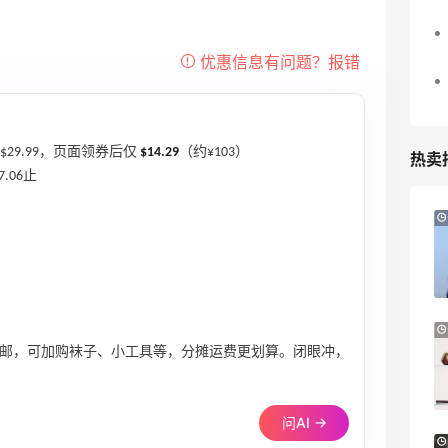
价$29.99，页面领券后仅
$14.29
（约¥103）
热卖
.06止
40分
Sandro us：限时闪促！法式美衣精选
低至2折 千鸟格连衣裙$95
Sandro us
【55专享】Base Blu：时尚上新热卖 关注
3天13小时
PRADA、LOEWE、加拿大鹅等
单免邮，可加购袜子、小工具等，分摊运费更划算。闭眼冲，
享9折优惠
Base Blu
问AI →
Bloomingdales：时尚热卖！入手珑骧、
3天1小时