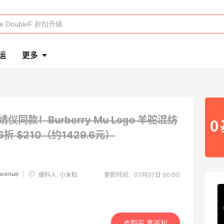
运
更多
婧仪同款！Burberry Mu Logo 羊驼混纺
6折 $210（约1429.6元）
 Avenue
|
爆料人: 小米粒
更新时间：07月07日 00:00
去购买 拿返利