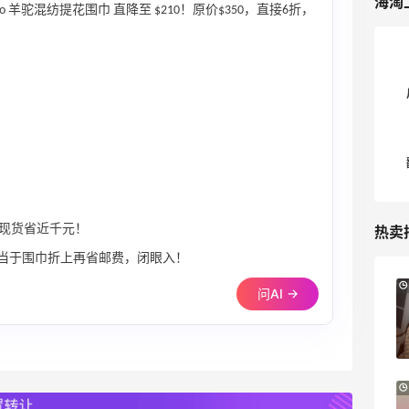
海淘
 Mu Logo 羊驼混纺提花围巾 直降至 $210！原价$350，直接6折，
内现货省近千元！
热卖
邮，相当于围巾折上再省邮费，闭眼入！
LN-CC：限时大促！入手 Ganni、Acne、
4天16小时
问AI →
西太后等
低至4折+额外8折
LN-CC
Mytheresa：折扣区时尚上新热卖 关注
10天22小时
TOTEME、ZIMMERMAN 等