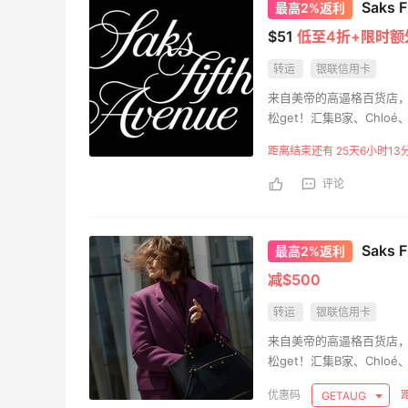
Saks
最高2%返利
$51
低至4折+限时额外
1
4
08月05日
转运
银联信用卡
来自美帝的高逼格百货店，
FWRD黑五2026海淘奢侈品折扣力度大
松get！汇集B家、Chloé
吗？
niubility的是一些
距离结束还有 25天6小时13
1
3
08月05日
评论
FWRD美网2026黑五海淘活动什么时候
开始？
Saks
最高2%返利
3
3
08月05日
减$500
转运
银联信用卡
【黑五海淘攻略】Bobbi Brown黑五
来自美帝的高逼格百货店，
2026海淘折扣预测！
松get！汇集B家、Chloé
niubility的是一些
2
1
08月05日
GETAUG