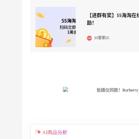
【进群有奖】55海淘在
励！
55管家CC
AI商品分析