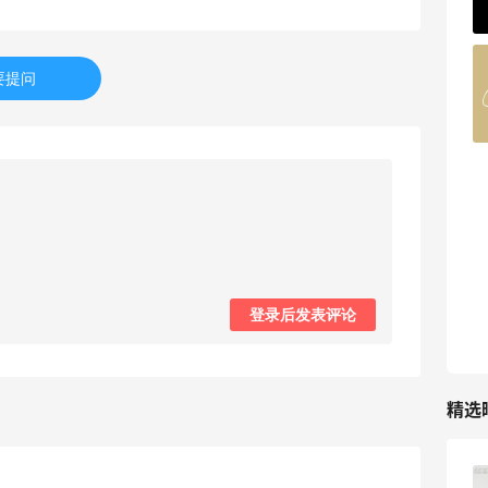
185人获得返利
COUTR
要提问
6%返利
227人获得返利
登录后发表评论
精选
柏瑞美黑瓶和白瓶哪个好用？混油皮选了