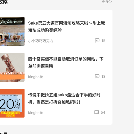
攻略
更多＞
Saks第五大道官网海淘攻略来啦～附上我
海淘成功购买经验
15
小小巧巧巧克力
四个常买但不能自助取消订单的网站，下
单前需慎重哦
18
kingbo花
传说中傲娇五姐saks最适合下手的好时
机，当然是打折叠加私码啦！
54
kingbo花