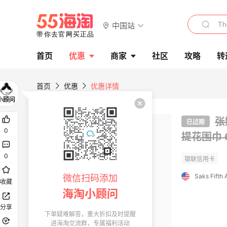
中国站
首页
优惠
商家
社区
攻略
转
首页
优惠
优惠详情
张
已过期
0
提花围巾
0
Saks Fifth
微信扫码添加
收藏
海淘小顾问
分享
下单疑难解答，重大折扣及时提醒
进海淘交流群，专属福利活动