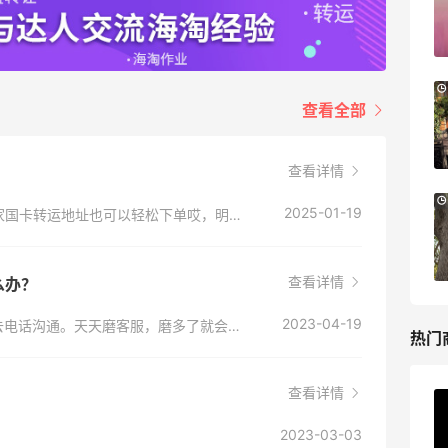
享额外9折
Mytheresa
The DoubleF：时尚上新热卖！入手麦
10天13小时
查看全部
昆、Moncler、西太后等
7.5折优惠
The DoubleF
查看详情
Bloomingdales：时尚热卖！入手珑骧、
3天4小时
2025-01-19
第五大道之前不是很友好，但我发现近两年他家国卡转运地址也可以轻松下单哎，明显友好度有被提升
Tory Burch、拉夫劳伦等
每满$100返$25礼卡
Bloomingdales
查看详情
么办？
2023-04-19
多找几次客服，换不同客服投诉，或者找代打去电话沟通。天天磨客服，磨多了就会退款了。
热门
查看详情
Private Internet Access VPN
2023-03-03
最高70%返利