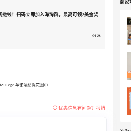
商家
线撒钱！扫码立即加入海淘群，最高可领7美金奖
Saks第五大道官网海淘攻略来啦～附上我
海淘成功购买经验
04-26
15
小小巧巧巧克力
四个常买但不能自助取消订单的网站，下
单前需慎重哦
18
kingbo花
传说中傲娇五姐saks最适合下手的好时
机，当然是打折叠加私码啦！
54
kingbo花