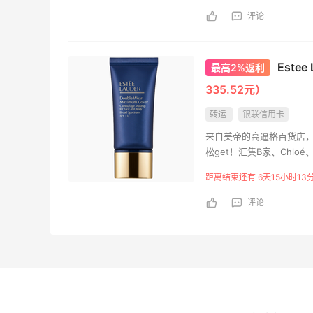
评论
Este
最高2%返利
335.52元）
转运
银联信用卡
来自美帝的高逼格百货店，
松get！汇集B家、Chloé
niubility的是一些
距离结束还有 6天15小时13
评论