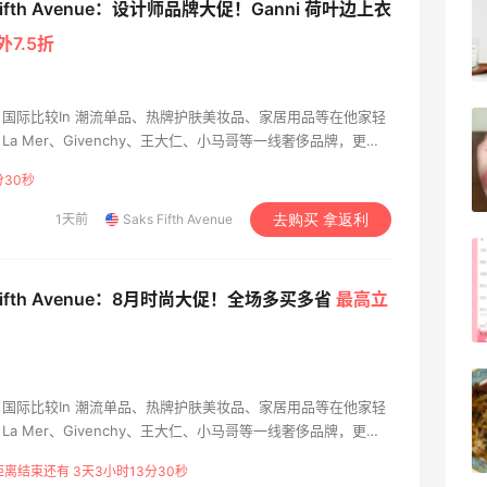
 Fifth Avenue：设计师品牌大促！Ganni 荷叶边上衣
黑瓶
7.5折
3
08月05日
国际比较In 潮流单品、热牌护肤美妆品、家居用品等在他家轻
兰蔻粉金管新色212哪个网站可以海淘？
、La Mer、Givenchy、王大仁、小马哥等一线奢侈品牌，更
在线等！
经典到各种脱销的限量款也能在第五大道剁手带走。
分28秒
3
08月05日
1天前
Saks Fifth Avenue
去购买 拿返利
淘宝买柏瑞美定妆喷雾跳55海淘！返利
2.91元
 Fifth Avenue：8月时尚大促！全场多买多省
最高立
4
08月05日
吃到了干煸炒面，好吃诶
国际比较In 潮流单品、热牌护肤美妆品、家居用品等在他家轻
、La Mer、Givenchy、王大仁、小马哥等一线奢侈品牌，更
经典到各种脱销的限量款也能在第五大道剁手带走。
4
08月05日
距离结束还有 3天3小时13分28秒