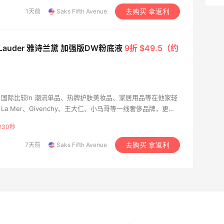
1天前
Saks Fifth Avenue
去购买 拿返利
e Lauder 雅诗兰黛 加强版DW粉底液
9折 $49.5（约
国际比较In 潮流单品、热牌护肤美妆品、家居用品等在他家轻
、La Mer、Givenchy、王大仁、小马哥等一线奢侈品牌，更
经典到各种脱销的限量款也能在第五大道剁手带走。
分28秒
7天前
Saks Fifth Avenue
去购买 拿返利