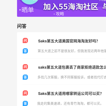
享9折优惠
Base Blu
包
Columbia Sportswear：夏季大促！哥伦
6天4小时
问答
比亚运动热卖
低至6折
Columbia Sportswear
问
Saks第五大道美国官网海淘友好吗？
Bloomingdales：美妆大促！入手 Dior、
3天4小时
答
Prada、TF 等
满$200享8.5折优惠+部分送好礼
Bloomingdales
问
saks第五大道包裹丢了商家拒绝退款怎
答
问
Saks第五大道用哪家转运公司可以买？
ERGO Baby
答
我走的集美速递，还有青竹海淘，都可以买。
4%返利