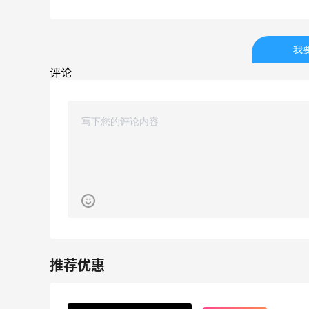
62人获得返利
Belly Bandit
我
4%返利
评论
42人获得返利
TIMEBEAM (US)
最高10%返利
282人获得返利
RFM Denim
6%返利
85人获得返利
Evelom卸妆膏--卸妆膏中的“爱马仕”