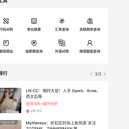
工具
尺码对照
单位换算
汇率查询
关税税率查询
翻译网站
保质期查询
外语对照
跨境额度查询
排行
1/3
adidas HK：精选正价产品促销！入球
3天16小时
衣、金属银跆拳道鞋等
2件8折 叠加满HK$1800-100
adidas HK
【55专享】Bobbi Brown 美网：美妆礼
4天10小时
遇！满$150立省$50