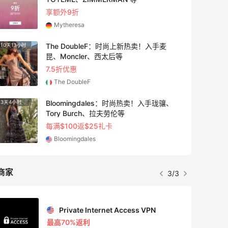
满赠正装橘子眼霜+精华唇蜜等好礼
Bobbi Brown
Diesel Europe：折扣区上新热卖！入手包
2天16小时
袋、服饰、鞋履等
低至5折
Diesel Europe
4小时
Maje US：限时闪促！入手明星同款服饰
精选低至2折
Maje US
商家
1/3
Mac Duggal
最高2%返利