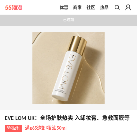
优惠
商家
社区
热品
带你去官网买正品
已过期
EVE LOM UK：全场护肤热卖 入卸妆膏、急救面膜等
8%返利
满£65送卸妆油50ml