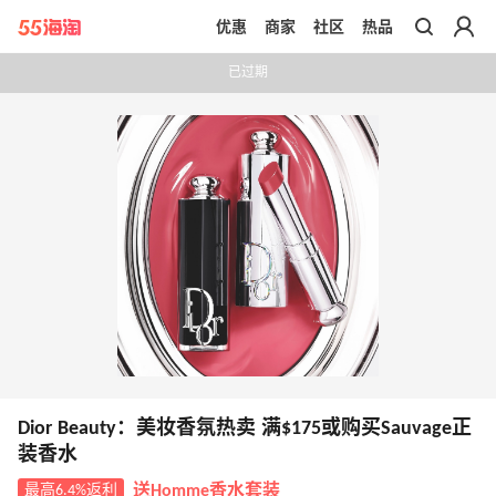
优惠
商家
社区
热品
带你去官网买正品
已过期
Dior Beauty：美妆香氛热卖 满$175或购买Sauvage正
装香水
最高6.4%返利
送Homme香水套装