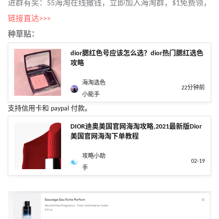
进群有奖：55海淘在线撒钱，立即加入海淘群，$1免费领，
链接直达>>>
种草贴：
dior腮红色号应该怎么选？dior热门腮红选色
攻略
海淘选色
22分钟前
小能手
支持信用卡和 paypal 付款。
DIOR迪奥美国官网海淘攻略,2021最新版Dior
美国官网海淘下单教程
攻略小助
02-19
手