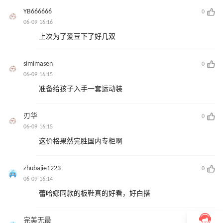
YB666666
0
06-09 16:16
上次为了爱豆下了好几双
simimasen
0
06-09 16:15
准备给孩子入手一套运动装
刃华
0
06-09 16:15
这价格果然完胜国内专柜啊
zhubajie1223
0
06-09 16:14
蕾哈娜同款的板鞋真的好看，好白搭
完美无最
0