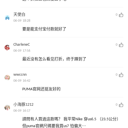
天使白
0
06-09 18:28
要是能支付宝付款就好了
CharleneC
0
06-09 17:56
最近没有怎么看见打折，终于蹲到了
wwccnn
0
06-09 16:42
PUMA官网还挺友好的
小海豚1212
0
06-09 16:17
請問有人買過這款嗎？ 我平常Nike 穿us6.5 （23.5公分）
但puma官網尺碼要我買us7 怕偏大⋯