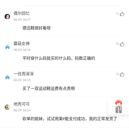
偶尔回忆
0
06-09 16:17
德迅鞋很好看呀
蘑菇女神
0
06-09 16:16
平时穿什么码就买的什么码，码数正确的
一往而深深
0
06-09 16:15
买了一双运动鞋运费有点贵啊
地壳可可
0
返利
06-09 16:14
客服
砍单的姐妹，试试用美P能支付成功，我的正常发货了