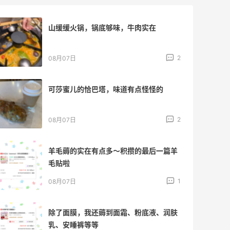
山缓缓火锅，锅底够味，牛肉实在
2
08月07日
可莎蜜儿的恰巴塔，味道有点怪怪的
2
08月07日
羊毛薅的实在有点多～积攒的最后一篇羊
毛贴啦
1
08月07日
除了面膜，我还薅到面霜、粉底液、润肤
乳、安睡裤等等