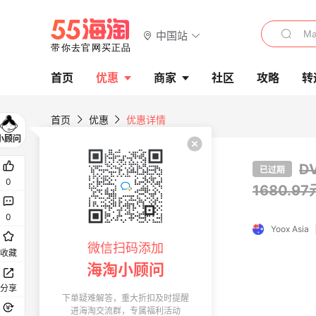
中国站
首页
优惠
商家
社区
攻略
转
首页
优惠
优惠详情
D
已过期
0
1680.9
0
Yoox Asia
微信扫码添加
收藏
海淘小顾问
分享
下单疑难解答，重大折扣及时提醒
进海淘交流群，专属福利活动