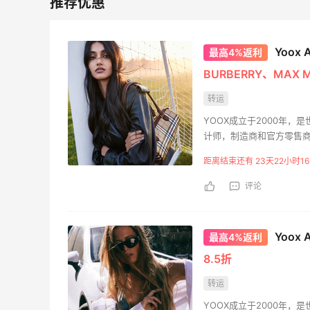
1
1
08月08日
Yoo
最高4%返利
BURBERRY、MAX 
转运
YOOX成立于2000年
计师，制造商和官方零售商
提供了各种难以找到的男
距离结束还有 23天22小时16
家，对社会和环境负责的
评论
Yoo
最高4%返利
8.5折
转运
YOOX成立于2000年