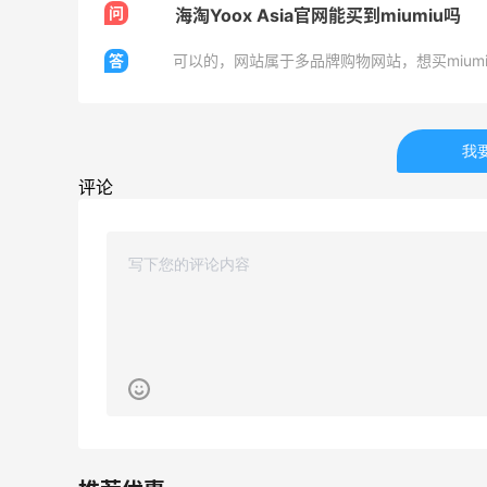
问
海淘Yoox Asia官网能买到miumiu吗
苦巧咸酪碎银子 | 喜茶最夯的一杯️
答
可以的，网站属于多品牌购物网站，想买mium
1
1
08月08日
我
评论
感
深夜美食，打卡自贡小烧烤
1
1
08月08日
iHerb8月第一单！日常补给囤起来
1
1
08月08日
下
京东买戴维贝拉连衣裙，融合中式风很好
看！