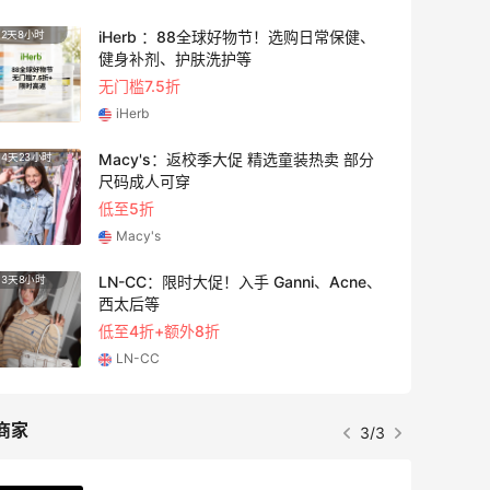
iHerb ：88全球好物节！选购日常保健、
4天20小时
健身补剂、护肤洗护等
无门槛7.5折
iHerb
Macy's：返校季大促 精选童装热卖 部分
时
1天20小时
尺码成人可穿
低至5折
Macy's
LN-CC：限时大促！入手 Ganni、Acne、
5天23小时
西太后等
低至4折+额外8折
LN-CC
商家
1/3