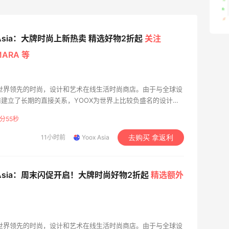
2
08月07日
x Asia：大牌时尚上新热卖 精选好物2折起
关注
MARA 等
，是世界领先的时尚，设计和艺术在线生活时尚商店。由于与全球设
建立了长期的直接关系，YOOX为世界上比较负盛名的设计师
女服装和配饰，以及独特的家居设计对象选择与国际知名艺术
分54秒
品牌和童装的独家合作。
11小时前
Yoox Asia
去购买 拿返利
x Asia：周末闪促开启！大牌时尚好物2折起
精选额外
，是世界领先的时尚，设计和艺术在线生活时尚商店。由于与全球设