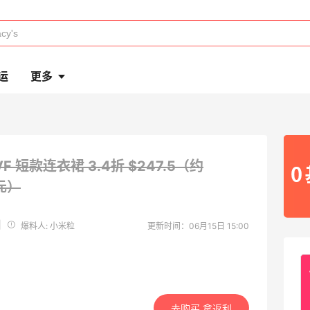
运
更多
VF 短款连衣裙
3.4折 $247.5（约
7元）
|
爆料人: 小米粒
更新时间：06月15日 15:00
去购买 拿返利