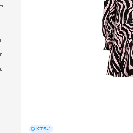
【55专享】Bobbi Brown 美网：美妆礼
3天2小时
2
遇！满$150立省$50
满赠正装橘子眼霜+精华唇蜜等好礼
欧美热品
Bobbi Brown