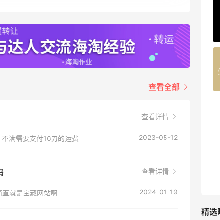
ERGO Baby
4%返利
62人获得返利
Belly Bandit
4%返利
42人获得返利
查看全部
TIMEBEAM (US)
查看详情
最高10%返利
285人获得返利
2023-05-12
，不满需要支付16刀的运费
RFM Denim
6%返利
查看详情
吗
86人获得返利
2024-01-19
简直就是宝藏网站啊
精选