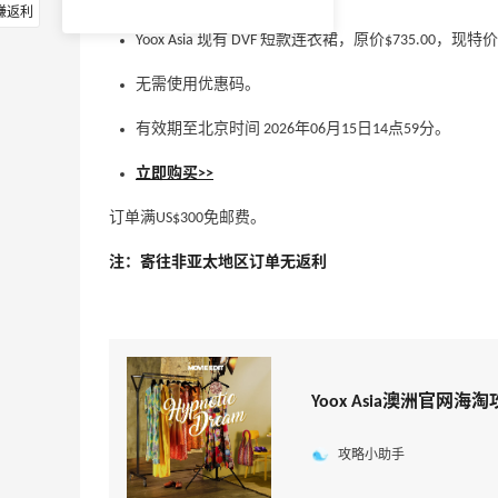
赚返利
Yoox Asia 现有 DVF 短款连衣裙，原价$735.00，现特价
无需使用优惠码。
有效期至北京时间 2026年06月15日14点59分。
立即购买>>
订单满US$300免邮费。
注：寄往非亚太地区订单无返利
Yoox Asia澳洲官网海
攻略小助手