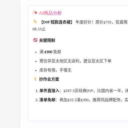
Columbia Sportswear：夏季大促！哥伦
4天20小时
9
AI商品分析
比亚运动热卖
低至6折
【DVF 短款连衣裙】
年度好价！原价$735，现直
06.15止
Columbia Sportswear
关键限制
Bloomingdales：美妆大促！入手 Dior、
1天20小时
1
Prada、TF 等
满
$300
免邮
满$200享8.5折优惠+部分送好礼
寄往非亚太地区无返利，建议亚太区下单
Bloomingdales
库存有限，手慢无
Space NK UK：美妆护肤大促！入Lisa
5天23小时
1
Eldridge、Hourglass、伊索等
抄作业方案
新人首单享8折
单件直接入
：$247.5买经典DVF，比国内省一半，
Space NK UK
凑单免邮
：再加$52.5凑$300，推荐同品牌配饰，