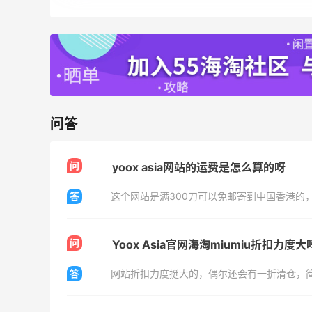
Mac Duggal
最高2%返利
6074人成功下单
Biōkreativ
30%返利
54人获得返利
问答
Eileen Fisher
问
yoox asia网站的运费是怎么算的呀
最高2%返利
5142人获得返利
答
这个网站是满300刀可以免邮寄到中国香港的
Matte Collection
最高3%返利
问
Yoox Asia官网海淘miumiu折扣力度大
510人获得返利
答
网站折扣力度挺大的，偶尔还会有一折清仓，