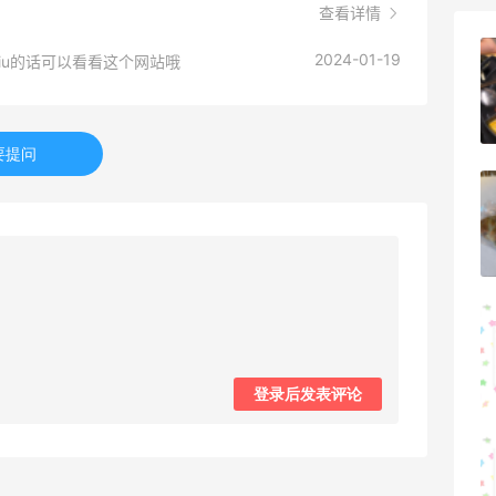
查看详情
2024-01-19
亮亮的发夹再买两个！走了55有额外的返
iu的话可以看看这个网站哦
利到账！
2
08月07日
要提问
贴秋膘啦，今天吃冰煮羊
1
08月07日
为了这家烧烤，我必然还要再去新疆
1
08月07日
登录后发表评论
又去皮爷喝下午茶了，香蕉布朗尼超好吃
呀