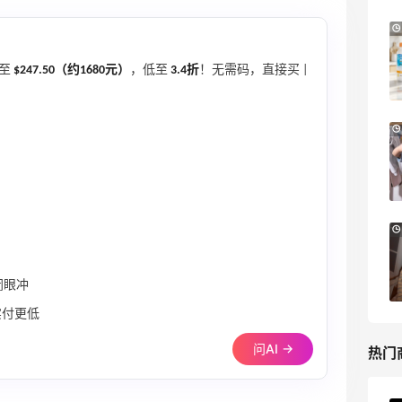
Mytheresa：折扣区时尚上新热卖 关注
天14小时
2天8小时
TOTEME、ZIMMERMAN 等
享额外9折
降至
$247.50（约1680元）
，低至
3.4折
！无需码，直接买 |
Mytheresa
Macy's：Lancome 兰蔻美妆大促低至5折
2天23小时
4天23小
满赠三重好礼
低门槛入手7件套
Macy's
Bluemercury：限时大促！入手 Aesop、
天20小时
3天8小时
Nars、CT 等
低至5折+部分额外8.5折
闭眼冲
Bluemercury
实付更低
问AI →
热门