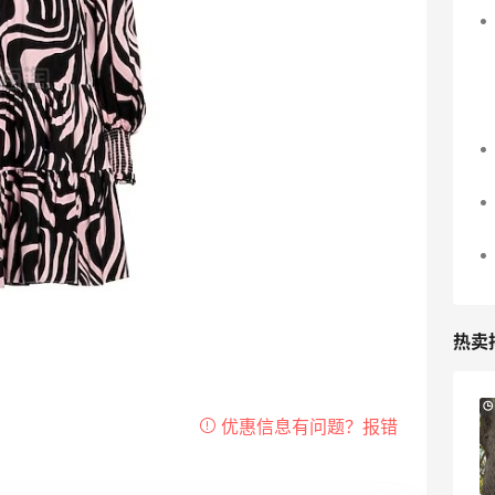
热卖
Suit Negozi：夏季大促！DVN 麂皮运动鞋
天14小时
1天20小时
史低价2000元不到
SS26时尚大牌低至5.5折
Suit Negozi