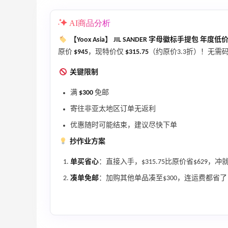
【55专享】Bobbi Brown 美网：美妆礼
4天18小时
AI商品分析
遇！满$150立省$50
满赠正装橘子眼霜+精华唇蜜等好礼
【Yoox Asia】 JIL SANDER 字母徽标手提包 年度低
原价
$945
，现特价仅
$315.75
（约原价3.3折）！无需码
Bobbi Brown
关键限制
Diesel Europe：折扣区上新热卖！入手包
3天
袋、服饰、鞋履等
满
$300
免邮
低至5折
寄往非亚太地区订单无返利
Diesel Europe
优惠随时可能结束，建议尽快下单
12小时
Maje US：限时闪促！入手明星同款服饰
抄作业方案
精选低至2折
单买省心
：直接入手，$315.75比原价省$629，冲
Maje US
凑单免邮
：加购其他单品凑至$300，连运费都省