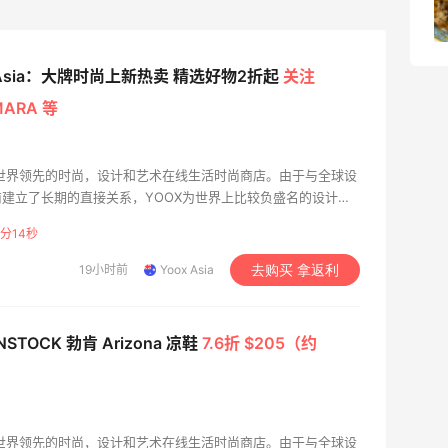
1
08月05日
x Asia：大牌时尚上新热卖 精选好物2折起
关注
MARA 等
，是世界领先的时尚，设计和艺术在线生活时尚商店。由于与全球设
建立了长期的直接关系，YOOX为世界上比较负盛名的设计师
女服装和配饰，以及独特的家居设计对象选择与国际知名艺术
分13秒
品牌和童装的独家合作。
19小时前
Yoox Asia
去购买 拿返利
NSTOCK 勃肯 Arizona 凉鞋
7.6折 $205（约
，是世界领先的时尚，设计和艺术在线生活时尚商店。由于与全球设