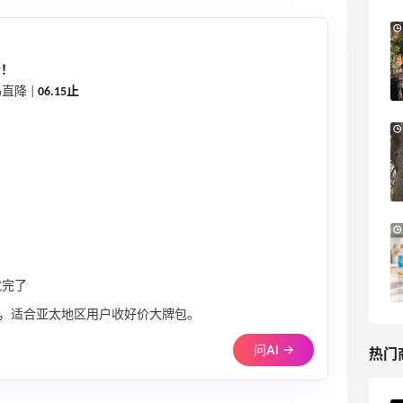
【55专享】Base Blu：时尚上新热卖 关注
4天
PRADA、LOEWE、加拿大鹅等
享9折优惠
价！
直降 |
06.15止
Base Blu
Bloomingdales：美妆大促！入手 Dior、
3天12小时
Prada、TF 等
满$200享8.5折优惠+部分送好礼
Bloomingdales
LN-CC：限时大促！入手 Ganni、Acne、
5天
西太后等
低至4折+额外8折
就完了
LN-CC
了，适合亚太地区用户收好价大牌包。
问AI →
热门