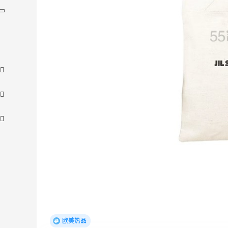
adidas HK：精选正价产品促销！入球
4天
衣、金属银跆拳道鞋等
2件8折 叠加满HK$1800-100
欧美热品
adidas HK