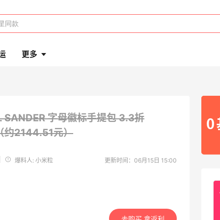
运
更多
IL SANDER 字母徽标手提包
3.3折
5（约2144.51元）
|
爆料人: 小米粒
更新时间：06月15日 15:00
去购买 拿返利