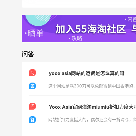
Mac Duggal
最高2%返利
6011人成功下单
Biōkreativ
30%返利
54人获得返利
问答
Eileen Fisher
问
yoox asia网站的运费是怎么算的呀
最高2%返利
5133人获得返利
答
这个网站是满300刀可以免邮寄到中国香港的
Matte Collection
最高3%返利
问
Yoox Asia官网海淘miumiu折扣力度大
510人获得返利
答
网站折扣力度挺大的，偶尔还会有一折清仓，