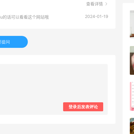
查看详情
Evelom卸妆膏--卸妆膏中的“爱马仕”
2024-01-19
iu的话可以看看这个网站哦
4
08月05日
要提问
FWRD黑五2026海淘奢侈品折扣力度大
吗？
3
08月05日
FWRD美网2026黑五海淘活动什么时候
开始？
3
08月05日
登录后发表评论
【黑五海淘攻略】Bobbi Brown黑五
2026海淘折扣预测！