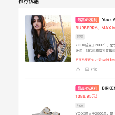
3
2
08月06日
Yoo
最高4%返利
BURBERRY、MAX 
转运
YOOX成立于2000年
计师，制造商和官方零售商
提供了各种难以找到的男
距离结束还有 25天14小时39
家，对社会和环境负责的
评论
BIRKE
最高4%返利
1386.95元）
转运
YOOX成立于2000年