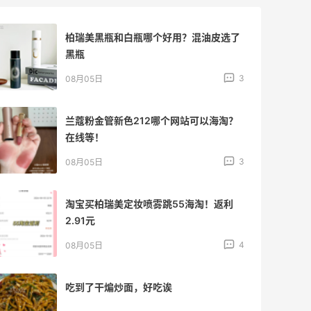
柏瑞美黑瓶和白瓶哪个好用？混油皮选了
黑瓶
3
08月05日
兰蔻粉金管新色212哪个网站可以海淘？
在线等！
3
08月05日
淘宝买柏瑞美定妆喷雾跳55海淘！返利
2.91元
4
08月05日
吃到了干煸炒面，好吃诶