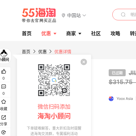
中国站
首页
优惠
商家
社区
攻略
转
首页
优惠
优惠详情
J
已过期
0
$315.7
0
Yoox Asia
微信扫码添加
收藏
海淘小顾问
分享
下单疑难解答，重大折扣及时提醒
进海淘交流群，专属福利活动