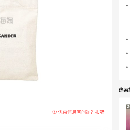
热卖
12小时
Sandro us：限时闪促！法式美衣精选
低至2折 千鸟格连衣裙$95
Sandro us