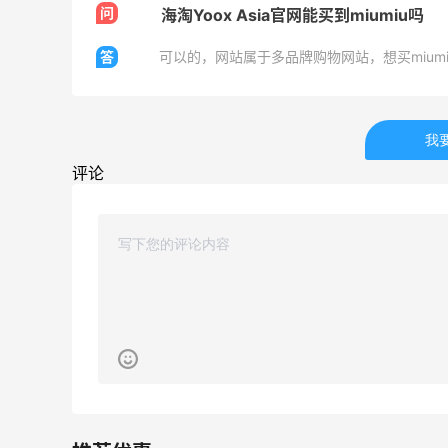
问
海淘Yoox Asia官网能买到miumiu吗
开奖｜社区7月常规主题活动名单公布
答
可以的，网站属于多品牌购物网站，想买mium
1
1
08月06日
我
评论
Bobbi Brown美网2026黑五海淘活动什
么时候开始？
3
1
08月06日
碳水快乐｜童年回忆李先生牛肉面🍜
3
3
08月06日
户外运动防-晒｜蜜丝婷开挂摇摇乐实测
🏃