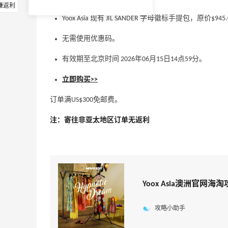
赚返利
Yoox Asia 现有 JIL SANDER 字母徽标手提包，原价$94
无需使用优惠码。
有效期至北京时间 2026年06月15日14点59分。
立即购买>>
订单满US$300免邮费。
注：寄往非亚太地区订单无返利
Yoox Asia澳洲官网海
攻略小助手