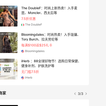
The DoubleF：时尚上新热卖！入手麦
10天21小时
4天18
昆、Moncler、西太后等
7.5折优惠
The DoubleF
Bloomingdales：时尚热卖！入手珑骧、
3天12小时
3天
Tory Burch、拉夫劳伦等
每满$100返$25礼卡
Bloomingdales
iHerb ：88全球好物节！选购日常保健、
4天
12小时
健身补剂、护肤洗护等
无门槛7.5折
iHerb
商家
3/3