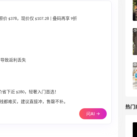
PRADA、LOEWE、加拿大鹅等
享9折优惠
Base Blu
原价 $378，现价仅 $107.28 | 叠码再享 9折
Bloomingdales：美妆大促！入手 Dior、
3天12小时
Prada、TF 等
满$200享8.5折优惠+部分送好礼
Bloomingdales
r 导致返利丢失
LN-CC：限时大促！入手 Ganni、Acne、
5天
西太后等
低至4折+额外8折
LN-CC
比原价省下近 $280，轻奢入门首选！
线都难买，建议直接冲，售罄不补。
热门
问AI →
ERGO Baby
4%返利