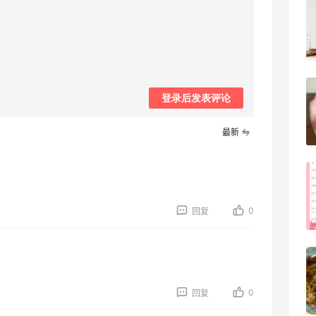
Evelom卸妆膏--卸妆膏中的“爱马仕”
4
08月05日
FWRD黑五2026海淘奢侈品折扣力度大
登录后发表评论
吗？
最新
3
08月05日
FWRD美网2026黑五海淘活动什么时候
开始？
0
回复
3
08月05日
【黑五海淘攻略】Bobbi Brown黑五
2026海淘折扣预测！
0
回复
1
08月05日