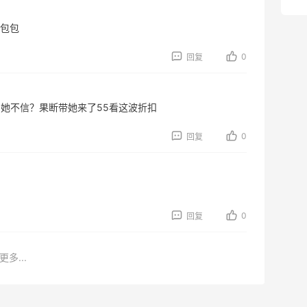
包 ​
0
回复
她不信？果断带她来了55看这波折扣
0
回复
0
回复
更多...