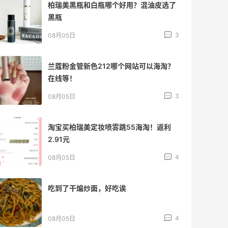
柏瑞美黑瓶和白瓶哪个好用？混油皮选了
黑瓶
3
08月05日
兰蔻粉金管新色212哪个网站可以海淘？
在线等！
3
08月05日
淘宝买柏瑞美定妆喷雾跳55海淘！返利
2.91元
4
08月05日
吃到了干煸炒面，好吃诶
4
08月05日