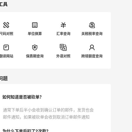
工具
尺码对照
单位换算
汇率查询
关税税率查询
翻译网站
保质期查询
外语对照
跨境额度查询
问题
如何知道是否被砍单？
通常下单后半小会收到确认订单的邮件，发货也会
邮件通知，如果被砍单会收到取消订单邮件通知
为什么下单后扣了2次款？