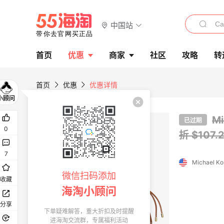
中国站
首页
优惠
商家
社区
攻略
转
首页
优惠
优惠详情
M
已过期
0
折 $107
7
Michael Ko
微信扫码添加
收藏
海淘小顾问
分享
下单疑难解答，重大折扣及时提醒
进海淘交流群，专属福利活动