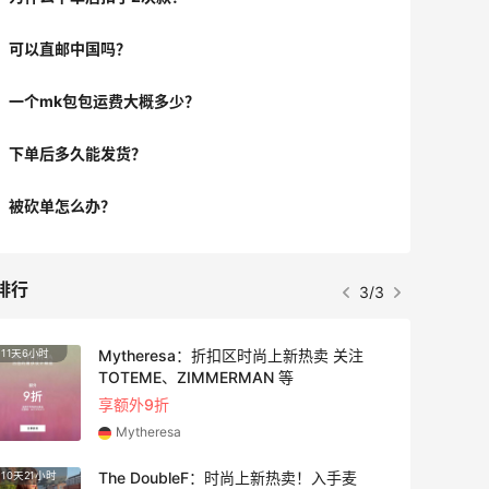
可以直邮中国吗？
一个mk包包运费大概多少？
下单后多久能发货？
被砍单怎么办？
排行
3/3
Mytheresa：折扣区时尚上新热卖 关注
11天6小时
4天
TOTEME、ZIMMERMAN 等
享额外9折
Mytheresa
The DoubleF：时尚上新热卖！入手麦
10天21小时
4天18