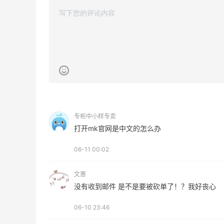
开奖｜社区7月常规主题活动名单公布
1
1
08月06日
Bobbi Brown美网2026黑五海淘活动什
么时候开始？
3
1
08月06日
专柜中小样专卖
碳水快乐｜童年回忆李先生牛肉面🍜
打开mk官网是中文的怎么办
06-11 00:02
3
3
08月06日
文惠
户外运动防-晒｜蜜丝婷开挂摇摇乐实测
没有收到邮件 是不是要被砍单了！？我好丧心
🏃
06-10 23:46
3
2
08月06日