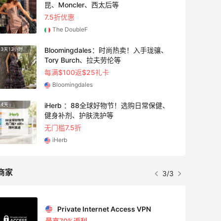
昆、Moncler、西太后等
7.5折优惠
The DoubleF
Bloomingdales：时尚热卖！入手珑骧、
3天12小时
3天
Tory Burch、拉夫劳伦等
每满$100返$25礼卡
Bloomingdales
iHerb ：88全球好物节！选购日常保健、
4天
12小时
健身补剂、护肤洗护等
无门槛7.5折
iHerb
商家
3/3
Private Internet Access VPN
最高70%返利