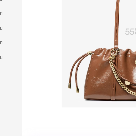
adidas HK：精选正价产品促销！入球
4天
衣、金属银跆拳道鞋等
2件8折 叠加满HK$1800-100
adidas HK
【55专享】Bobbi Brown 美网：美妆礼
4天18小时