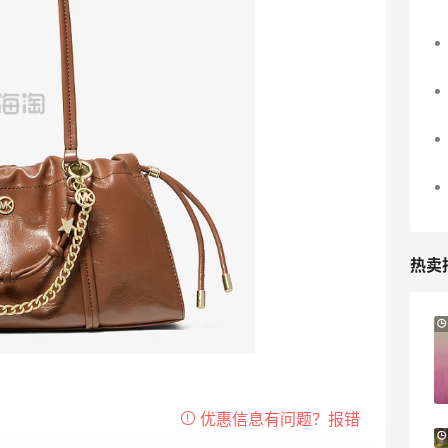
热卖
12小时
Sandro us：限时闪促！法式美衣精选
低至2折 千鸟格连衣裙$95
Sandro us
【55专享】Base Blu：时尚上新热卖 关注
4天