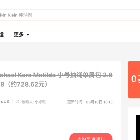
运
更多
ichael Kors Matilda 小号抽绳单肩包
2.8
.28（约728.62元）
rs US
|
爆料人: 小米粒
更新时间：06月10日 18:15
去购买 拿返利