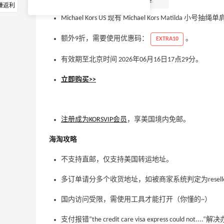
赚返利
Michael Kors US 现有 Michael Kors Matilda 
额外9折，需要使用优惠码：
。
EXTRA10
有效期至北京时间 2026年06月16日17点29分。
立即购买>>
注册成为KORSVIP会员
，享美国境内免邮。
海淘攻略
不支持直邮，仅支持美国转运地址。
多订单请分多个收货地
址
，如被商家系统判定为resel
国内访问受限，需使用工具才能打开（你懂的~）
支付报错”the credit care visa express could not....“