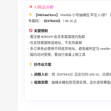
遇！满$150立省$50
AI商品分析
满赠正装橘子眼霜+精华唇蜜等好礼
Bobbi Brown
【Michael Kors】
Matilda 小号抽绳包 罕见 2.5折！ 
专属码：
《EXTRA10》
| 06.16 止
Diesel Europe：折扣区上新热卖！入手包
3天
袋、服饰、鞋履等
关键限制
低至5折
· 需注册 KORSVIP 会员享美国境内免邮
Diesel Europe
· 仅支持美国转运地址，不支持直邮
· 多订单务必使用不同收货地址，避免被判定为 reselle
12小时
Maje US：限时闪促！入手明星同款服饰
· 国内访问受限，需自行准备上网工具
精选低至2折
抄作业方案
Maje US
闭眼入价
：领《EXTRA10》后实付约 $96.55，
极致划算
：抽绳水桶包型百搭实用，这价连轻奢副
Mac Duggal
最高2%返利