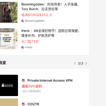
Bloomingdales：时尚热卖！入手珑骧、
3天6小时
2天18
Tory Burch、拉夫劳伦等
每满$100返$25礼卡
Bloomingdales
iHerb ：88全球好物节！选购日常保健、
3天18小时
6小时
健身补剂、护肤洗护等
无门槛7.5折
iHerb
商家
3/3
Private Internet Access VPN
最高70%返利
185人获得返利
COUTR