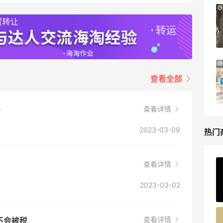
Bloomingdales：美妆大促！入手 Dior、
3天6小时
Prada、TF 等
满$200享8.5折优惠+部分送好礼
Bloomingdales
LN-CC：限时大促！入手 Ganni、Acne、
4天18小时
西太后等
查看全部
低至4折+额外8折
LN-CC
查看详情
呀
2023-03-09
热门
查看详情
ERGO Baby
4%返利
2023-03-02
62人获得返利
Belly Bandit
查看详情
会不会被税