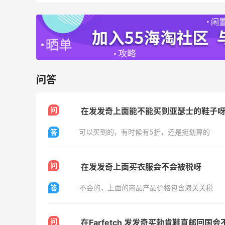
Diesel Europe：折扣区上新热卖！入手包
2天18小时
袋、服饰、鞋履等
低至5折
Diesel Europe
6小时
Maje US：限时闪促！入手明星同款服饰
问答
精选低至2折
Maje US
问
在发发奇上面能不能买到亚瑟士的鞋子
答
可以买到的，有时候有5折，还是挺划算的
问
在发发奇上面买衣服会不会被税呀
Mac Duggal
最高2%返利
答
不会的，上面的商品产品价格包含海关关税
6012人成功下单
Biōkreativ
问
在Farfetch 发发奇买勃肯鞋直邮回国