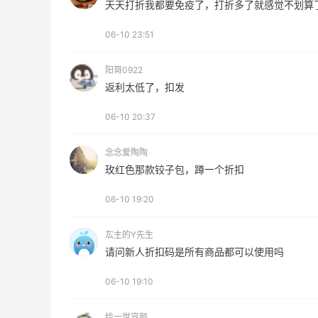
天天打折我都要免疫了，打折多了就感觉不划算
Bobbi Brown美网2026黑五海淘活动什
06-10 23:51
么时候开始？
阳哥0922
3
1
08月06日
返利太低了，扣发
06-10 20:37
碳水快乐｜童年回忆李先生牛肉面🍜
念念爱陶陶
3
3
08月06日
玫红色那款铰子包，蹲一个折扣
06-10 19:20
户外运动防-晒｜蜜丝婷开挂摇摇乐实测
🏃
厷主的Y先生
3
2
08月06日
请问新人折扣码是所有商品都可以使用吗
06-10 19:10
绘一世容颜