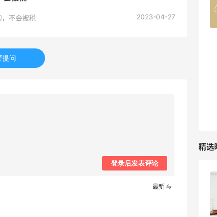
4%返利
2023-04-27
的，不会被税
42人获得返利
TIMEBEAM (US)
最高10%返利
要提问
282人获得返利
RFM Denim
6%返利
85人获得返利
精选
登录后发表评论
Evelom卸妆膏--卸妆膏中的“爱马仕”
最新
4
08月05日