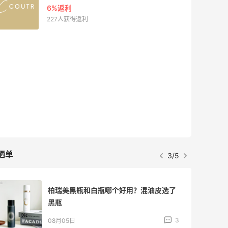
6%返利
227人获得返利
晒单
3/5
柏瑞美黑瓶和白瓶哪个好用？混油皮选了
黑瓶
3
08月05日