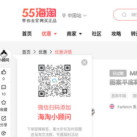
中国站
首页
优惠
商家
社区
攻略
转
首页
优惠
优惠详情
M
已过期
0
图案平底
10
微信扫码添加
Farfetch
收藏
海淘小顾问
分享
下单疑难解答，重大折扣及时提醒
进海淘交流群，专属福利活动