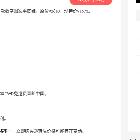
 马吉拉儿童款数字图案平底鞋，原价¥2610，现特价¥1671。
000 TWD免运费直邮中国。
无返利。
格不一
，立即购买跳转后价格可能存在变动。