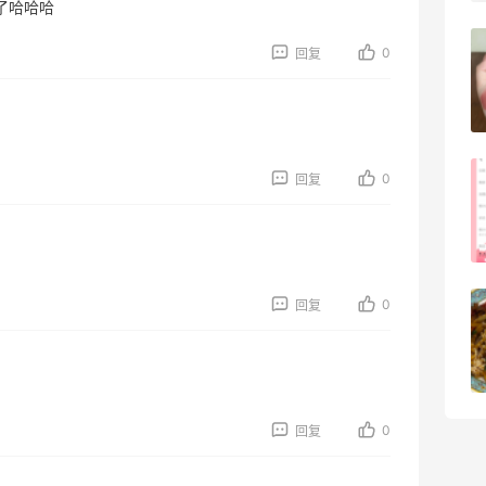
了哈哈哈
FWRD黑五2026海淘奢侈品折扣力度大
0
回复
吗？
3
08月05日
0
FWRD美网2026黑五海淘活动什么时候
回复
开始？
3
08月05日
0
回复
【黑五海淘攻略】Bobbi Brown黑五
2026海淘折扣预测！
1
08月05日
0
回复