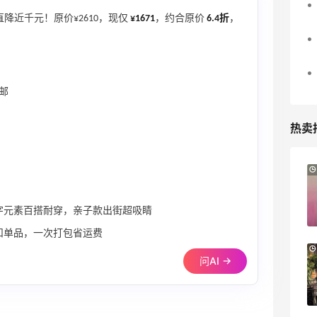
降近千元！原价¥2610，现仅
¥1671
，约合原价
6.4折
，
直邮
热卖
6小时
Sandro us：限时闪促！法式美衣精选
低至2折 千鸟格连衣裙$95
典数字元素百搭耐穿，亲子款出街超吸睛
Sandro us
折扣单品，一次打包省运费
【55专享】Base Blu：时尚上新热卖 关注
3天18小时
问AI →
PRADA、LOEWE、加拿大鹅等
享9折优惠
Base Blu