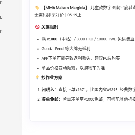
【MM6 Maison Margiela】
儿童款数字图案平底鞋直
无需码即享好价 | 06.19止
关键限制
满
¥1000
（中站）/ 3000 HKD / 10000 TWD 免运费
Gucci、Fendi 等大牌无返利
APP下单可能导致返利丢失，建议PC端购买
单品价格变动频繁，以购物车为准
adidas HK：精选正价产品促销！入球
3天18小时
抄作业方案
衣、金属银跆拳道鞋等
2件8折 叠加满HK$1800-100
闭眼入
：直接下单¥1671，比国内省¥939！经
adidas HK
凑单免邮
：若需凑单至¥1000免邮，可搭配其他
【55专享】Bobbi Brown 美网：美妆礼
4天12小时
遇！满$150立省$50
满赠正装橘子眼霜+精华唇蜜等好礼
Bobbi Brown