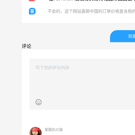
30%返利
答
不会的，这个网站直邮中国的订单价格是含税
54人获得返利
Eileen Fisher
最高2%返利
我
5134人获得返利
评论
Matte Collection
最高3%返利
510人获得返利
开奖｜社区7月常规主题活动名单公布
爱酸奶の猫
1
1
08月06日