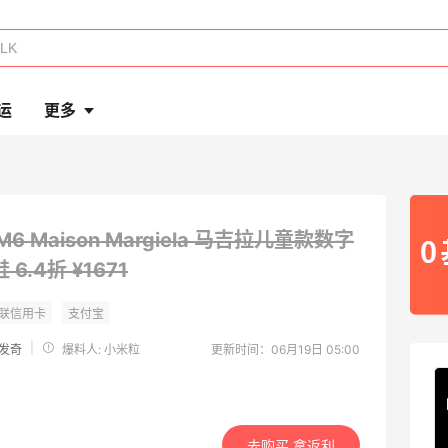
运
更多
M6 Maison Margiela 马吉拉儿童款数字
鞋
6.4折 ¥1671
|
 发发奇
爆料人: 小米粒
更新时间：06月19日 05:00
去购买 拿返利