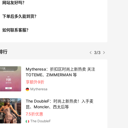
网站友好吗？
下单后多久能到货？
如何联系客服？
排行
3/3
Mytheresa：折扣区时尚上新热卖 关注
11天
3天18
TOTEME、ZIMMERMAN 等
享额外9折
Mytheresa
The DoubleF：时尚上新热卖！入手麦
10天15小时
4天12
昆、Moncler、西太后等
7.5折优惠
The DoubleF