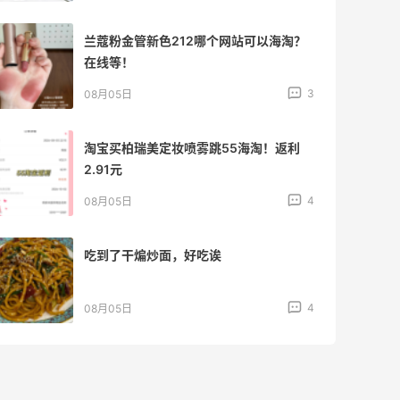
兰蔻粉金管新色212哪个网站可以海淘？
在线等！
3
08月05日
淘宝买柏瑞美定妆喷雾跳55海淘！返利
2.91元
4
08月05日
吃到了干煸炒面，好吃诶
4
08月05日