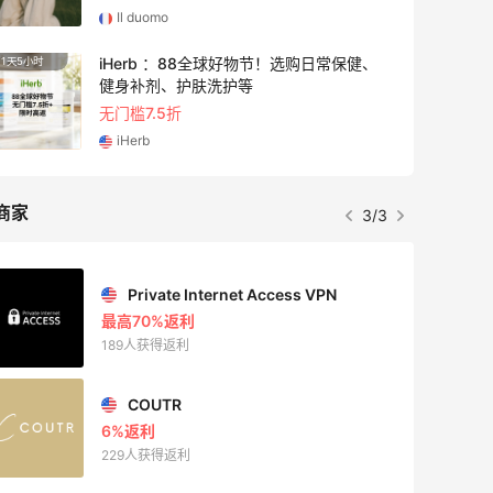
Il duomo
iHerb ：88全球好物节！选购日常保健、
1天5小时
4天20
健身补剂、护肤洗护等
无门槛7.5折
iHerb
商家
3/3
Private Internet Access VPN
最高70%返利
189人获得返利
COUTR
6%返利
229人获得返利