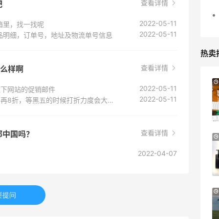
查看详情
吧
2022-05-11
箱里，找一找呢
2022-05-11
品明细，订单号，地址及物流单号信息
热卖
查看详情
扣怎么样啊
Suit Negozi：夏季大促！DVN 麂皮运动鞋
1天11小时
2022-05-11
注下网站的促销邮件
史低价2000元不到
2022-05-11
8折算是平常的折扣，有时候折扣区的可以额外再8折，等黑五的时候打折力度会大一些
SS26时尚大牌低至5.5折
Suit Negozi
查看详情
直邮中国吗？
Columbia Sportswear：夏季大促！哥伦
3天17小时
比亚运动热卖
2022-04-07
低至6折
Columbia Sportswear
Bloomingdales：美妆大促！入手 Dior、
17小时
要提问
Prada、TF 等
满$200享8.5折优惠+部分送好礼