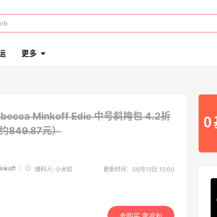
运
更多
ebecca Minkoff Edie 中号斜挎包
4.2折
（约849.87元）
nkoff
|
爆料人: 小米粒
更新时间：06月15日 15:00
去购买 拿返利