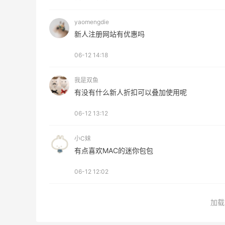
Eileen Fisher
最高2%返利
yaomengdie
5146人获得返利
新人注册网站有优惠吗
06-12 14:18
Matte Collection
最高3%返利
我是双鱼
510人获得返利
有没有什么新人折扣可以叠加使用呢
06-12 13:12
小C妹
有点喜欢MAC的迷你包包
京东买水卫士顽渍净～娃的**衣服试试看
好不好用
06-12 12:02
2
1
08月09日
加载
新
又来分享妈妈做的美食啦～每一样都好吃