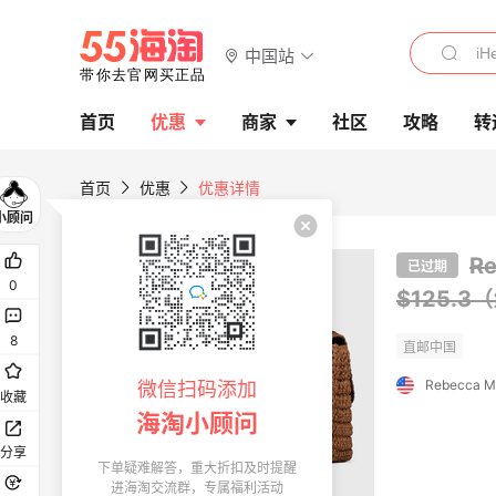
中国站
首页
优惠
商家
社区
攻略
转
首页
优惠
优惠详情
R
已过期
0
$125.3
8
Rebecca Mi
微信扫码添加
收藏
海淘小顾问
分享
下单疑难解答，重大折扣及时提醒
进海淘交流群，专属福利活动