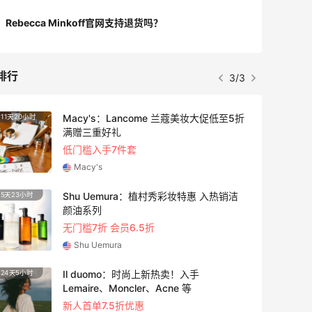
Rebecca Minkoff官网支持退货吗？
排行
3/3
Macy's：Lancome 兰蔻美妆大促低至5折
11天20小时
1天23
满赠三重好礼
低门槛入手7件套
Macy's
Shu Uemura：植村秀彩妆特惠 入热销洁
5天23小时
17小时
颜油系列
无门槛7折 会员6.5折
Shu Uemura
Il duomo：时尚上新热卖！入手
24天5小时
17小时
Lemaire、Moncler、Acne 等
新人首单7.5折优惠