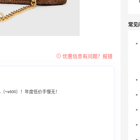
常见
！
1
（≈¥600）！年度低价手慢无！