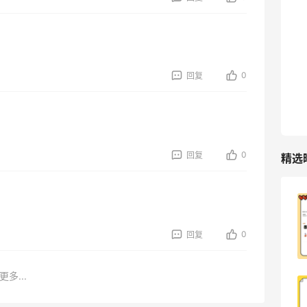
TIMEBEAM (US)
最高10%返利
286人获得返利
0
回复
RFM Denim
6%返利
87人获得返利
0
回复
精选
天猫超市买到超极划算的高露洁牙膏～
0
回复
1
08月09日
更多...
烤肉五花肉才是最好吃的～滋滋冒油非常
不错