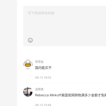
BELK
Space NK UK：美妆护肤大促！入Lisa
4天20小时
Eldridge、Hourglass、伊索等
新人首单享8折
Space NK UK
荣荣姐
Mac Duggal
国内能买不
最高2%返利
6127人成功下单
06-12 16:05
Biōkreativ
温晚晚
30%返利
Rebecca Minkoff美国官网购物满多少金额才免
54人获得返利
06-12 15:49