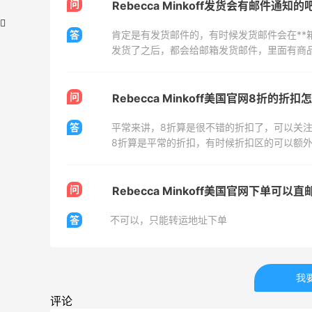
问
Rebecca Minkoff发货会有邮件通知的
答
肯定是有发货邮件的，有时候发货邮件会在**
发货了之后，都会给邮箱发货邮件，里面有商
问
Rebecca Minkoff美国官网8折的折
折
【55专享】Bobbi Brown 美网：美妆礼
1天23小时
答
平常来讲，8折算是很不错的折扣了，可以关
遇！满$150立省$50
满赠正装橘子眼霜+精华唇蜜等好礼
Bobbi Brown
问
Rebecca Minkoff美国官网下单可以
Bloomingdales：时尚热卖！入手珑骧、
17小时
Tory Burch、拉夫劳伦等
答
不可以，只能转运地址下单
每满$100返$25礼卡
Bloomingdales
BELK：美妆闪促！入手雅诗兰黛、
17小时
我
MAC、芭比布朗等
评论
正价8折+部分送礼