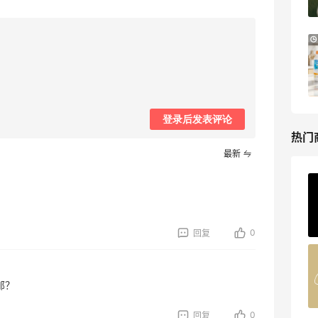
Bloomingdales
Mytheresa：折扣区时尚上新热卖 关注
8天11小时
TOTEME、ZIMMERMAN 等
享额外9折
Mytheresa
登录后发表评论
热门
最新
ERGO Baby
4%返利
62人获得返利
0
回复
Belly Bandit
4%返利
邮？
42人获得返利
0
回复