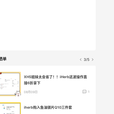
晒单
3/5
XHS姐妹太会省了！！iHerb这波操作直
接6折拿下
1
08月09日
iherb购入鱼油镁片Q10三件套