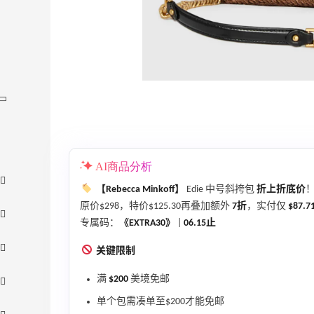
AI商品分析
【Rebecca Minkoff】
Edie 中号斜挎包
折上折底价
原价$298，特价$125.30再叠加额外
7折
，实付仅
$87.7
专属码：
《EXTRA30》
|
06.15止
关键限制
满
$200
美境免邮
单个包需凑单至$200才能免邮