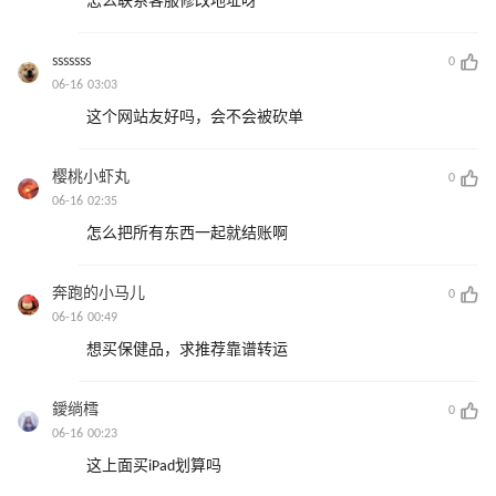
怎么联系客服修改地址呀
sssssss
0
06-16 03:03
这个网站友好吗，会不会被砍单
樱桃小虾丸
0
06-16 02:35
怎么把所有东西一起就结账啊
奔跑的小马儿
0
06-16 00:49
想买保健品，求推荐靠谱转运
鑀绱樰
0
06-16 00:23
这上面买iPad划算吗