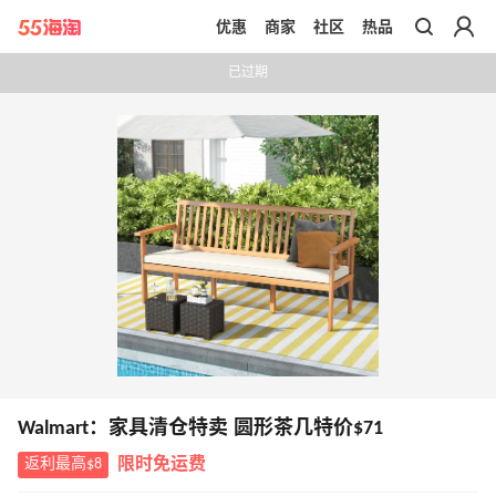
优惠
商家
社区
热品
带你去官网买正品
已过期
Walmart：家具清仓特卖 圆形茶几特价$71
返利最高$8
限时免运费