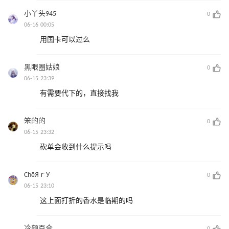
小丫头945
0
06-16 00:05
用国卡可以过么
黑眼圈姑娘
0
06-15 23:39
有需要代下的，直接找我
笨的的
0
06-15 23:32
砍单会收到什么提示吗
СhēЯｒУ
0
06-15 23:10
这上面打折的香水是临期的吗
冷颜百合
0