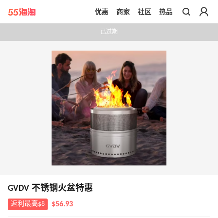
优惠
商家
社区
热品
带你去官网买正品
已过期
GVDV 不锈钢火盆特惠
返利最高$8
$56.93