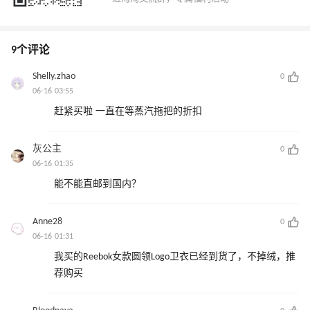
9个评论
Shelly.zhao
0
06-16 03:55
赶紧买啦 一直在等蒸汽拖把的折扣
灰公主
0
06-16 01:35
能不能直邮到国内？
Anne28
0
06-16 01:31
我买的Reebok女款圆领Logo卫衣已经到货了，不掉绒，推
荐购买