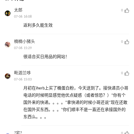
太郎
0
07-06 16:08
返利多久能生效
楠楠小猪头
0
07-06 15:29
很适合买日用品的网站！
毗迦兰哆
0
07-06 15:03
月初在iherb上买了桶蛋白粉，今天送到了。接快递员小哥
电话的时候明显感觉他优点疑惑（或者惊恐？）“你有个
国外来的快递。。。。”拿快递的时候小哥还说“现在还敢
在国外买东西。。。”你们顺丰不是一直还在承接国外的
东西么。。。 ​
?宅?
0