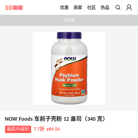
优惠
商家
社区
热品
带你去官网买正品
已过期
NOW Foods 车前子壳粉 12 盎司（340 克）
最高5%返利
7.7折 ¥84.56