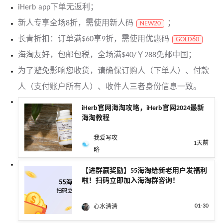
iHerb app下单无返利；
新人专享全场8折，需使用新人码
；
NEW20
长青折扣：订单满$60享9折，需使用优惠码
GOLD60
海淘友好，包邮包税，全场满$40/￥288免邮中国；
为了避免影响您收货，请确保订购人（下单人）、付款
人（支付账户所有人）、收件人三者身份信息一致。
iHerb官网海淘攻略，iHerb官网2024最新
海淘教程
我爱写攻
1天前
略
【进群赢奖励】55海淘给新老用户发福利
啦！扫码立即加入海淘群咨询！
01-30
心水清清