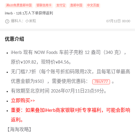
满$20免费直邮中国
银联信用卡
支付宝
直邮中国
中文页面
iHerb · 128.1万人下单获得返利
爆料人：小米粒
07月12日 00:00
优惠介绍
iHerb 现有 NOW Foods 车前子壳粉 12 盎司（340 克），
原价¥109.82，现特价¥84.56。
无门槛7.7折（每个账号折扣码限用2次，且每笔订单最高
优惠金额为$50），需要使用优惠码：
。
7BUY77
有效期至北京时间 2026年07月11日23点59分。
立即购买>>
重要：如果叠加iHerb商家银联9折专享福利，可能会影响
返利。
【海淘攻略】