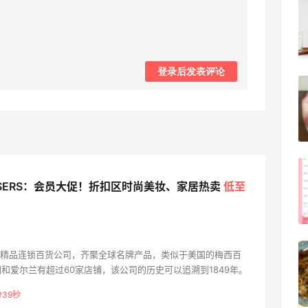
Evelom卸妆膏--卸妆膏中的“爱马仕”
4
08月05日
登录后发表评论
FWRD黑五2026海淘奢侈品折扣力度大
吗？
3
08月05日
FWRD美网2026黑五海淘活动什么时候
ASERS：会员大促！折扣区时尚美妆、家居热卖
低至
开始？
3
08月05日
【黑五海淘攻略】Bobbi Brown黑五
r是英国的精品连锁百货公司，齐聚全球名牌产品，类似于美国的梅西百
和爱尔兰有超过60家店铺，该公司的历史可以追溯到1849年。
2026海淘折扣预测！
1
分38秒
08月05日