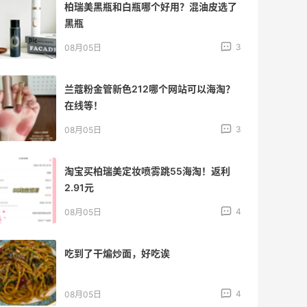
柏瑞美黑瓶和白瓶哪个好用？混油皮选了
黑瓶
3
08月05日
兰蔻粉金管新色212哪个网站可以海淘？
在线等！
3
08月05日
淘宝买柏瑞美定妆喷雾跳55海淘！返利
2.91元
4
08月05日
吃到了干煸炒面，好吃诶
4
08月05日