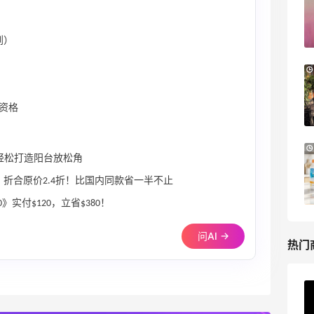
PRADA、LOEWE、加拿大鹅等
享9折优惠
到）
Base Blu
Bloomingdales：时尚热卖！入手珑骧、
3天7小时
Tory Burch、拉夫劳伦等
每满$100返$25礼卡
直邮资格
Bloomingdales
Bloomingdales：美妆大促！入手 Dior、
3天7小时
价轻松打造阳台放松角
Prada、TF 等
满$200享8.5折优惠+部分送好礼
，折合原价2.4折！比国内同款省一半不止
Bloomingdales
0》实付$120，立省$380！
问AI →
热门
ERGO Baby
4%返利