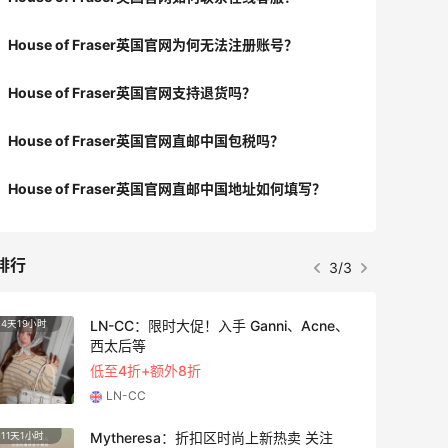
House of Fraser英国官网为何无法注册账号？
House of Fraser英国官网支持退货吗？
House of Fraser英国官网直邮中国包税吗？
House of Fraser英国官网直邮中国地址如何填写？
排行
3/3
LN-CC：限时大促！入手 Ganni、Acne、
4天19小时
3天19
西太后等
低至4折+额外8折
LN-CC
Mytheresa：折扣区时尚上新热卖 关注
11天1小时
4天13