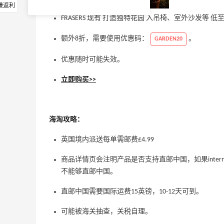
赚返利
FRASERS 现有 打造独特花园 入吊椅、室外沙发等 低
额外8折，需要使用优惠码：
。
GARDEN20
优惠随时可能失效。
立即购买>>
海淘攻略：
英国境内派送每单需邮费£4.99
商品详情页会注明产品是否支持直邮中国，如果internat
不能够直邮中国。
直邮中国需要国际运费15英镑，10-12天可到。
可能被海关抽查，关税自理。