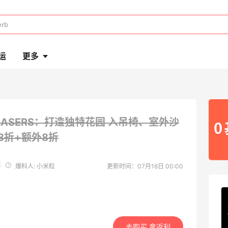
运
更多
RASERS：打造独特花园 入吊椅、室外沙
3折+额外8折
|
爆料人: 小米粒
更新时间：07月16日 00:00
去购买 拿返利