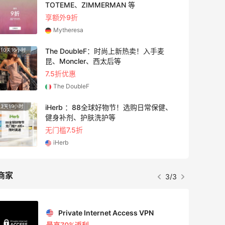
TOTEME、ZIMMERMAN 等
享额外9折
Mytheresa
The DoubleF：时尚上新热卖！入手麦
10天16小时
2天19
昆、Moncler、西太后等
7.5折优惠
The DoubleF
iHerb ：88全球好物节！选购日常保健、
3天19小时
7小时
健身补剂、护肤洗护等
无门槛7.5折
iHerb
商家
3/3
Private Internet Access VPN
最高70%返利