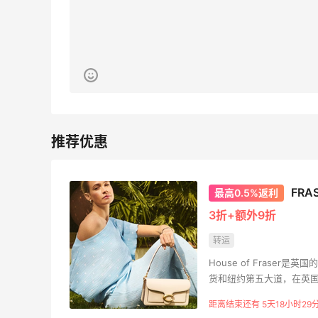
开奖｜社区7月常规主题活动名单公布
1
1
08月06日
Bobbi Brown美网2026黑五海淘活动什
么时候开始？
3
1
08月06日
碳水快乐｜童年回忆李先生牛肉面🍜
FR
最高0.5%返利
3折+额外9折
3
3
08月06日
转运
户外运动防-晒｜蜜丝婷开挂摇摇乐实测
House of Frase
货和纽约第五大道，在英国
🏃
3
2
距离结束还有 5天18小时29
08月06日