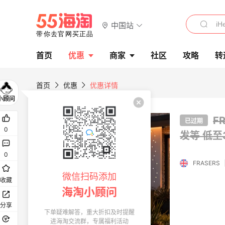
中国站
首页
优惠
商家
社区
攻略
转
首页
优惠
优惠详情
F
已过期
0
发等
低至
0
FRASERS
微信扫码添加
收藏
海淘小顾问
分享
下单疑难解答，重大折扣及时提醒
进海淘交流群，专属福利活动