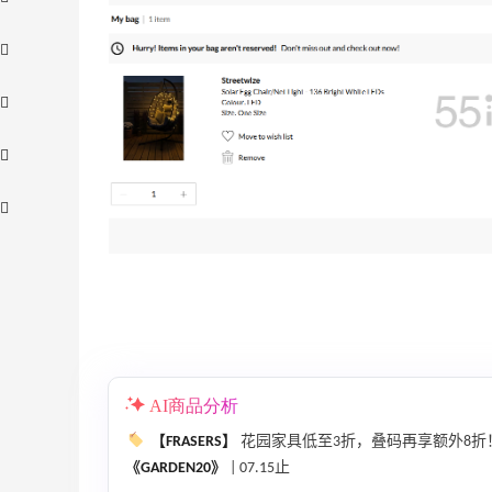
、
adidas HK：精选正价产品促销！入球
3天19小时
衣、金属银跆拳道鞋等
AI商品分析
2件8折 叠加满HK$1800-100
adidas HK
【FRASERS】
花园家具低至3折，叠码再享额外8折！
《GARDEN20》
| 07.15止
【55专享】Bobbi Brown 美网：美妆礼
4天13小时