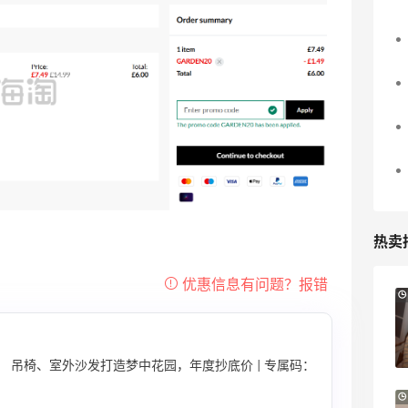
热卖
7小时
Sandro us：限时闪促！法式美衣精选
低至2折 千鸟格连衣裙$95
Sandro us
 吊椅、室外沙发打造梦中花园，年度抄底价 | 专属码：
【55专享】Base Blu：时尚上新热卖 关注
3天19小时