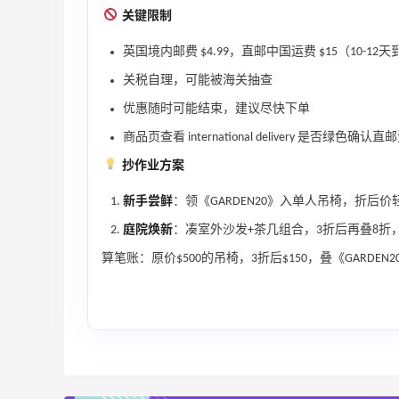
遇！满$150立省$50
关键限制
满赠正装橘子眼霜+精华唇蜜等好礼
英国境内邮费 $4.99，直邮中国运费 $15（10-12天
Bobbi Brown
关税自理，可能被海关抽查
Diesel Europe：折扣区上新热卖！入手包
2天19小时
袋、服饰、鞋履等
优惠随时可能结束，建议尽快下单
低至5折
商品页查看 international delivery 是否绿色确认
Diesel Europe
抄作业方案
7小时
Maje US：限时闪促！入手明星同款服饰
新手尝鲜
：领《GARDEN20》入单人吊椅，折后
精选低至2折
庭院焕新
：凑室外沙发+茶几组合，3折后再叠8折
Maje US
算笔账：原价$500的吊椅，3折后$150，叠《GARDEN2
Mac Duggal
最高2%返利