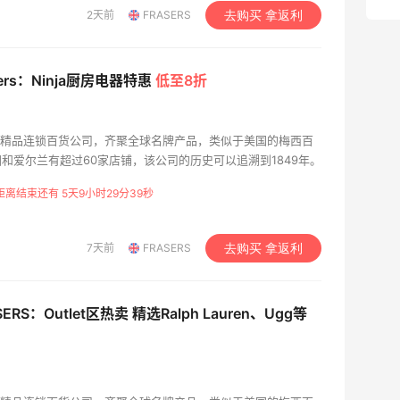
2天前
FRASERS
去购买 拿返利
sers：Ninja厨房电器特惠
低至8折
r是英国的精品连锁百货公司，齐聚全球名牌产品，类似于美国的梅西百
和爱尔兰有超过60家店铺，该公司的历史可以追溯到1849年。
距离结束还有 5天9小时29分38秒
7天前
FRASERS
去购买 拿返利
SERS：Outlet区热卖 精选Ralph Lauren、Ugg等