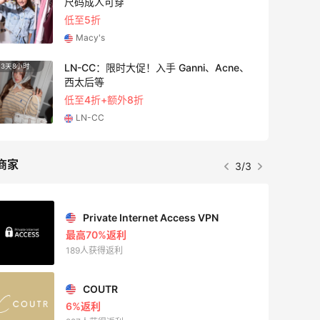
尺码成人可穿
低至5折
Macy's
LN-CC：限时大促！入手 Ganni、Acne、
3天8小时
5天23
西太后等
低至4折+额外8折
LN-CC
商家
3/3
Private Internet Access VPN
最高70%返利
189人获得返利
COUTR
6%返利