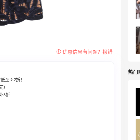
满赠三重好礼
低门槛入手7件套
Macy's
Bluemercury：限时大促！入手 Aesop、
1天20小时
Nars、CT 等
低至5折+部分额外8.5折
Bluemercury
热门
裙低至
2.7折
！
8元）
ERGO Baby
外6折
4%返利
62人获得返利
Belly Bandit
4%返利