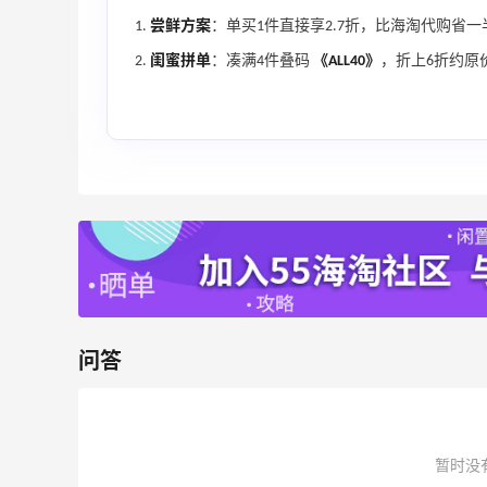
54人获得返利
尝鲜方案
：单买1件直接享2.7折，比海淘代购省
Eileen Fisher
闺蜜拼单
：凑满4件叠码
《ALL40》
，折上6折约原
最高2%返利
5142人获得返利
Matte Collection
最高3%返利
510人获得返利
问答
苦巧咸酪碎银子 | 喜茶最夯的一杯️
1
1
08月08日
暂时没