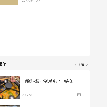
227人获得返利
晒单
3/5
山缓缓火锅，锅底够味，牛肉实在
2
08月07日