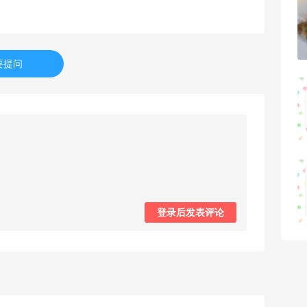
贴秋膘啦，今天吃冰煮羊
1
08月07日
要提问
为了这家烧烤，我必然还要再去新疆
1
08月07日
又去皮爷喝下午茶了，香蕉布朗尼超好吃
呀
登录后发表评论
2
08月07日