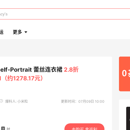
运
更多
Self-Portrait 蕾丝连衣裙
2.8折
21（约1278.17元）
爆料人: 小米粒
更新时间：07月09日 10:00
去购买 拿返利
7
时