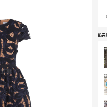
热卖
Suit Negozi：夏季大促！DVN 麂皮运动鞋
2天14小时
史低价2000元不到
SS26时尚大牌低至5.5折
Suit Negozi
Mytheresa：折扣区时尚上新热卖 关注
9天14小时
TOTEME、ZIMMERMAN 等
享额外9折
Mytheresa
Macy's：Lancome 兰蔻美妆大促低至5折
12天23小时