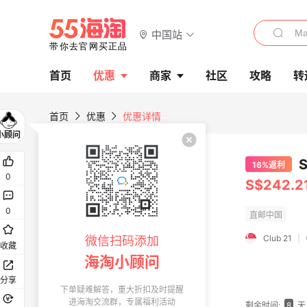
中国站
首页
优惠
商家
社区
攻略
转
首页
优惠
优惠详情
16%返利
0
S$242.
0
Club 21
|
微信扫码添加
收藏
海淘小顾问
分享
下单疑难解答，重大折扣及时提醒
进海淘交流群，专属福利活动
剩余时间:
8
天