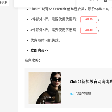
赚返利
Club 21 现有 Self-Portrait 蕾丝连衣裙，原价S$880.
2件额外8折，需要使用优惠码：
。
ALL20
4件额外6折，需要使用优惠码：
。
ALL40
优惠随时可能失效。
立即购买>>
商家攻略：
Club21新加坡官网海淘
我爱写攻略