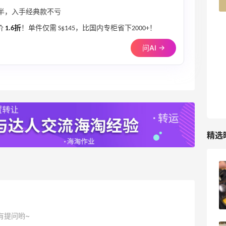
42人获得返利
一半，入手经典款不亏
TIMEBEAM (US)
价
1.6折
！单件仅需 S$145，比国内专柜省下2000+！
最高10%返利
问AI →
285人获得返利
RFM Denim
6%返利
86人获得返利
精选
亮亮的发夹再买两个！走了55有额外的返
利到账！
2
08月07日
有提问哟~