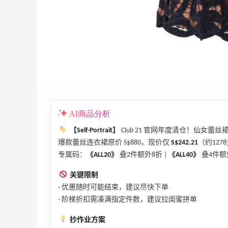
Prada、TF 等
满$200享8.5折优惠+部分送好礼
Bloomingdales
、
Space NK UK：美妆护肤大促！入Lisa
5天23小时
Eldridge、Hourglass、伊索等
新人首单享8折
Space NK UK
AI商品分析
【Self-Portrait】
Club 21 官网年度清仓！仙女蕾丝
爆款蕾丝连衣裙原价 S$880，现价仅
S$242.21
（约127
Mac Duggal
专属码：
《ALL20》
叠2件额外8折 |
《ALL40》
叠4件额
最高2%返利
关键限制
6074人成功下单
· 优惠随时可能结束，建议尽快下单
· 阶梯折扣需凑满指定件数，建议拉闺蜜拼单
Biōkreativ
30%返利
抄作业方案