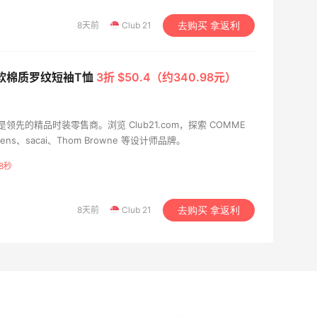
8天前
Club 21
去购买 拿返利
 柔软棉质罗纹短袖T恤
3折 $50.4（约340.98元）
年，是领先的精品时装零售商。浏览 Club21.com，探索 COMME
Owens、sacai、Thom Browne 等设计师品牌。
7秒
8天前
Club 21
去购买 拿返利