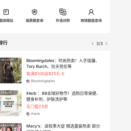
翻译网站
保质期查询
外语对照
跨境额度查询
排行
3/3
Bloomingdales：时尚热卖！入手珑骧、
1天20小时
3天2小
Tory Burch、拉夫劳伦等
每满$100返$25礼卡
Bloomingdales
iHerb ：88全球好物节！选购日常保健、
2天8小时
4天20
健身补剂、护肤洗护等
无门槛7.5折
iHerb
Macy's：返校季大促 精选童装热卖 部分
4天23小时
1天20