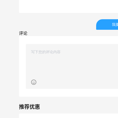
感
深夜美食，打卡自贡小烧烤
1
1
08月08日
我
评论
iHerb8月第一单！日常补给囤起来
1
1
08月08日
下
京东买戴维贝拉连衣裙，融合中式风很好
看！
1
1
08月08日