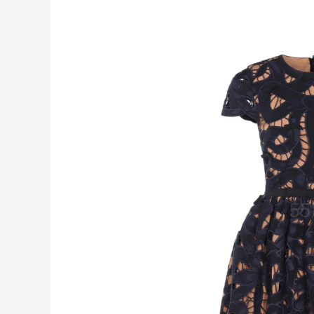
【55专享】Bobbi Brown 美网：美妆礼
3天2小时
遇！满$150立省$50
满赠正装橘子眼霜+精华唇蜜等好礼
Bobbi Brown
Columbia Sportswear：夏季大促！哥伦
4天20小时
比亚运动热卖
低至6折
Columbia Sportswear
Bloomingdales：美妆大促！入手 Dior、
1天20小时