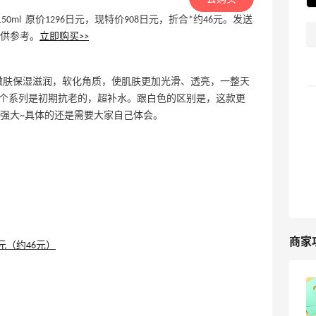
乳液 150ml 原价1296日元，现特价908日元，折合*约46元。发送
仅供参考。
立即购买>>
，嫩肤保湿滋润，软化角质，使肌肤更加光滑、透亮，一整天
这个系列是初期抗老的，超补水。跟白色的区别是，这款更
强大~具体的还是需要大家自己体会。
商家
日本亚马逊官网黑五海淘攻略，
Amazon.co.jp海淘教程