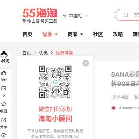
中国站
首页
优惠
商家
社区
攻略
转
首页
优惠
优惠详情
SANA莎娜
882
折908日
0
Amazon.co.
微信扫码添加
收藏
海淘小顾问
分享
下单疑难解答，重大折扣及时提醒
进海淘交流群，专属福利活动