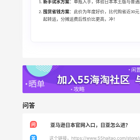
新手试水方案
：单瓶入手，体验日本本土版与普通
囤货省钱方案
：此价为年度好价，比代购省近30元
起转运，分摊运费后性价比更高，冲！
折
【55专享】Bobbi Brown 美网：美妆礼
3天1小时
遇！满$150立省$50
满赠正装橘子眼霜+精华唇蜜等好礼
Bobbi Brown
Bloomingdales：时尚热卖！入手珑骧、
1天19小时
Tory Burch、拉夫劳伦等
每满$100返$25礼卡
Bloomingdales
问答
Macy's：返校季大促 精选童装热卖 部分
4天22小时
尺码成人可穿
问
亚马逊日本官网入口，日亚怎么进？
低至5折
Macy's
答
这个链接，https://www.55haitao.com/stor