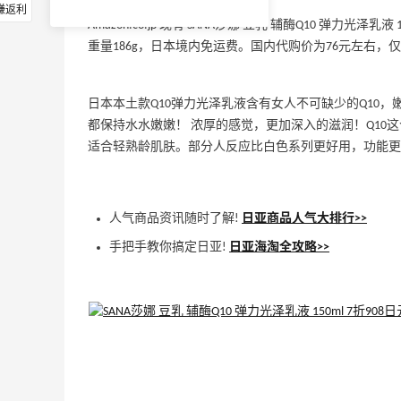
赚返利
Amazon.co.jp 现有 SANA莎娜 豆乳 辅酶Q10 弹力光泽
重量186g，日本境内免运费。国内代购价为76元左右，
日本本土款Q10弹力光泽乳液含有女人不可缺少的Q10
都保持水水嫩嫩！ 浓厚的感觉，更加深入的滋润！Q10
适合轻熟龄肌肤。部分人反应比白色系列更好用，功能更
人气商品资讯随时了解!
日亚商品人气大排行>>
手把手教你搞定日亚!
日亚海淘全攻略>>