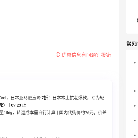
常见
50ml，日本亚马逊直降
7折
！日本本土抗老爆款，专为轻
6元）
|
09.23
止
重量186g，转运成本需自行计算 | 国内代购价约76元，价差