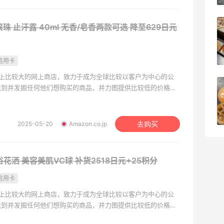
汗滚珠 止汗露 40ml 无香/皂香两款可选
降至629日元
iHerb8月第一单！日常补给囤起来
1
08月08日
信用卡
)世界上比较大的网上商店，致力于成为全球比较以客户为中心的公
京东买戴维贝拉连衣裙，融合中式风很好
找到并发掘任何他们想购买的商品，并力图提供比较低的价格。
户提供数千万种独特的全新、翻新以及二手商品，如美容、健康
看！
表、美食、体育及运动用品、服饰、图书、音乐、DVD、电子
1
08月08日
、家居园艺用品等。
2025-05-20
Amazon.co.jp
去购买
淋浴花洒 美容美肌VC球
补货2518日元+25积分
信用卡
)世界上比较大的网上商店，致力于成为全球比较以客户为中心的公
找到并发掘任何他们想购买的商品，并力图提供比较低的价格。
户提供数千万种独特的全新、翻新以及二手商品，如美容、健康