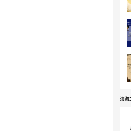
2
我爱写攻略
日亚海淘冷知识：退单不退优惠券真的是
Bug！
12
仙男弟弟
2022日本亚马逊海淘攻略，Amazon日
亚海淘教程！
7
我爱写攻略
海淘