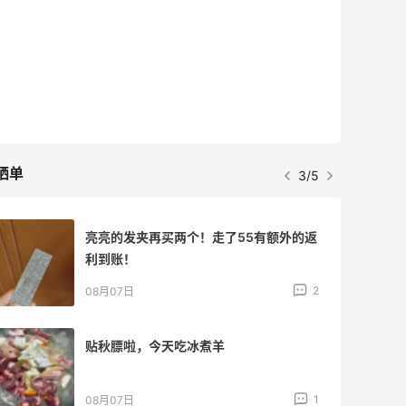
晒单
3/5
亮亮的发夹再买两个！走了55有额外的返
利到账！
2
08月07日
贴秋膘啦，今天吃冰煮羊
1
08月07日