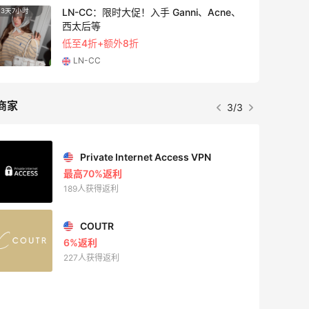
LN-CC：限时大促！入手 Ganni、Acne、
3天7小时
5天22
西太后等
低至4折+额外8折
LN-CC
商家
3/3
Private Internet Access VPN
最高70%返利
189人获得返利
COUTR
6%返利
227人获得返利