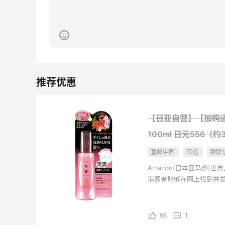
最高2%返利
5142人获得返利
Matte Collection
最高3%返利
510人获得返利
【日亚自营】【加购适用
面
淘宝买维达抽纸，给家里囤点货！
100ml
日元556（约
直邮中国
转运
银联
2
0
08月08日
Amazon(日本亚马逊)
消费者能够在网上找到并
他销售商为客户提供数千
闪购买李若桃酸奶，2杯很划算！！
用品、珠宝和钟表、美食、
品、婴幼儿用品、家居园
98
1
1
0
08月08日