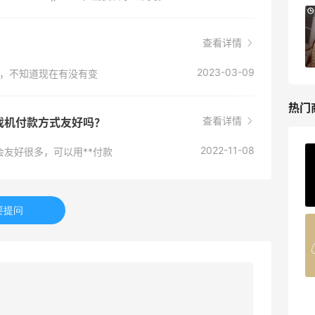
Mytheresa：折扣区时尚上新热卖 关注
9天13小时
TOTEME、ZIMMERMAN 等
查看详情
享额外9折
Mytheresa
2023-03-09
日元，不知道现在有没有变
热门
查看详情
游戏机付款方式友好吗？
2022-11-08
会友好很多，可以用**付款
ERGO Baby
4%返利
62人获得返利
要提问
Belly Bandit
4%返利
42人获得返利
TIMEBEAM (US)