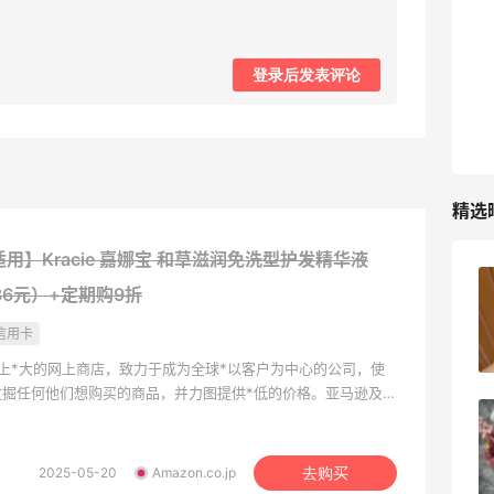
最高10%返利
285人获得返利
登录后发表评论
RFM Denim
6%返利
86人获得返利
精选
】Kracie 嘉娜宝 和草滋润免洗型护发精华液
苦巧咸酪碎银子 | 喜茶最夯的一杯️
36元）+定期购9折
信用卡
1
08月08日
世界上*大的网上商店，致力于成为全球*以客户为中心的公司，使
发掘任何他们想购买的商品，并力图提供*低的价格。亚马逊及其
万种独特的全新、翻新以及二手商品，如美容、健康及个人护理
深夜美食，打卡自贡小烧烤
体育及运动用品、服饰、图书、音乐、DVD、电子和办公用
艺用品等。
2025-05-20
Amazon.co.jp
去购买
1
08月08日