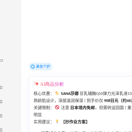
美妆个护
AI商品分析
核心优惠：
SANA莎娜
豆乳辅酶Q10弹力光泽乳液1
熟龄肌设计，深层滋润保湿 | 到手价仅
908日元（约4
关键限制：
注意
日本境内免邮
，但需转运回国 | 
明显
实用建议：
【抄作业方案】