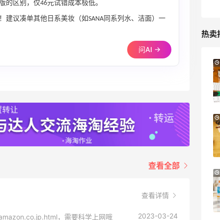
版的区别，仅46元试错成本极低。
！建议凑单其他日系美妆（如SANA同系列水、洁面）一
热卖
问AI →
Suit Negozi：夏季大促！DVN 麂皮运动鞋
2天13小时
史低价2000元不到
SS26时尚大牌低至5.5折
Suit Negozi
Columbia Sportswear：夏季大促！哥伦
4天19小时
比亚运动热卖
低至6折
Columbia Sportswear
查看全部
Bloomingdales：美妆大促！入手 Dior、
1天19小时
Prada、TF 等
查看详情
满$200享8.5折优惠+部分送好礼
Bloomingdales
2023-03-24
e/amazon.co.jp.html，需要科学上网哦