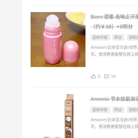
Biore 碧柔 去味止
s
高端面霜欧米达钻石面霜购入
（约￥38）+6积分
1
0
08月08日
直邮中国
转运
银联
Amazon(日本亚马逊
美团买黄式壹品汇芋圆，好吃不贵！！
司，使消费者能够在网上
亚马逊及其他销售商为客
及个人护理用品、珠宝和钟
1
0
08月08日
和办公用品、婴幼儿用品
5
14
Arromic 节水除氯
直邮中国
转运
银联
Amazon(日本亚马逊
司，使消费者能够在网上
亚马逊及其他销售商为客