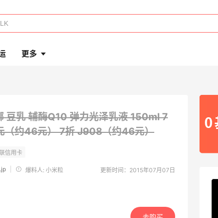
运
更多
 豆乳 辅酶Q10 弹力光泽乳液 150ml 7
元（约46元）
7折 J908（约46元）
jp
|
爆料人: 小米粒
更新时间：2015年07月07日
去购买