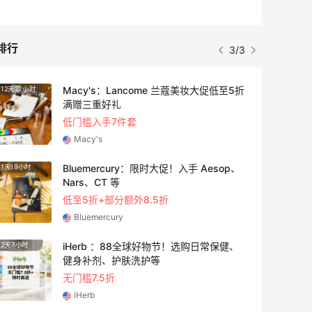
排行
3/3
Macy's：Lancome 兰蔻美妆大促低至5折
12天22小时
3天1小
满赠三重好礼
低门槛入手7件套
Macy's
Bluemercury：限时大促！入手 Aesop、
1天19小时
1天19
Nars、CT 等
低至5折+部分额外8.5折
Bluemercury
iHerb ：88全球好物节！选购日常保健、
2天7小时
4天22
健身补剂、护肤洗护等
无门槛7.5折
iHerb