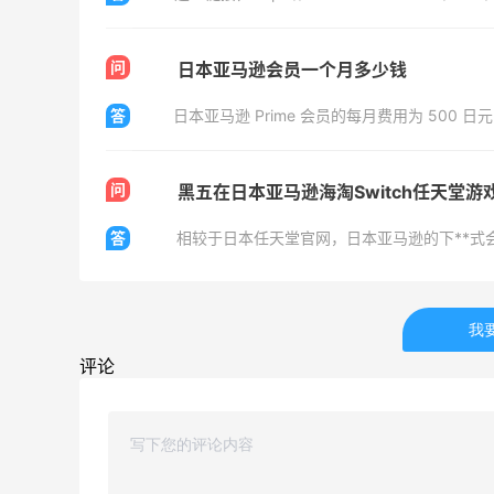
、
Space NK UK：美妆护肤大促！入Lisa
5天22小时
Eldridge、Hourglass、伊索等
问
日本亚马逊会员一个月多少钱
新人首单享8折
Space NK UK
答
日本亚马逊 Prime 会员的每月费用为 500 
问
黑五在日本亚马逊海淘Switch任天堂
答
相较于日本任天堂官网，日本亚马逊的下**式
Mac Duggal
最高2%返利
6074人成功下单
我
Biōkreativ
评论
30%返利
54人获得返利
Eileen Fisher