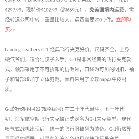
eBay 现有 Landing Leathers G-1/A-1 男款*飞行夹克，原价
$299.99，现特价$102.99（约659元），
免美国境内运费
，需
经转运公司中转，重量比较大，运费需要200+/件。
立即购
买>>
Landing Leathers G-1 经典飞行夹克好价，尺码齐全，上身
硬气爷们，适合壮汉子入手。G-1是非常经典的飞行夹克款
式，领部采用了不可拆卸的仿毛领，口袋为可见的明扣，袖
子和背部增加了立体剪裁，面料采用了柔软nappa牛皮材
质。
G-1的元祖M-422(规格编号) 在二十年代诞生。五十年代
初，海军航空队飞行夹克被正式定名为G-1夹克类型。现代
喷气式战机出现后，统一的飞行服被列为装备。G-1仍然算