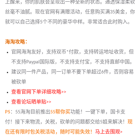
上醒来，你的肌肤会呈现出一种全新的状态。通透保湿柔软
丝毫不油腻。现在官网有满赠活动，任意购买满35美金，你
就可以自己选择5个不同的豪华中样。非常适合此时购入。
海淘攻略：
官网海淘友好，支持双币*付款，支持转运地址收货，但
不支持Paypal国际版，不支持支付宝，不支持直邮中国。
建议同一件产品，同一订单不要下单超过6件，否则容易
被砍单
查看官网下单详细攻略>>
查看论坛晒单贴>>
PS
：55海淘目前推出
55帮你买
功能！一键下单，国卡支
付！接下来物流，关税，砍单的问题都交给5姐来解决！
现
在还有限时包关税活动，随时可能失效！
马上去围观>