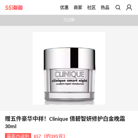
优惠
商家
社区
热品
带你去官网买正品
已过期
赠五件豪华中样！Clinique 倩碧智妍修护白金晚霜
30ml
最高2%返利
$57（约395元）