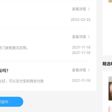
查看详情
TIMEBEAM (US)
最高10%返利
2023-02-22
282人获得返利
RFM Denim
查看详情
6%返利
2021-11-18
热门被税重灾区啊。
85人获得返利
2021-11-18
精选
查看详情
址吗？
2021-11-16
友好，可以支付宝和微信付款
FWRD黑五2026海淘奢侈品折扣力度大
吗？
3
08月05日
要提问
FWRD美网2026黑五海淘活动什么时候