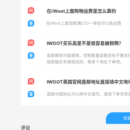
问
在iWoot上面购物运费是怎么算的
Eileen Fisher
最高2%返利
答
在iWoot上面消费满£50一单就可以免运费
5133人获得返利
Matte Collection
问
IWOOT买乐高是不是很容易被税啊？
最高3%返利
答
直邮都有可能被税，控制数量金额还有不要发
510人获得返利
他家确实有被税风险，换多个地址下单吧。
问
IWOOT英国官网直邮地址直接填中文地
答
直邮中国地址可以用中文填写，海淘下单非常
Bobbi Brown美网2026黑五海淘活动什
么时候开始？
3
1
08月06日
我
评论
碳水快乐｜童年回忆李先生牛肉面🍜