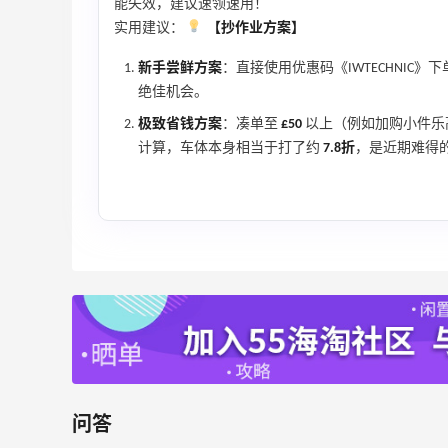
能失效，建议速领速用！
低至5折
实用建议：
【抄作业方案】
Diesel Europe
新手尝鲜方案
：直接使用优惠码《IWTECHNIC》
20小时
Maje US：限时闪促！入手明星同款服饰
绝佳机会。
精选低至2折
极致省钱方案
：凑单至
£50
以上（例如加购小件乐高
Maje US
计算，车体本身相当于打了约
7.8折
，是近期难得
Mac Duggal
最高2%返利
6007人成功下单
Biōkreativ
30%返利
问答
53人获得返利