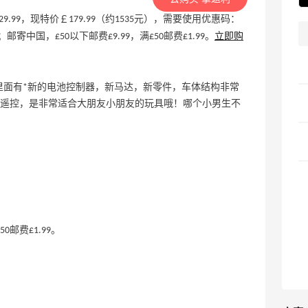
价￡229.99，现特价￡179.99（约1535元），需要使用优惠码：
中国，£50以下邮费£9.99，满£50邮费£1.99。
立即购
4驱越野车，里面有*新的电池控制器，新马达，新零件，车体结构非常
遥控，是非常适合大朋友小朋友的玩具哦！哪个小男生不
0邮费£1.99。