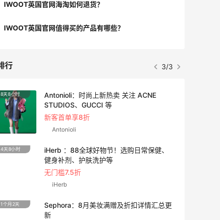
IWOOT英国官网海淘如何退货？
IWOOT英国官网值得买的产品有哪些？
排行
3/3
Antonioli：时尚上新热卖 关注 ACNE
8天8小时
4天8小
STUDIOS、GUCCI 等
新客首单享8折
Antonioli
iHerb ：88全球好物节！选购日常保健、
4天8小时
10天8
健身补剂、护肤洗护等
无门槛7.5折
iHerb
Sephora：8月美妆满赠及折扣详情汇总更
1个月2天
3天8小
新