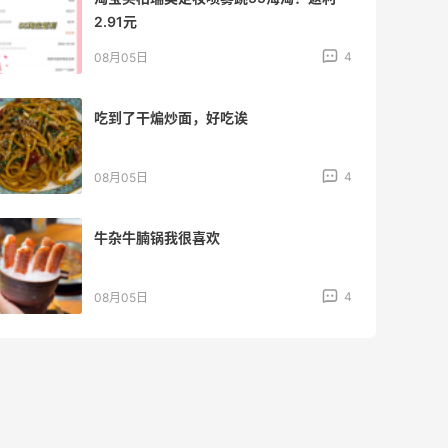
2.91元
4
08月05日
吃到了干煸炒面，好吃诶
4
08月05日
牛杂牛腩锅我很喜欢
4
08月05日