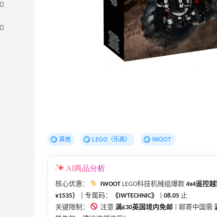
adidas HK：精选正价产品促销！入球
4天8小时
衣、金属银跆拳道鞋等
2件8折 叠加满HK$1800-100
adidas HK
其他
LEGO（乐高）
IWOOT
Eraldo：折扣区服饰鞋包清仓 选购巴黎世
10天8小时
家、Toteme、西太后等
AI商品分析
低至5折
Eraldo
核心优惠：
IWOOT
LEGO科技机械组爆款
4x4遥控越野
¥1535）
| 专属码：
《IWTECHNIC》
|
08.05
止
更
Diesel Europe：折扣区上新热卖！入手包
3天8小时
关键限制：
注意
满£30英国境内免邮
| 邮寄中国需
袋、服饰、鞋履等