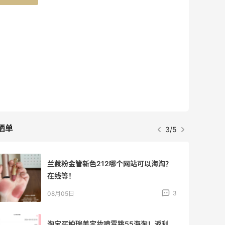
晒单
3/5
兰蔻粉金管新色212哪个网站可以海淘？
在线等！
3
08月05日
淘宝买柏瑞美定妆喷雾跳55海淘！返利