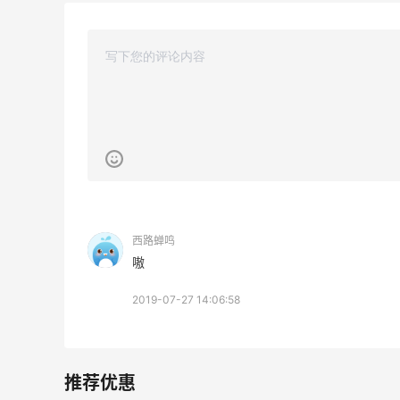
3
3
08月06日
户外运动防-晒｜蜜丝婷开挂摇摇乐实测
🏃
3
2
08月06日
Evelom卸妆膏--卸妆膏中的“爱马仕”
西路蝉鸣
嗷
3
4
08月05日
2019-07-27 14:06:58