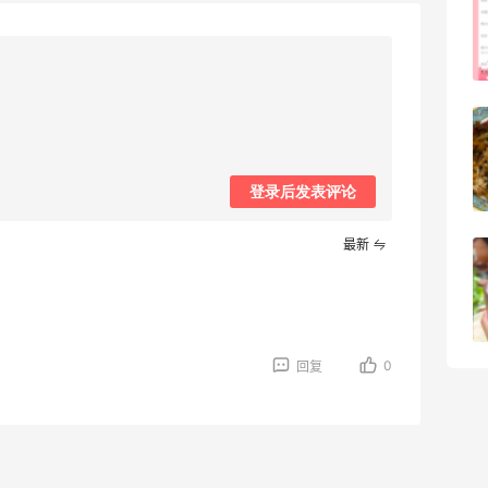
开始？
3
08月05日
【黑五海淘攻略】Bobbi Brown黑五
2026海淘折扣预测！
登录后发表评论
1
08月05日
最新
柏瑞美黑瓶和白瓶哪个好用？混油皮选了
黑瓶
3
08月05日
0
回复