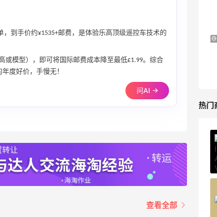
低至4折+额外8折
LN-CC
下单，到手价约¥1535+邮费，是体验乐高顶级遥控车技术的
Bloomingdales：时尚热卖！入手珑骧、
3天20小时
Tory Burch、拉夫劳伦等
或模型），即可将国际邮费成本降至最低£1.99。综合
每满$100返$25礼卡
的年度好价，手慢无！
Bloomingdales
问AI →
热门
ERGO Baby
4%返利
62人获得返利
Belly Bandit
4%返利
查看全部
42人获得返利