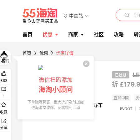
中国站
首页
优惠
商家
社区
攻略
转
首页
优惠
优惠详情
L
已过期
微信扫码添加
382
折 £179
海淘小顾问
1
下单疑难解答，重大折扣及时提醒
进海淘交流群，专属福利活动
IWOOT
|
收藏
分享