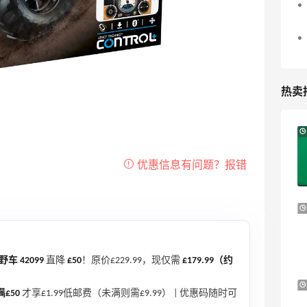
热卖
20小时
Sandro us：限时闪促！法式美衣精选
低至2折 千鸟格连衣裙$95
Sandro us
【55专享】Base Blu：时尚上新热卖 关注
4天8小时
PRADA、LOEWE、加拿大鹅等
享9折优惠
Base Blu
车 42099
直降
£50
！原价£229.99，现仅需
£179.99（约
LN-CC：限时大促！入手 Ganni、Acne、
5天8小时
满£50
才享£1.99低邮费（未满则需£9.99） | 优惠码随时可
西太后等