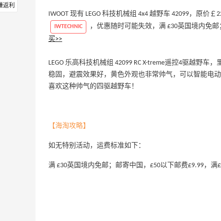
赚返利
IWOOT 现有 LEGO 科技机械组 4x4 越野车 42099，原
，优惠随时可能失效，满 £30英国境内免邮；邮寄
IWTECHNIC
买>>
LEGO 乐高科技机械组 42099 RC X-treme遥控
稳固，避震效果好，黄色外观也非常帅气，可以智能电动
喜欢这种帅气的四驱越野车！
【海淘攻略】
如无特别活动，运费标准如下：
满 £30英国境内免邮；邮寄中国，£50以下邮费£9.99，满£5