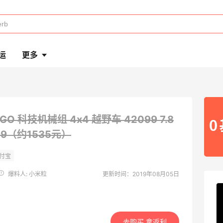
运
更多
EGO 科技机械组 4x4 越野车 42099
7.8
.99（约1535元）
爆料人: 小米粒
更新时间：2019年08月05日
去购买 拿返利