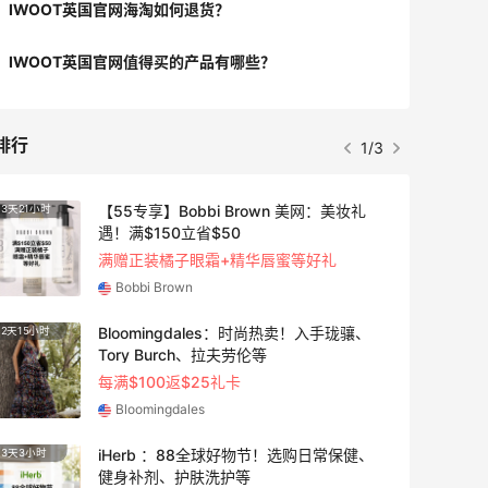
IWOOT英国官网海淘如何退货？
IWOOT英国官网值得买的产品有哪些？
排行
1/3
【55专享】Bobbi Brown 美网：美妆礼
3天21小时
遇！满$150立省$50
满赠正装橘子眼霜+精华唇蜜等好礼
Bobbi Brown
Bloomingdales：时尚热卖！入手珑骧、
2天15小时
Tory Burch、拉夫劳伦等
每满$100返$25礼卡
Bloomingdales
iHerb ：88全球好物节！选购日常保健、
3天3小时
健身补剂、护肤洗护等