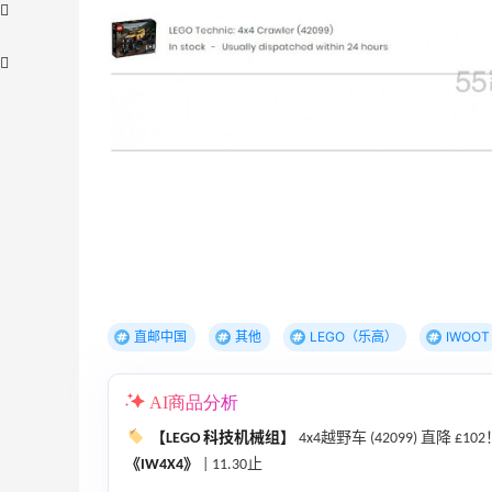
Columbia Sportswear：夏季大促！哥伦
5天15小时
比亚运动热卖
低至6折
Columbia Sportswear
【55专享】Base Blu：时尚上新热卖 关注
3天3小时
直邮中国
其他
LEGO（乐高）
IWOOT
PRADA、LOEWE、加拿大鹅等
享9折优惠
AI商品分析
Base Blu
【LEGO 科技机械组】
4x4越野车 (42099) 直降 £1
Bloomingdales：美妆大促！入手 Dior、
2天15小时
《IW4X4》
| 11.30止
Prada、TF 等