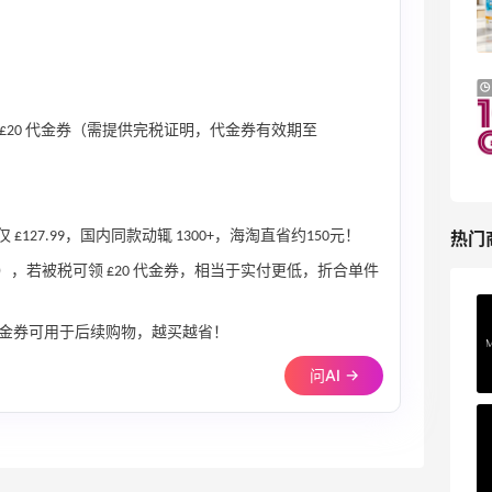
低至4折+额外8折
LN-CC
Patagonia：巴塔美官夏季大促 运动服饰
24天3小时
精选低至6折
最高 £20 代金券（需提供完税证明，代金券有效期至
基础款印花T恤$21.99
Patagonia
热门
 £127.99，国内同款动辄 1300+，海淘直省约150元！
15），若被税可领 £20 代金券，相当于实付更低，折合单件
Private Internet Access VPN
金券可用于后续购物，越买越省！
最高70%返利
185人获得返利
问AI →
COUTR
6%返利
227人获得返利