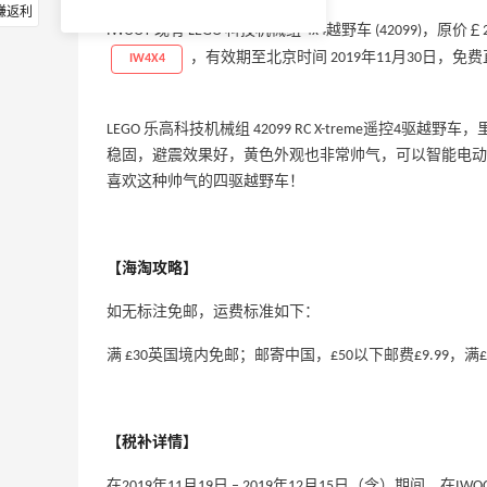
赚返利
IWOOT 现有 LEGO 科技机械组 4x4越野车 (42099)，
，有效期至北京时间 2019年11月30日，免
IW4X4
LEGO 乐高科技机械组 42099 RC X-treme遥控
稳固，避震效果好，黄色外观也非常帅气，可以智能电动
喜欢这种帅气的四驱越野车！
【海淘攻略】
如无标注免邮，运费标准如下：
满 £30英国境内免邮；邮寄中国，£50以下邮费£9.99，满£5
【税补详情】
在2019年11月19日 – 2019年12月15日（含）期间