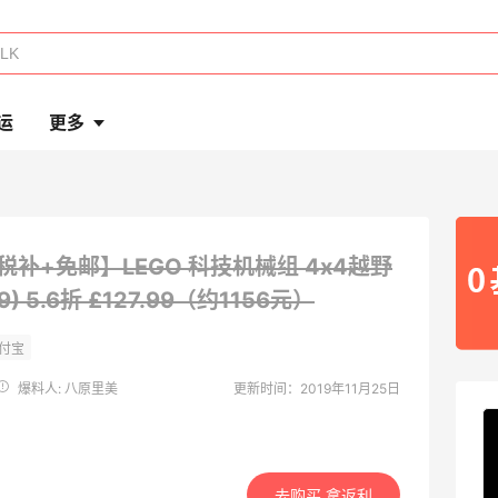
运
更多
税补+免邮】LEGO 科技机械组 4x4越野
9)
5.6折 £127.99（约1156元）
爆料人: 八原里美
更新时间：2019年11月25日
去购买 拿返利