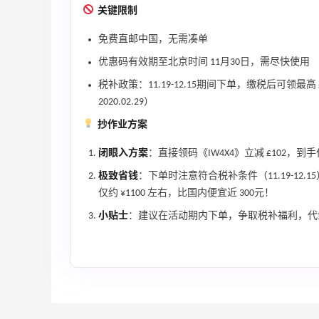
满$200享8.5折优惠+部分送好礼
关键限制
Bloomingdales
免费直邮中国，无需凑单
Mytheresa：折扣区时尚上新热卖 关注
10天9小时
优惠码有效期至北京时间 11月30日，需尽快使用
TOTEME、ZIMMERMAN 等
税补政策：11.19-12.15期间下单，缴税后可领
享额外9折
2020.02.29）
Mytheresa
抄作业方案
闭眼入方案
：直接领码《IW4X4》立减 £102，到手仅
极致省钱
：下单时注意符合税补条件（11.19-12.
仅约 ¥1100 左右，比国内便宜近 300元！
ERGO Baby
小贴士
：建议在活动期内下单，争取税补福利，代
4%返利
62人获得返利
Belly Bandit
4%返利
42人获得返利