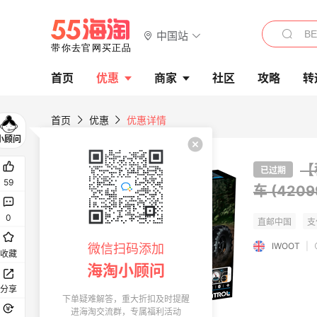
中国站
首页
优惠
商家
社区
攻略
转
首页
优惠
优惠详情
【
已过期
59
车 (4209
0
IWOOT
|
微信扫码添加
收藏
海淘小顾问
分享
下单疑难解答，重大折扣及时提醒
进海淘交流群，专属福利活动