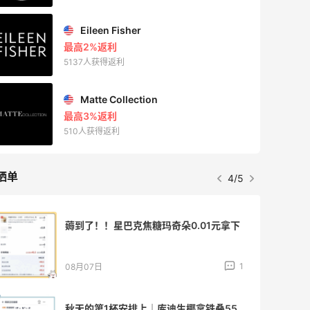
Eileen Fisher
最高2%返利
5137人获得返利
Matte Collection
最高3%返利
510人获得返利
晒单
4/5
薅到了！！星巴克焦糖玛奇朵0.01元拿下
1
08月07日
秋天的第1杯安排上｜库迪生椰拿铁叠55