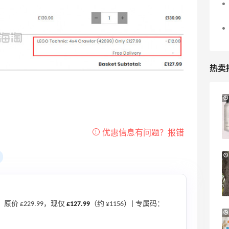
热卖
Macy's：Lancome 兰蔻美妆大促低至5折
13天18小时
满赠三重好礼
低门槛入手7件套
Macy's
Bluemercury：限时大促！入手 Aesop、
2天15小时
Nars、CT 等
低至5折+部分额外8.5折
Bluemercury
02！原价 £229.99，现仅
£127.99
（约 ¥1156）| 专属码：
LN-CC：限时大促！入手 Ganni、Acne、
4天3小时
西太后等