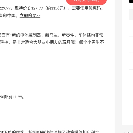
原价￡229.99，现特价￡127.99（约1156元），需要使用优惠码：
费直邮中国。
立即购买>>
4驱越野车，里面有*新的电池控制器，新马达，新零件，车体结构非常
遥控，是非常适合大朋友小朋友的玩具哦！哪个小男生不
0邮费£1.99。
，在IWOOT下单的顾客，按照相关法律法规及政策缴纳相应税金