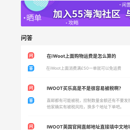
TIMEBEAM (US)
最高10%返利
285人获得返利
问答
RFM Denim
6%返利
86人获得返利
问
在iWoot上面购物运费是怎么算的
答
在iWoot上面消费满£50一单就可以免运费
问
IWOOT买乐高是不是很容易被税啊？
除了面膜，我还薅到面霜、粉底液、润肤
答
直邮都有可能被税，控制数量金额还有不要发
乳、安睡裤等等
他家确实有被税风险，换多个地址下单吧。
1
1
08月07日
问
IWOOT英国官网直邮地址直接填中文地
再来我的面膜羊毛分享～又薅到了10片面