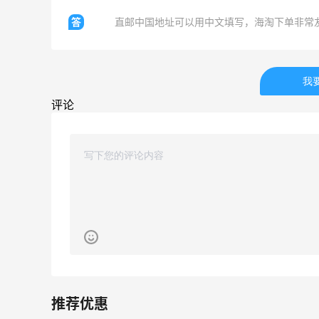
膜+2片眼膜
答
直邮中国地址可以用中文填写，海淘下单非常
1
1
08月07日
我
京东薅面膜太爽啦～每天都可以收货面膜
评论
1
1
08月07日
Origins悦木之源美网海淘攻略，Origins
海淘教程
1
1
08月07日