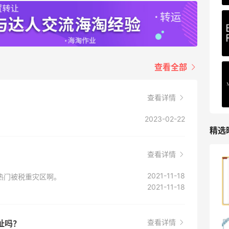
查看全部
查看详情
2023-02-22
精选
查看详情
哈哈，这杯霸王茶姬买得真划算！
2021-11-18
热门被税重灾区啊。
2021-11-18
1
08月07日
查看详情
址吗？
Dr.Levy精华效果给到夯