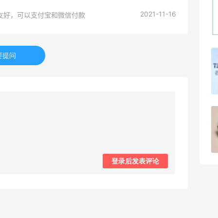
2021-11-16
友好，可以支付宝和微信付款
1
08月07日
要提问
Julian Bakery乳清蛋白棒 | 配料干净到感
人！
1
08月07日
第二单也薅到了！！星巴克4.5拿下焦糖
玛奇朵
1
08月07日
登录后发表评论