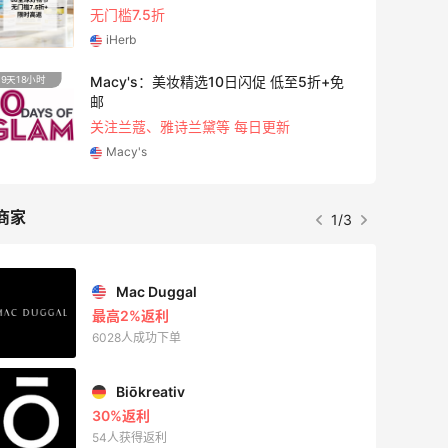
无门槛7.5折
iHerb
Macy's：美妆精选10日闪促 低至5折+免
9天18小时
邮
关注兰蔻、雅诗兰黛等 每日更新
Macy's
商家
1/3
Mac Duggal
最高2%返利
6028人成功下单
Biōkreativ
30%返利
54人获得返利