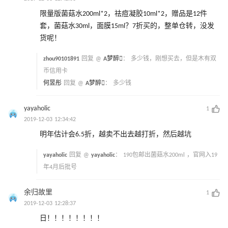
限量版菌菇水200ml*2，祛痘凝胶10ml*2，赠品是12件
套，菌菇水30ml，面膜15ml？7折买的，整单仓转，没发
货呢！
zhou90101891
回复 @
A梦醉
：
多少钱，刚想买去，但是木有双
币信用卡
何昱彤
回复 @
A梦醉
：
多少钱
yayaholic
1
2019-12-03 12:34:42
明年估计会6.5折，越卖不出去越打折，然后越坑
yayaholic
回复 @
yayaholic
：
190包邮出菌菇水200ml ，官网入19
年4月后批号
余归故里
1
2019-12-03 12:28:37
日！！！！！！！！