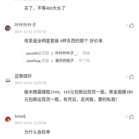
买了，不等400大水了
叶叶叶叶子
2
2019-12-02 17:07:52
收圣诞全明星套装 6样东西的那个 好价来
pmx0613
回复 @
叶叶叶叶子__
：
同收
JanePang
回复 @
离开的桔子
：
补了吗
蓝舞蝶轩
2
2019-12-02 11:23:28
榆木眼霜矮瓶15ml，145元包邮出现货一瓶，黑金面膜180
元包邮出现货一瓶，有凭证，走闲鱼，要的私我！
lunaslj
2
2019-12-02 11:23:06
为什么会砍单