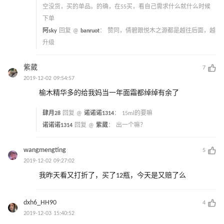
空没货，买的单品。的确，在55买，看自己需求什么就什么时候
下单
阿sky
回复 @
banruot
：
赞同，倩碧跟悦木之源都是越往后面，越
升级
紫葳
7
2019-12-02 09:54:57
榆木精华多的给我妈当一年面霜都绰绰有余了
肆月28
回复 @
诺诺诺1314
：
15ml的要嘛
诺诺诺1314
回复 @
紫葳
：
出一个嘛？
wangmengting
5
2019-12-02 09:27:02
我昨天看又打折了，买了12瓶，今天是又赔了么
dxh6_HH90
4
2019-12-03 15:40:52