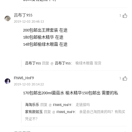
吕布丁955
1
2019-12-03 20:46:13
200包邮出王牌套装 在途
180包邮榆木精华 在途
148包邮榆绿木眼霜 在途
吕布丁955
回复 @
吕布丁955
：
榆绿木眼霜 现货
FhW6_HnF9
1
2019-12-03 20:14:22
170包邮出200ml菌菇水 榆木精华150包邮出 需要的私
海淘乐乐
回复 @
FhW6_HnF9
：
走链接吗
家有颜如玉
回复 @
FhW6_HnF9
：
亲是自己淘回来的吗？有购买
凭证不？