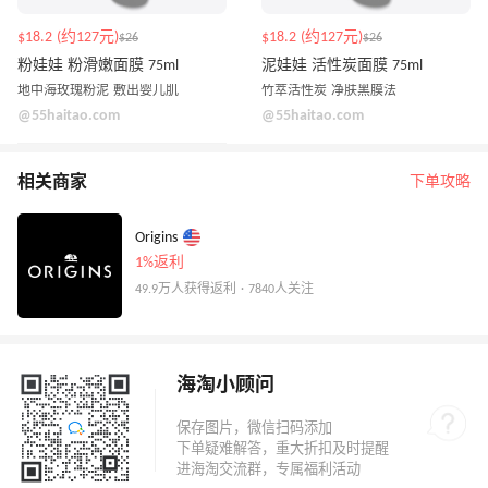
$18.2 (约127元)
$18.2 (约127元)
$26
$26
粉娃娃 粉滑嫩面膜 75ml
泥娃娃 活性炭面膜 75ml
地中海玫瑰粉泥 敷出婴儿肌
竹萃活性炭 净肤黑膜法
@55haitao.com
@55haitao.com
相关商家
下单攻略
Origins
1%返利
49.9万人获得返利 · 7840人关注
海淘小顾问