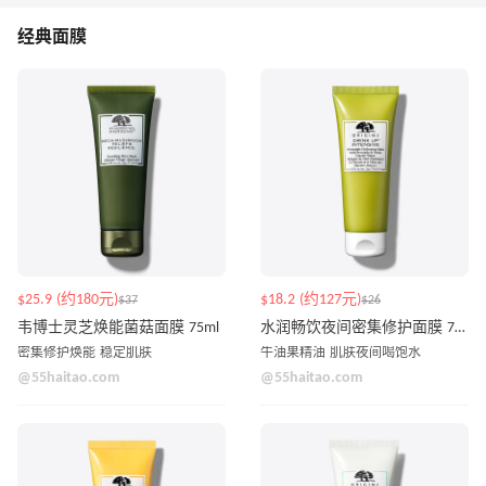
经典面膜
$25.9 (约180元)
$18.2 (约127元)
$37
$26
韦博士灵芝焕能菌菇面膜 75ml
水润畅饮夜间密集修护面膜 75ml
密集修护焕能 稳定肌肤
牛油果精油 肌肤夜间喝饱水
@55haitao.com
@55haitao.com