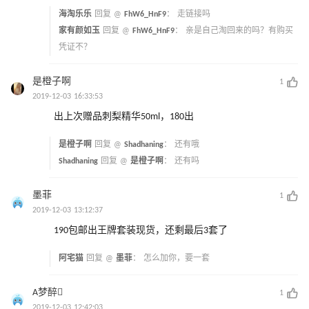
海淘乐乐
回复 @
FhW6_HnF9
：
走链接吗
家有颜如玉
回复 @
FhW6_HnF9
：
亲是自己淘回来的吗？有购买
凭证不？
是橙子啊
1
2019-12-03 16:33:53
出上次赠品刺梨精华50ml，180出
是橙子啊
回复 @
Shadhaning
：
还有哦
Shadhaning
回复 @
是橙子啊
：
还有吗
墨菲
1
2019-12-03 13:12:37
190包邮出王牌套装现货，还剩最后3套了
阿宅猫
回复 @
墨菲
：
怎么加你，要一套
A梦醉
1
2019-12-03 12:42:03