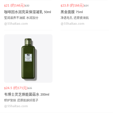
$21 (约146元)
$23.8 (约166元)
$30
$34
咖啡因水润亮采保湿凝乳 50ml
黑金面膜 75ml
莹润滋养不油腻 水润加分
净透毛孔 还原瓷滑肌
@55haitao.com
@55haitao.com
$24.5 (约171元)
$35
韦博士灵芝焕能菌菇水 200ml
修护受损 还原肌肤好底子
@55haitao.com