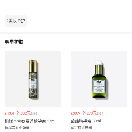
#美妆个护
明星护肤
$43.4 (约302元)
$39.9 (约278元)
$62
$57
榆绿木青春紧弹精华素 27ml
菌菇精华素 30ml
撑起青春小弹簧
镇定祛红神器