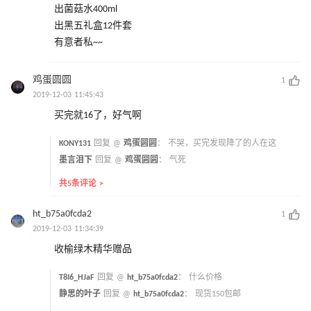
出菌菇水400ml
出黑五礼盒12件套
有意者私~~
鸡蛋圆圆
1
2019-12-03 11:45:43
买完就16了，好气啊
KONY131
回复 @
鸡蛋圆圆
：
不哭，买完发现降了的人在这
墨言泪下
回复 @
鸡蛋圆圆
：
气死
共5条评论 >
ht_b75a0fcda2
1
2019-12-03 11:34:39
收榆绿木精华赠品
T8I6_HJaF
回复 @
ht_b75a0fcda2
：
什么价格
静思的叶子
回复 @
ht_b75a0fcda2
：
现货150包邮