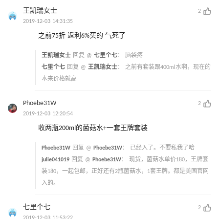
王凯瑞女士
2
2019-12-03 14:31:35
之前75折 返利6%买的 气死了
王凯瑞女士
回复 @
七里个七
：
脑袋疼
七里个七
回复 @
王凯瑞女士
：
之前有套装跟400ml水啊，现在的
本来价格就高
Phoebe31W
2
2019-12-03 12:20:54
收两瓶200ml的菌菇水+一套王牌套装
Phoebe31W
回复 @
Phoebe31W
：
已经入了。不要私我了哈
julie041019
回复 @
Phoebe31W
：
现货，菌菇水单价180，王牌套
装180，一起包邮，正好还有2瓶菌菇水，1套王牌。都是美国官网
入的。
七里个七
2
2019-12-03 11:53:22