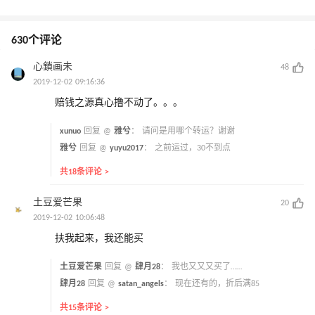
630个评论
心鎖画未
48
2019-12-02 09:16:36
赔钱之源真心撸不动了。。。
xunuo
回复 @
雅兮
：
请问是用哪个转运？谢谢
雅兮
回复 @
yuyu2017
：
之前运过，30不到点
共18条评论 >
土豆爱芒果
20
2019-12-02 10:06:48
扶我起来，我还能买
土豆爱芒果
回复 @
肆月28
：
我也又又又买了……
肆月28
回复 @
satan_angels
：
现在还有的，折后满85
共15条评论 >