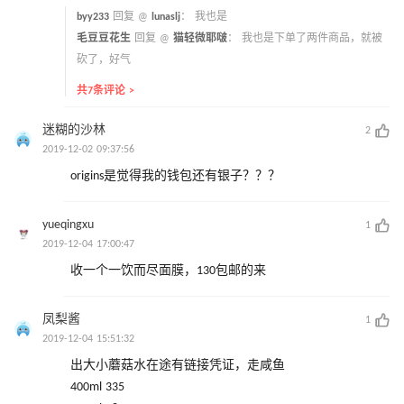
byy233
回复 @
lunaslj
：
我也是
毛豆豆花生
回复 @
猫轻微耶啵
：
我也是下单了两件商品，就被
砍了，好气
共7条评论 >
迷糊的沙林
2
2019-12-02 09:37:56
origins是觉得我的钱包还有银子？？？
yueqingxu
1
2019-12-04 17:00:47
收一个一饮而尽面膜，130包邮的来
凤梨酱
1
2019-12-04 15:51:32
出大小蘑菇水在途有链接凭证，走咸鱼
400ml 335