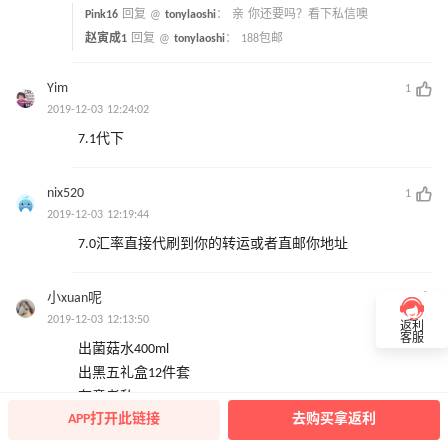
Pink16
回复 @
tonylaoshi
：
亲 你还要吗？看下私信噢
赵寅成1
回复 @
tonylaoshi
：
188包邮
Yim
1
2019-12-03 12:24:02
7.1代下
nix520
1
2019-12-03 12:19:44
7.0汇率直接代刷到你的转运或者直邮你地址
小xuan呢
1
2019-12-03 12:13:50
返利
客服
出菌菇水400ml
出黑五礼盒12件套
有意者私~~
APP打开此链接
去购买拿返利