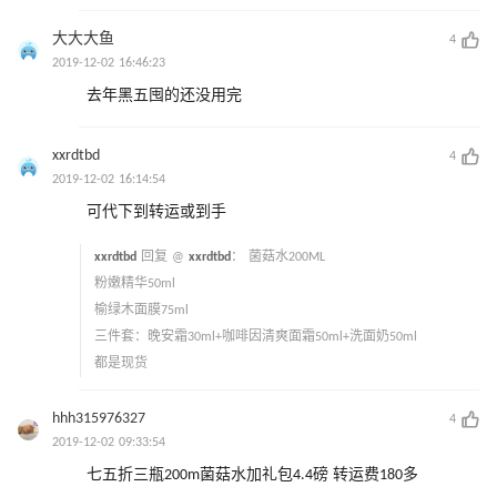
大大大鱼
4
2019-12-02 16:46:23
去年黑五囤的还没用完
xxrdtbd
4
2019-12-02 16:14:54
可代下到转运或到手
xxrdtbd
回复 @
xxrdtbd
：
菌菇水200ML
粉嫩精华50ml
榆绿木面膜75ml
三件套：晚安霜30ml+咖啡因清爽面霜50ml+洗面奶50ml
都是现货
hhh315976327
4
2019-12-02 09:33:54
七五折三瓶200m菌菇水加礼包4.4磅 转运费180多