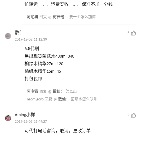
忙转运，，，运费实收。。。保准不加一分钱
阿宅猫
回复 @
何长瑜
：
要一个怎么加你
散仙
3
2019-12-02 11:12:39
6.8代刷
另出现货菌菇水400ml 340
榆绿木精华27ml 120
榆绿木精华15ml 45
打包包邮
阿宅猫
回复 @
散仙
：
怎么出
naomigoro
回复 @
散仙
：
菌菇水怎么联系
Aming小样
2
2019-12-03 16:49:27
可代打电话咨询，取消，更改订单