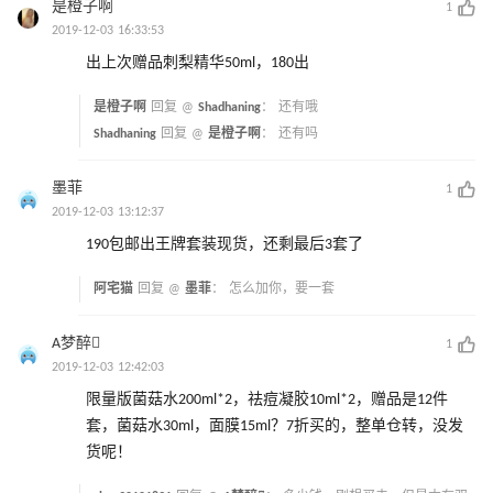
是橙子啊
1
2019-12-03 16:33:53
出上次赠品刺梨精华50ml，180出
是橙子啊
回复 @
Shadhaning
：
还有哦
Shadhaning
回复 @
是橙子啊
：
还有吗
墨菲
1
2019-12-03 13:12:37
190包邮出王牌套装现货，还剩最后3套了
阿宅猫
回复 @
墨菲
：
怎么加你，要一套
A梦醉
1
2019-12-03 12:42:03
限量版菌菇水200ml*2，祛痘凝胶10ml*2，赠品是12件
套，菌菇水30ml，面膜15ml？7折买的，整单仓转，没发
货呢！