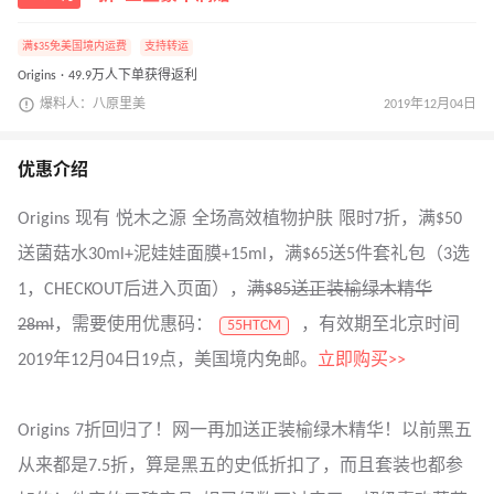
满$35免美国境内运费
支持转运
Origins · 49.9万人下单获得返利
爆料人：八原里美
2019年12月04日
优惠介绍
Origins 现有 悦木之源 全场高效植物护肤 限时7折，满$50
送菌菇水30ml+泥娃娃面膜+15ml，满$65送5件套礼包（3选
1，CHECKOUT后进入页面），
满$85送正装榆绿木精华
28ml
，需要使用优惠码：
，有效期至北京时间
55HTCM
2019年12月04日19点，美国境内免邮。
立即购买>>
Origins 7折回归了！网一再加送正装榆绿木精华！以前黑五
从来都是7.5折，算是黑五的史低折扣了，而且套装也都参