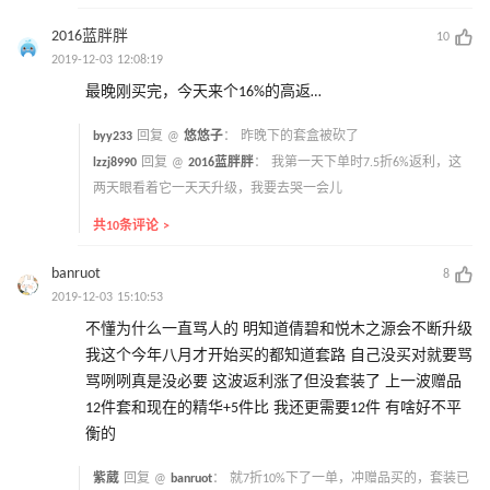
2016蓝胖胖
10
2019-12-03 12:08:19
最晚刚买完，今天来个16%的高返…
byy233
回复 @
悠悠子
：
昨晚下的套盒被砍了
lzzj8990
回复 @
2016蓝胖胖
：
我第一天下单时7.5折6%返利，这
两天眼看着它一天天升级，我要去哭一会儿
共10条评论 >
banruot
8
2019-12-03 15:10:53
不懂为什么一直骂人的 明知道倩碧和悦木之源会不断升级
我这个今年八月才开始买的都知道套路 自己没买对就要骂
骂咧咧真是没必要 这波返利涨了但没套装了 上一波赠品
12件套和现在的精华+5件比 我还更需要12件 有啥好不平
衡的
紫葳
回复 @
banruot
：
就7折10%下了一单，冲赠品买的，套装已