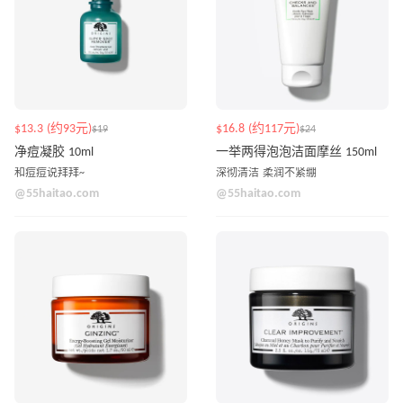
$13.3 (约93元)
$16.8 (约117元)
$19
$24
净痘凝胶 10ml
一举两得泡泡洁面摩丝 150ml
和痘痘说拜拜~
深彻清洁 柔润不紧绷
@55haitao.com
@55haitao.com