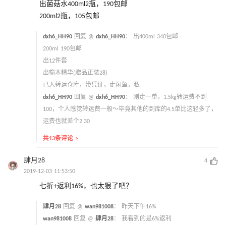
出菌菇水400ml2瓶，190包邮
200ml2瓶，105包邮
dxh6_HH90
回复 @
dxh6_HH90
：
出400ml 340包邮
200ml 190包邮
出12件套
出榆木精华(赠品正装28)
已入转运仓库，带凭证，走闲鱼，私
dxh6_HH90
回复 @
dxh6_HH90
：
刚走一单，1.5kg转运费不到
100，个人感觉转运费一般～毕竟其他的到库的4.5单比这轻多了，
运费也就差个2.30
共13条评论 >
肆月28
4
2019-12-03 11:53:50
七折+返利16%，也太狠了吧？
肆月28
回复 @
wan981008
：
昨天下午16%
wan981008
回复 @
肆月28
：
我看到的是6%返利