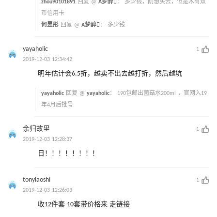
zhou90101891
回复 @
A梦醉
：
多少钱，刚想买去，但是木有双
币信用卡
何昱彤
回复 @
A梦醉
：
多少钱
yayaholic
1
2019-12-03 12:34:42
明年估计会6.5折，越卖不出去越打折，然后越坑
yayaholic
回复 @
yayaholic
：
190包邮出菌菇水200ml ，官网入19
年4月后批号
余归故里
1
2019-12-03 12:28:37
日！！！！！！！！
tonylaoshi
1
2019-12-03 12:26:03
收12件套 10套带价格来 走链接