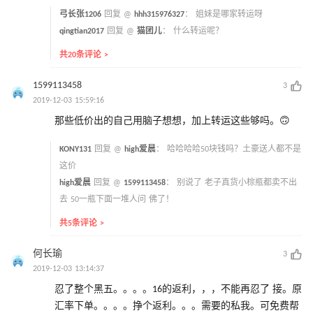
弓长张1206
回复 @
hhh315976327
：
姐妹是哪家转运呀
qingtian2017
回复 @
猫团儿
：
什么转运呢？
共20条评论 >
1599113458
3
2019-12-03 15:59:16
那些低价出的自己用脑子想想，加上转运这些够吗。🙃
KONY131
回复 @
high爱晨
：
哈哈哈哈50块钱吗？土豪送人都不是
这价
high爱晨
回复 @
1599113458
：
别说了 老子真货小棕瓶都卖不出
去 50一瓶下面一堆人问 佛了！
共5条评论 >
何长瑜
3
2019-12-03 13:14:37
忍了整个黑五。。。。16的返利，，，不能再忍了 接。原
汇率下单。。。。挣个返利。。。需要的私我。可免费帮