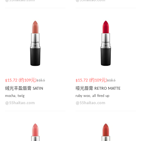
@55haitao.com
@55haitao.com
$15.72 (约109元)
$15.72 (约109元)
$18.5
$18.5
绒光丰盈唇膏 SATIN
哑光唇膏 RETRO MATTE
mocha, twig
ruby woo, all fired up
@55haitao.com
@55haitao.com