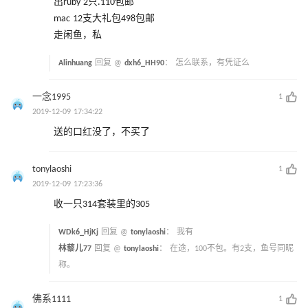
出ruby 2只.110包邮
mac 12支大礼包498包邮
走闲鱼，私
Alinhuang
回复 @
dxh6_HH90
：
怎么联系，有凭证么
一念1995
1
2019-12-09 17:34:22
送的口红没了，不买了
tonylaoshi
1
2019-12-09 17:23:36
收一只314套装里的305
WDk6_HjKj
回复 @
tonylaoshi
：
我有
林藜儿77
回复 @
tonylaoshi
：
在途，100不包。有2支，鱼号同昵
称。
佛系1111
1