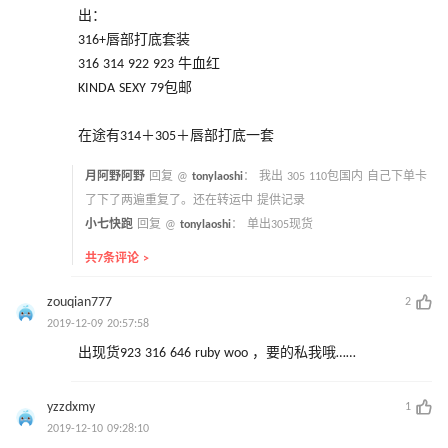
出：
316+唇部打底套装
316 314 922 923 牛血红
KINDA SEXY 79包邮
在途有314＋305＋唇部打底一套
月阿野阿野
回复 @
tonylaoshi
：
我出 305 110包国内 自己下单卡
了下了两遍重复了。还在转运中 提供记录
小七快跑
回复 @
tonylaoshi
：
单出305现货
共7条评论 >
zouqian777
2
2019-12-09 20:57:58
出现货923 316 646 ruby woo ，要的私我哦……
yzzdxmy
1
2019-12-10 09:28:10