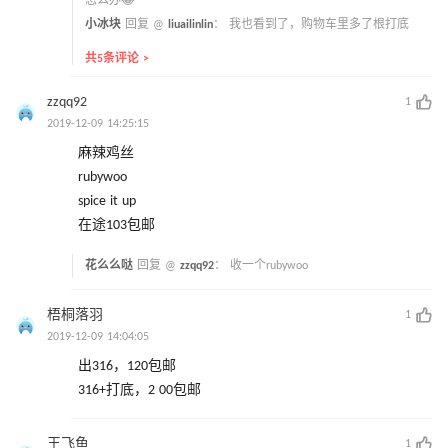
怎么办😂
小冰块
回复 @
liuailinlin
：
我也看到了，购物车里多了根打底
共5条评论 >
zzqq92
1
2019-12-09 14:25:15
麻辣鸡丝
rubywoo
spice it up
在途103包邮
花么么哒
回复 @
zzqq92
：
收一个rubywoo
梧桐落羽
1
2019-12-09 14:04:05
出316，120包邮
316+打底，2 00包邮
王飞鱼
1