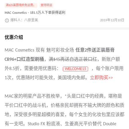
满$25美国境内免运费。
支持转运
MAC Cosmetics · 181.5万人下单获得返利
爆料人：八原里美
2019年12月10日
优惠介绍
MAC Cosmetics 现有 魅可彩妆全场
任意2件送正装唇膏
CB96
+口红造型刷桶
，
满$45再送自选正装口红
，新账户额
外8.5折，需要使用优惠码：
，每个账户限用
WELCOME15
1次，优惠随时可能失效，美国境内免邮。
立即购买>>
MAC家的明星产品不胜枚举，*头是口红中的经典，堪称是
平价口红中的战斗机，价格亲民却拥有不输大牌的颜色和质
地，深受很多明星超模的喜爱，每个女生的化妆包里应该都
有一支吧。Studio FX 粉底液、生姜高光平价替代 Double