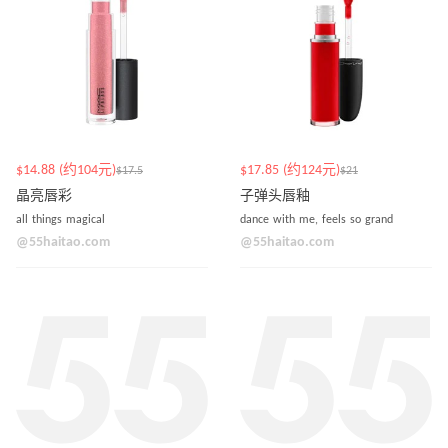
$14.88 (约104元)
$17.85 (约124元)
$17.5
$21
晶亮唇彩
子弹头唇釉
all things magical
dance with me, feels so grand
@55haitao.com
@55haitao.com