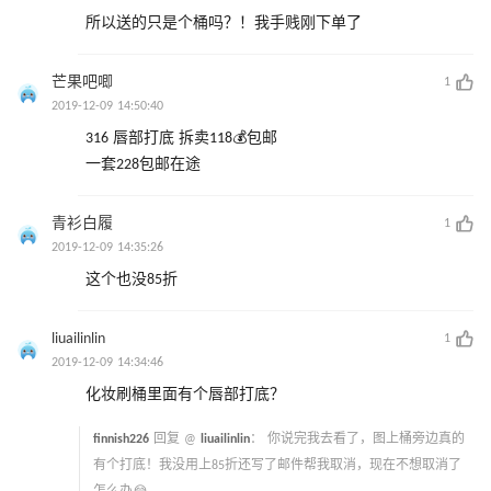
所以送的只是个桶吗？！我手贱刚下单了
芒果吧唧
1
2019-12-09 14:50:40
316 唇部打底 拆卖118💰包邮
一套228包邮在途
青衫白履
1
2019-12-09 14:35:26
这个也没85折
liuailinlin
1
2019-12-09 14:34:46
化妆刷桶里面有个唇部打底？
finnish226
回复 @
liuailinlin
：
你说完我去看了，图上桶旁边真的
有个打底！我没用上85折还写了邮件帮我取消，现在不想取消了