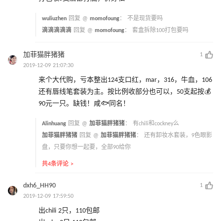
wuliuzhen
回复 @
momofoung
：
不是现货要吗
滴滴滴滴滴
回复 @
momofoung
：
套盒拆除100打包要吗
加菲猫胖猪猪
1
2019-12-09 21:07:30
来个大代购，亏本整出124支口红，mar，316，牛血，106
还有唇线笔套装为主。按比例收部分也可以，50支起按💰
90元一只。缺钱！咸🐟同名！
Alinhuang
回复 @
加菲猫胖猪猪
：
有chili和cockney么
加菲猫胖猪猪
回复 @
加菲猫胖猪猪
：
还有卸妆水套装，9色眼影
盘，只要你想一起要，全部90给你
共4条评论 >
dxh6_HH90
1
2019-12-09 17:59:50
出chili 2只，110包邮