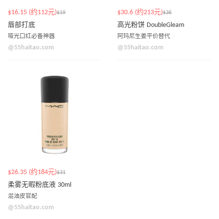
$16.15 (约112元)
$30.6 (约213元)
$19
$36
唇部打底
高光粉饼 DoubleGleam
哑光口红必备神器
阿玛尼生姜平价替代
@55haitao.com
@55haitao.com
$26.35 (约184元)
$31
柔雾无暇粉底液 30ml
混油皮官配
@55haitao.com