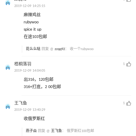
2019-12-09 14:25:15
麻辣鸡丝
rubywoo
spice it up
在途103包邮
花么么哒
回复 @
zzqq92
：
收一个rubywoo
梧桐落羽
1
2019-12-09 14:04:05
出316，120包邮
316+打底，2 00包邮
王飞鱼
1
2019-12-09 13:40:29
收俄罗斯红
燕子焱
回复 @
王飞鱼
：
俄罗斯红100包邮