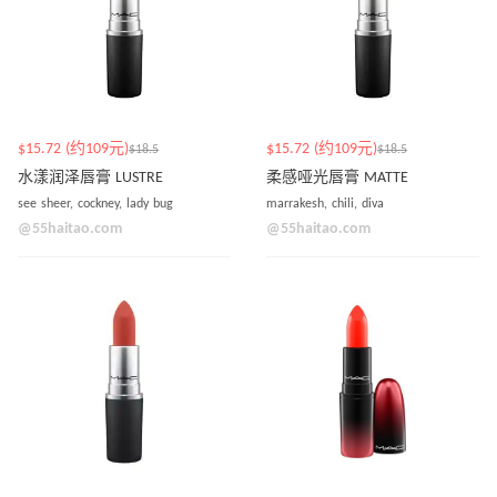
$15.72 (约109元)
$15.72 (约109元)
$18.5
$18.5
水漾润泽唇膏 LUSTRE
柔感哑光唇膏 MATTE
see sheer, cockney, lady bug
marrakesh, chili, diva
@55haitao.com
@55haitao.com