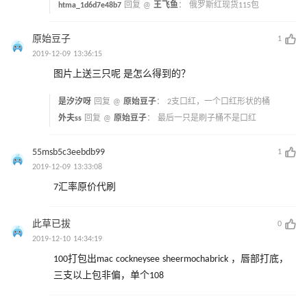
htma_1d6d7e48b7
回复 @
王飞鱼
：
俄罗斯红现货115包
原始豆子
1
2019-12-09 13:36:15
图片上送三只呢 是怎么得到的？
是汐汐呀
回复 @
原始豆子
：
2支口红，一个口红形状的桶
外夫ss
回复 @
原始豆子
：
最后一只是刷子桶不是口红
55msb5c3eebdb99
1
2019-12-09 13:33:08
7汇率原价代刷
此草已拔
0
2019-12-10 14:34:19
100打包出mac cockneysee sheermochabrick ，唇部打底，
三支以上包非偏，单个108