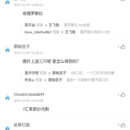
2019-12-09 13:40:29
收俄罗斯红
燕子焱
回复 @
王飞鱼
：
俄罗斯红100包邮
htma_1d6d7e48b7
回复 @
王飞鱼
：
俄罗斯红现货115包
原始豆子
1
2019-12-09 13:36:15
图片上送三只呢 是怎么得到的？
是汐汐呀
回复 @
原始豆子
：
2支口红，一个口红形状的桶
外夫ss
回复 @
原始豆子
：
最后一只是刷子桶不是口红
55msb5c3eebdb99
1
2019-12-09 13:33:08
7汇率原价代刷
此草已拔
0