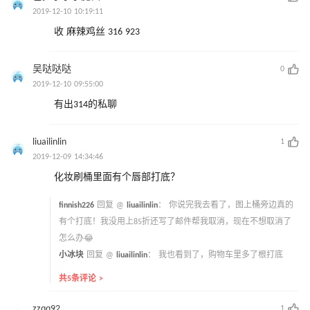
2019-12-10 10:19:11
收 麻辣鸡丝 316 923
吴哒哒哒
0
2019-12-10 09:55:00
有出314的私聊
liuailinlin
1
2019-12-09 14:34:46
化妆刷桶里面有个唇部打底？
finnish226
回复 @
liuailinlin
：
你说完我去看了，图上桶旁边真的
有个打底！我没用上85折还写了邮件帮我取消，现在不想取消了
怎么办😂
小冰块
回复 @
liuailinlin
：
我也看到了，购物车里多了根打底
共5条评论 >
zzqq92
1