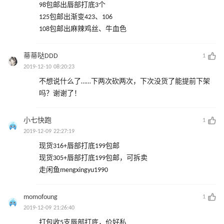
98包邮出唇部打底3个
125包邮出渐变423、106
108包邮出麻辣鸡丝、牛血色
蒂蒂哒DDD
1
2019-12-10 08:20:23
不想说什么了……下两次砍两次，下次没货了能提前下架
吗？谢谢了！
小七快跑
1
2019-12-09 22:27:19
现货316+唇部打底199包邮
现货305+唇部打底199包邮，可拆卖
走闲鱼mengxingyu1990
momofoung
1
2019-12-09 21:26:40
打包收5支唇部打底，价好私