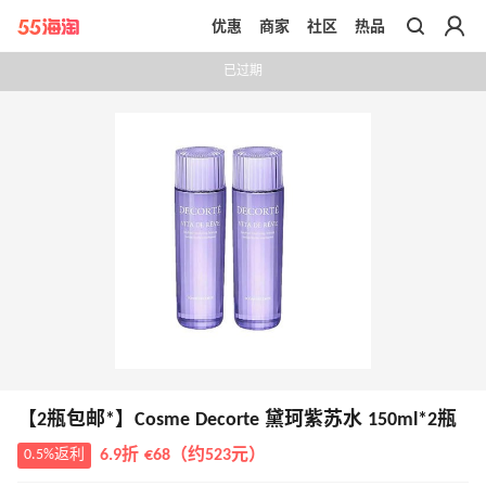
优惠
商家
社区
热品
带你去官网买正品
已过期
【2瓶包邮*】Cosme Decorte 黛珂紫苏水 150ml*2瓶
0.5%返利
6.9折 €68（约523元）