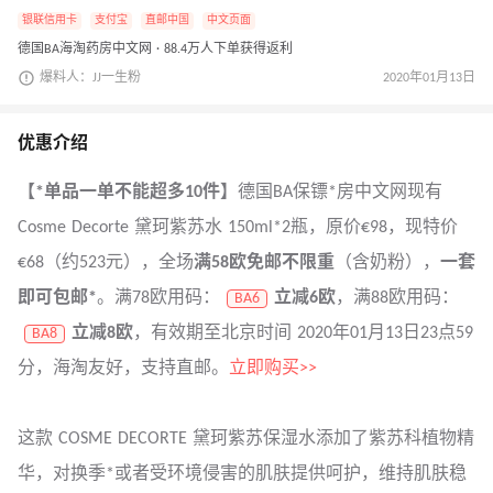
银联信用卡
支付宝
直邮中国
中文页面
德国BA海淘药房中文网 · 88.4万人下单获得返利
爆料人：JJ一生粉
2020年01月13日
优惠介绍
【*单品一单不能超多10件】
德国BA保镖*房中文网现有
Cosme Decorte 黛珂紫苏水 150ml*2瓶，原价€98，现特价
€68（约523元），全场
满58欧免邮不限重
（含奶粉），
一套
即可包邮*
。满78欧用码：
立减6欧
，满88欧用码：
BA6
立减8欧
，有效期至北京时间 2020年01月13日23点59
BA8
分，海淘友好，支持直邮。
立即购买>>
这款 COSME DECORTE 黛珂紫苏保湿水添加了紫苏科植物精
华，对换季*或者受环境侵害的肌肤提供呵护，维持肌肤稳