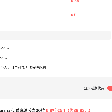
0.5%
0%
得返利。
无返利。
功与否，订单可能无法获得返利。
显示过期优惠
lherz 双心 蓖麻油胶囊30粒
6.8折 €5.1（约39.82元）