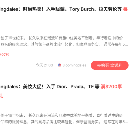
3
05日
08月05日
mingdales：时尚热卖！入手珑骧、Tory Burch、拉夫劳伦等
每
五海淘攻略】Bobbi
吃到了干煸炒面，好吃
wn黑五2026海淘折扣
创于19世纪末， 长久以来在潮流和典雅中优美地平衡着，奉行着适中的价
！
1
05日
08月05日
品味的服务理念，其气氛与品牌比较年轻化，但摩登而务实。 通常在每年5月
鲁明戴尔百货店都有大减价活动。
分26秒
今天 21:00
Bloomingdales
去购买 拿返利
mingdales：美妆大促！入手 Dior、Prada、TF 等
满$200享
礼
创于19世纪末， 长久以来在潮流和典雅中优美地平衡着，奉行着适中的价
品味的服务理念，其气氛与品牌比较年轻化，但摩登而务实。 通常在每年5月
鲁明戴尔百货店都有大减价活动。