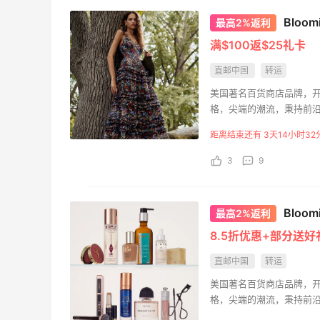
3
08月06日
08月
Bloo
最高2%返利
满$100返$25礼卡
户外运动防-晒｜蜜丝婷开
【黑
直邮中国
转运
挂摇摇乐实测🏃
Bro
美国著名百货商店品牌，开
预测
2
08月06日
08月
格，尖端的潮流，秉持前沿
至7月，11月至1月，布
距离结束还有 3天14小时32
3
9
Bloo
最高2%返利
8.5折优惠+部分送好
直邮中国
转运
美国著名百货商店品牌，开
格，尖端的潮流，秉持前沿
至7月，11月至1月，布