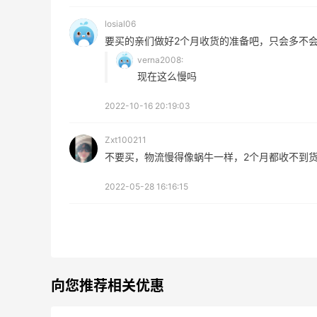
最高3%返利
6%
losial06
510人获得返利
85人
要买的亲们做好2个月收货的准备吧，只会多不
verna2008:
现在这么慢吗
2022-10-16 20:19:03
开奖｜社区7月常规主题活
Eve
动名单公布
的“爱
Zxt100211
不要买，物流慢得像蜗牛一样，2个月都收不到
1
08月06日
08月
2022-05-28 16:16:15
Bobbi Brown美网2026黑
FW
五海淘活动什么时候开始？
品折
1
08月06日
08月
向您推荐相关优惠
碳水快乐｜童年回忆李先生
FW
牛肉面🍜
活动