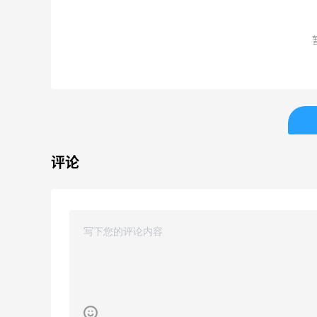
adidas HK：精选正价产品
San
天3小时
15小时
促销！入球衣、金属银跆拳
式美
道鞋等
2件8折 叠加满HK$1800-100
低至2
adidas HK
San
Eraldo：折扣区服饰鞋包清
【55
0天3小时
4天3小时
仓 选购巴黎世家、
上新热
Toteme、西太后等
LOE
低至5折
享9
Eraldo
Bas
评论
Diesel Europe：折扣区上新
Bloo
天3小时
3天15小时
热卖！入手包袋、服饰、鞋
卖！入
履等
Bur
低至5折
每满$
Diesel Europe
Blo
Maje US：限时闪促！入手
iHe
5小时
4天3小时
明星同款服饰
购日
肤洗
精选低至2折
无门槛
Maje US
iHe