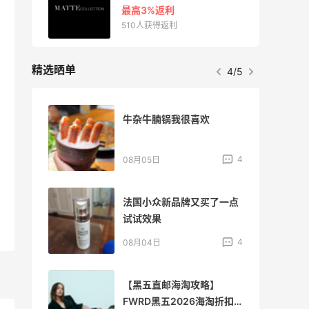
最高3%返利
510人获得返利
精选晒单
4/5
好
牛杂牛腩锅我很喜欢
3
4
08月05日
个网
法国小众新品牌又买了一点
试试效果
3
4
08月04日
55
【黑五直邮海淘攻略】
FWRD黑五2026海淘折扣