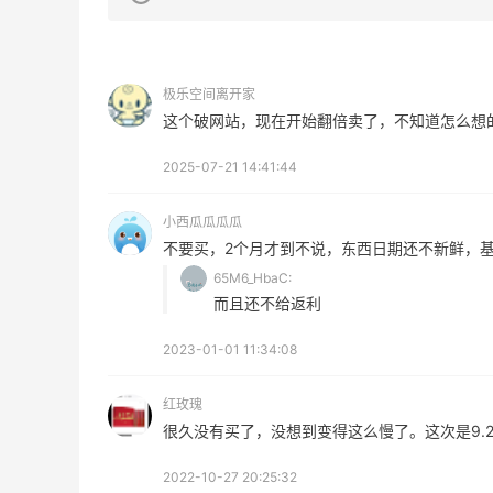
极乐空间离开家
这个破网站，现在开始翻倍卖了，不知道怎么想
Mac Duggal
E
2025-07-21 14:41:44
最高2%返利
4%
6008人成功下单
62人
小西瓜瓜瓜瓜
不要买，2个月才到不说，东西日期还不新鲜，
Biōkreativ
B
65M6_HbaC:
30%返利
4%
而且还不给返利
53人获得返利
42人
2023-01-01 11:34:08
Eileen Fisher
T
最高2%返利
最高1
红玫瑰
5133人获得返利
282
很久没有买了，没想到变得这么慢了。这次是9.2
2022-10-27 20:25:32
Matte Collection
R