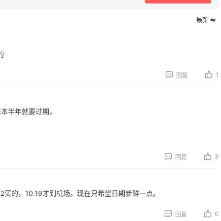
最新
的
RGO Baby
1
回复
返利
最高70%返利
获得返利
185人获得返利
基本半年就要过期。
elly Bandit
COUTR
返利
6%返利
获得返利
227人获得返利
3
回复
IMEBEAM (US)
0%返利
人获得返利
2买的，10.19才到机场。现在只希望日期新鲜一点。
0
回复
FM Denim