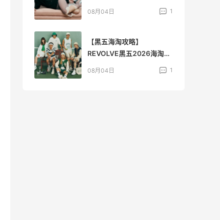
预测！
4
1
08月04日
诶
【黑五海淘攻略】
REVOLVE黑五2026海淘折
扣预测！
4
1
08月04日