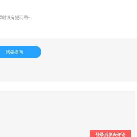
dro us：限时闪促！法
Bloomingdales：美妆大
3天15小时
暂时没有提问哟~
衣精选
促！入手 Dior、Prada、
等
折 千鸟格连衣裙$95
dro us
Bloomingdales
专享】Base Blu：时尚
LN-CC：限时大促！入手
5天3小时
我要提问
卖 关注 PRADA、
Ganni、Acne、西太后等
WE、加拿大鹅等
折优惠
低至4折+额外8折
e Blu
LN-CC
mingdales：时尚热
Antonioli：时尚上新热卖
8天3小时
手珑骧、Tory
注 ACNE STUDIOS、
ch、拉夫劳伦等
GUCCI 等
100返$25礼卡
新客首单享8折
omingdales
Antonioli
rb ：88全球好物节！选
Sephora：8月美妆满赠
1个月2天
常保健、健身补剂、护
扣详情汇总更新
护等
7.5折
每档
登录后发表评论
rb
Sephora