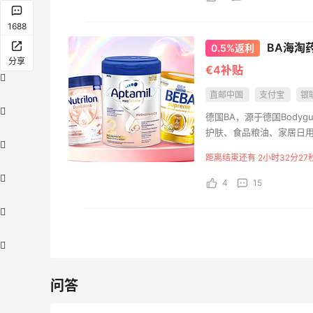
1688
BA海淘
0.5%返利
分享
€4补贴
直邮中国
支付宝
银
德国BA，源于德国Bodyg
护肤、食品粮油、家居日
距离结束还有 2小时32分26
4
15
问答