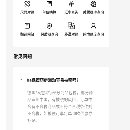
尺码对照
单位换算
汇率查询
关税税率查询
翻译网站
保质期查询
外语对照
跨境额度查询
常见问题
ba保镖药房海淘容易被税吗？
德国BA是实行部分商品包税，部分商
品直邮中国，有被税的风险，订单中
含有不含税商品或不符合含税条件则
不含税，如被税可享每单15欧优惠券
补贴。