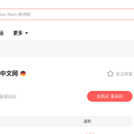
运
更多
房中文网
关注商家
去购买 拿返利
万人获得返利
返利