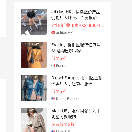
adidas HK：精选正价产品
4天3小时
TF
促销！入球衣、金属银跆拳
道鞋等
满$200享8.5折优惠+部分送好礼
2件8折 叠加满HK$1800-100
adidas HK
Eraldo：折扣区服饰鞋包清
10天3小时
仓 选购巴黎世家、
Toteme、西太后等
低至5折
Eraldo
 关
Diesel Europe：折扣区上新
3天3小时
热卖！入手包袋、服饰、鞋
履等
低至5折
Diesel Europe
及折
Maje US：限时闪促！入手
15小时
明星同款服饰
门槛、折扣码及赠品一览
精选低至2折
Maje US