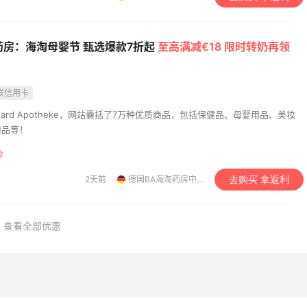
药房：海淘母婴节 甄选爆款7折起
至高满减€18 限时转奶再领
联信用卡
uard Apotheke，网站囊括了7万种优质商品，包括保健品、母婴用品、美妆
用品等！
秒
2天前
德国BA海淘药房中文网
去购买 拿返利
查看全部优惠