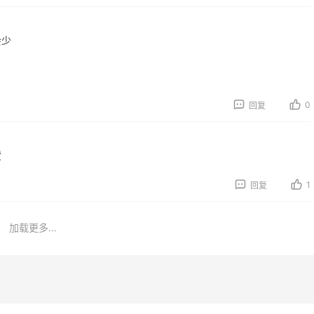
返利
获得返利
会少
0
回复
lom卸妆膏--卸妆膏中
柏瑞美黑瓶和白瓶哪个
马仕”
用？混油皮选了黑瓶
货
4
05日
08月05日
1
回复
RD黑五2026海淘奢侈
兰蔻粉金管新色212哪
扣力度大吗？
站可以海淘？在线等！
加载更多...
3
05日
08月05日
RD美网2026黑五海淘
淘宝买柏瑞美定妆喷雾跳
什么时候开始？
海淘！返利2.91元