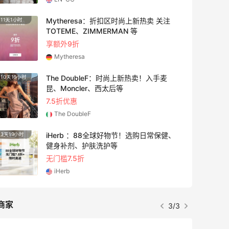
打开：需要科学上网，具体问度娘（社区
搜索“海淘小工具”看我是小菌菇的分享）
Mytheresa：折扣区时尚上新热卖 关注
11天1小时
4天13
▶️2.支付：匡威不支持国卡，需要注册
TOTEME、ZIMMERMAN 等
paypal支付[>>>paypal注册教程]
享额外9折
(https://m.55haitao.com/show/9273
Mytheresa
0) ▶️3.转运：[>>>21家海淘鞋子转运汇
The DoubleF：时尚上新热卖！入手麦
10天16小时
2天19
总：附各家限制说明！]
昆、Moncler、西太后等
(https://m.55haitao.com/show/9848
7.5折优惠
0) 海淘鞋子英国转运比如：转运四方、鹏
The DoubleF
华 海淘鞋子美国转运比如：中环、傲天、
可乐送等 ▶️4.账号：用Gmail或者
iHerb ：88全球好物节！选购日常保健、
3天19小时
7小时
Outlook邮箱注册匡威官网降低砍单率
健身补剂、护肤洗护等
[>>>手把手教你注册Gmail邮箱]
无门槛7.5折
(https://m.55haitao.com/show/9564
iHerb
9) . ✅Converse匡威海淘下单Tips： 1.一
次下单建议2双，首单尽量买冷门，可以
降低砍单风险； 2.账单地址用真实地址
商家
3/3
(办信用卡时留给银行的地址)； 3.匡威砍
单不会邮件通知，只能自己看账单明细，