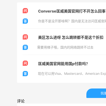
问
Converse匡威美国官网打不开怎么回
开奖｜社区7月常规主题活动名单公布
答
你是不是没开那啥啊？国内是无法访问匡威官
1
1
08月06日
问
美区怎么进呀 怎么跳转都不是这个折扣
Bobbi Brown美网2026黑五海淘活动什
答
需要用梯子哦，国内的网络跳转不过去
么时候开始？
3
1
08月06日
问
匡威美国官网能用国p付款吗？
碳水快乐｜童年回忆李先生牛肉面🍜
答
现在可以用Visa、Mastercard、American 
3
3
08月06日
我
户外运动防-晒｜蜜丝婷开挂摇摇乐实测
评论
🏃