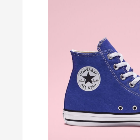
、
adidas HK：精选正价产品促销！入球
3天19小时
衣、金属银跆拳道鞋等
2件8折 叠加满HK$1800-100
adidas HK