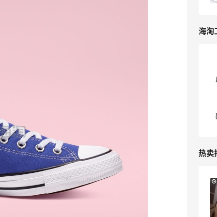
还是不知道怎么海淘匡威？今天汇总一篇
Converse匡威海淘攻略大全，从注册到
支付，到下单，到转运，到常见问题解答
海淘
等匡威海淘攻略大全全部帮你搞定。 海淘
匡威不仅价格优势打而且品质可信度也
高，三大经典款：Chuck Taylor All
Star、Jack Purcell、Cons一直深受热
捧，在Converse匡威美国官网和英国官
网可以海淘。 . ✅Converse匡威海淘教
程： ▶️Converse匡威英国官网海淘教程
[>>>查看攻略]
(https://m.55haitao.com/show/10031
1/) ▶️Converse匡威美国官网海淘教程
热卖
[>>>查看攻略]
(https://m.55haitao.com/show/9333
2) ▶️[6家海淘匡威网站汇总>>>点击查
7小时
Sandro us：限时闪促！法式美衣精选
看]
(https://m.55haitao.com/show/9770
低至2折 千鸟格连衣裙$95
4) . ✅Converse匡威海淘准备工作： ▶️1.
Sandro us