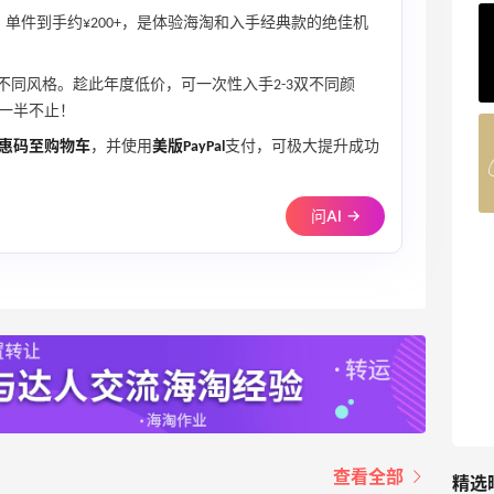
或者到转运后拍照看几双； 4.可能买到残
，单件到手约¥200+，是体验海淘和入手经典款的绝佳机
ERGO Baby
次品，所以拍照很重要[>>>收到瑕疵鞋如
4%返利
何解决]
62人获得返利
可搭配不同风格。趁此年度低价，可一次性入手2-3双不同颜
(https://m.55haitao.com/show/8864
一半不止！
8) ✅Converse匡威一般什么时候打折，
Belly Bandit
惠码至购物车
，并使用
美版PayPal
支付，可极大提升成功
什么折扣值得入手？ 匡威经常5折，或者
4%返利
**款式25美金，海淘到手的价格非常有优
42人获得返利
势，有的款式不到200即可入手。
问AI →
✅Converse匡威海淘常见问题解答： ❓匡
TIMEBEAM (US)
威鞋子尺码怎么选？ ✔[Converse匡威帆
最高10%返利
布鞋尺码对照表]
282人获得返利
(https://m.55haitao.com/show/1003
04/) ❓想海淘匡威看不懂英文怎么办?
RFM Denim
✔[电脑网页如何翻译为中文]
6%返利
(https://m.55haitao.com/show/1009
85人获得返利
92/) ✔[手机如何翻译英文为中文]
(https://m.55haitao.com/show/1009
94) ❓匡威官网海淘被砍单怎么办? ✔[匡
查看全部
精选