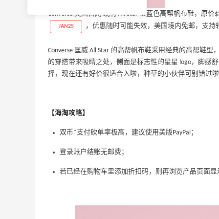
Converse 美国官网 现有 All Star 宝蓝色高帮帆布鞋
，优惠随时可能失效，美国境内免邮，支持
JAN25
Converse 匡威 All Star 的高帮帆布鞋采用经
的穿搭带来吸睛之处，侧面是标志性的星星 logo，脚
择，现在还有好价很适合入啦，种草的小伙伴可别错过啦
【海淘攻略】
双币*支付砍单率极高，建议使用美版PayPal；
登录账户结账无邮费；
若已经在购物车里添加折扣码，则再浏览产品页面显