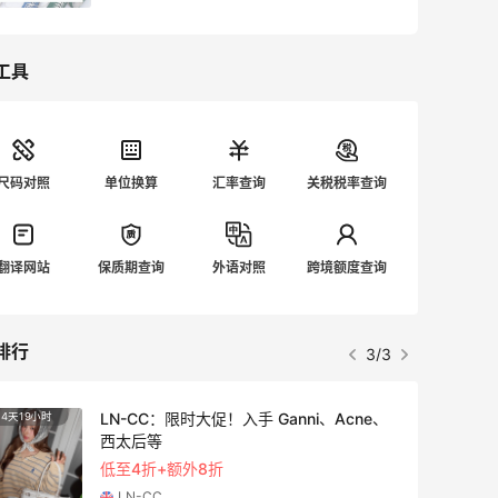
还是不知道怎么海淘匡威？今天汇总一篇
Converse匡威海淘攻略大全，从注册到
支付，到下单，到转运，到常见问题解答
工具
等匡威海淘攻略大全全部帮你搞定。 海淘
匡威不仅价格优势打而且品质可信度也
高，三大经典款：Chuck Taylor All
Star、Jack Purcell、Cons一直深受热
尺码对照
单位换算
汇率查询
关税税率查询
捧，在Converse匡威美国官网和英国官
网可以海淘。 . ✅Converse匡威海淘教
程： ▶️Converse匡威英国官网海淘教程
翻译网站
保质期查询
外语对照
跨境额度查询
[>>>查看攻略]
(https://m.55haitao.com/show/10031
1/) ▶️Converse匡威美国官网海淘教程
排行
[>>>查看攻略]
3/3
(https://m.55haitao.com/show/9333
2) ▶️[6家海淘匡威网站汇总>>>点击查
LN-CC：限时大促！入手 Ganni、Acne、
4天19小时
3天19
看]
西太后等
(https://m.55haitao.com/show/9770
低至4折+额外8折
4) . ✅Converse匡威海淘准备工作： ▶️1.
LN-CC