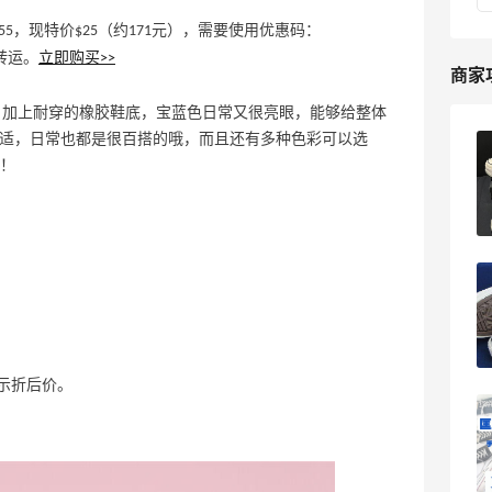
，原价$55，现特价$25（约171元），需要使用优惠码：
转运。
立即购买>>
商家
典的高帮鞋型，加上耐穿的橡胶鞋底，宝蓝色日常又很亮眼，能够给整体
感舒适，日常也都是很百搭的哦，而且还有多种色彩可以选
剁手记！converse 匡威美国官网海淘也
！
没有很难
22
宇宇的小世界
2021最新版匡威converse美国官网海淘
攻略，converse匡威美国官网海淘教程
8
我爱写攻略
示折后价。
2020史上最全匡威Converse官网海淘攻
略大全，Converse匡威官网海淘教程 很
多集美因为匡威认识海淘，做了很多功课
16
可可西米