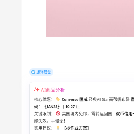
【55专享】Bobbi Brown 美网：美妆礼
4天13小时
遇！满$150立省$50
满赠正装橘子眼霜+精华唇蜜等好礼
Bobbi Brown
Diesel Europe：折扣区上新热卖！入手包
2天19小时
袋、服饰、鞋履等
低至5折
Diesel Europe
服饰鞋包
7小时
Maje US：限时闪促！入手明星同款服饰
AI商品分析
精选低至2折
Maje US
核心优惠：
Converse 匡威
经典All Star高帮帆布鞋
直
码：
《JAN25》
|
10.27
止
关键限制：
美国境内免邮，需转运回国 |
双币信用
能失效，手慢无！
实用建议：
【抄作业方案】