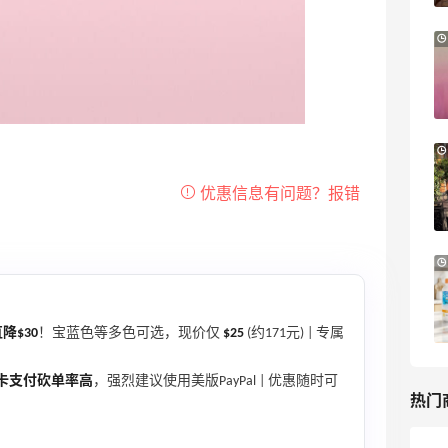
打开：需要科学上网，具体问度娘（社区
搜索“海淘小工具”看我是小菌菇的分享）
【55专享】Base Blu：时尚上新热卖 关注
3天19小时
▶️2.支付：匡威不支持国卡，需要注册
PRADA、LOEWE、加拿大鹅等
paypal支付[>>>paypal注册教程]
享9折优惠
(https://m.55haitao.com/show/9273
Base Blu
0) ▶️3.转运：[>>>21家海淘鞋子转运汇
Bloomingdales：时尚热卖！入手珑骧、
3天7小时
总：附各家限制说明！]
Tory Burch、拉夫劳伦等
(https://m.55haitao.com/show/9848
每满$100返$25礼卡
0) 海淘鞋子英国转运比如：转运四方、鹏
Bloomingdales
华 海淘鞋子美国转运比如：中环、傲天、
可乐送等 ▶️4.账号：用Gmail或者
Bloomingdales：美妆大促！入手 Dior、
3天7小时
Outlook邮箱注册匡威官网降低砍单率
Prada、TF 等
[>>>手把手教你注册Gmail邮箱]
满$200享8.5折优惠+部分送好礼
(https://m.55haitao.com/show/9564
降$30
！宝蓝色等多色可选，现价仅
$25
(约171元) | 专属
Bloomingdales
9) . ✅Converse匡威海淘下单Tips： 1.一
次下单建议2双，首单尽量买冷门，可以
卡支付砍单率高
，强烈建议使用美版PayPal | 优惠随时可
降低砍单风险； 2.账单地址用真实地址
热门
(办信用卡时留给银行的地址)； 3.匡威砍
单不会邮件通知，只能自己看账单明细，