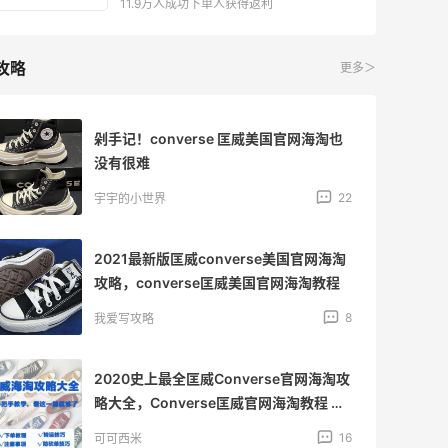
11.9万人成功下单人获得返利
攻略
更多＞
剁手记！converse 匡威美国官网海淘也
没有很难
22
宇宇的小世界
2021最新版匡威converse美国官网海淘
攻略，converse匡威美国官网海淘教程
8
我爱写攻略
2020史上最全匡威Converse官网海淘攻
略大全，Converse匡威官网海淘教程 很
多集美因为匡威认识海淘，做了很多功课
16
可可西米