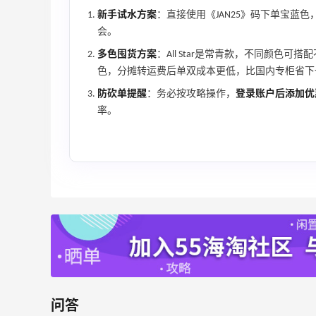
新手试水方案
：直接使用《JAN25》码下单宝蓝色
Mac Duggal
会。
最高2%返利
6012人成功下单
多色囤货方案
：All Star是常青款，不同颜色
色，分摊转运费后单双成本更低，比国内专柜省下
Biōkreativ
防砍单提醒
：务必按攻略操作，
登录账户后添加优
30%返利
率。
54人获得返利
Eileen Fisher
最高2%返利
5134人获得返利
Matte Collection
最高3%返利
510人获得返利
问答