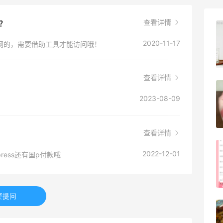
威官网防砍单技巧]
(https://m.55haitao.com/show/9868
查看详情
事？
8) ❓匡威官网用什么信用卡能过？ ✔不要
Evelom卸妆膏--卸妆膏中的“爱马仕”
用信用卡，直接用paypal[>>>paypal注
2020-11-17
网的，需要借助工具才能访问哦！
册教程]
4
08月05日
(https://m.55haitao.com/show/9273
0) ❓匡威哪些款式值得买？ ✔[5姐深扒匡
查看详情
威经典为什么那么火]
FWRD黑五2026海淘奢侈品折扣力度大
(https://m.55haitao.com/deals/4863
2023-08-09
吗？
25.html) ❓除了官网还有哪些网站可以海
3
08月05日
淘匡威？ [10家海淘匡威网站汇总]
查看详情
(https://m.55haitao.com/show/10155
4)
FWRD美网2026黑五海淘活动什么时候
2022-12-01
Express还有国p付款哦
开始？
3
08月05日
要提问
【黑五海淘攻略】Bobbi Brown黑五
2026海淘折扣预测！