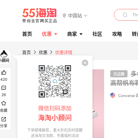
中国站
首页
优惠
商家
社区
攻略
转
首页
优惠
优惠详情
多
已过期
420
高帮帆布
26
微信扫码添加
收藏
海淘小顾问
分享
下单疑难解答，重大折扣及时提醒
进海淘交流群，专属福利活动