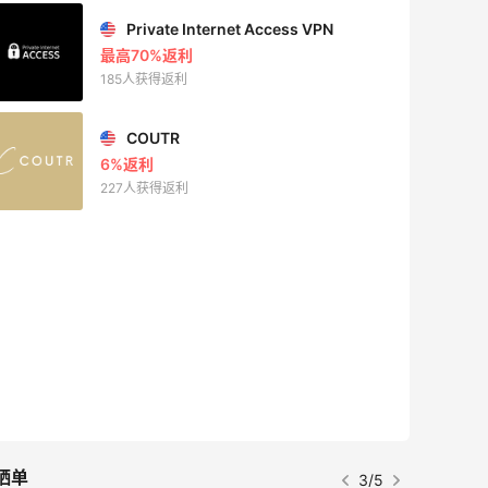
或者到转运后拍照看几双； 4.可能买到残
Private Internet Access VPN
次品，所以拍照很重要[>>>收到瑕疵鞋如
最高70%返利
何解决]
185人获得返利
(https://m.55haitao.com/show/8864
8) ✅Converse匡威一般什么时候打折，
COUTR
什么折扣值得入手？ 匡威经常5折，或者
6%返利
**款式25美金，海淘到手的价格非常有优
227人获得返利
势，有的款式不到200即可入手。
✅Converse匡威海淘常见问题解答： ❓匡
威鞋子尺码怎么选？ ✔[Converse匡威帆
布鞋尺码对照表]
(https://m.55haitao.com/show/1003
04/) ❓想海淘匡威看不懂英文怎么办?
✔[电脑网页如何翻译为中文]
(https://m.55haitao.com/show/1009
92/) ✔[手机如何翻译英文为中文]
(https://m.55haitao.com/show/1009
94) ❓匡威官网海淘被砍单怎么办? ✔[匡
晒单
3/5