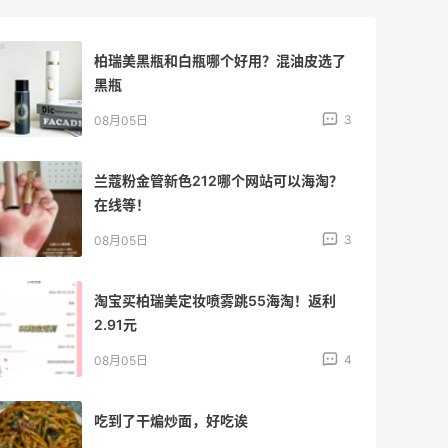
威官网防砍单技巧]
(https://m.55haitao.com/show/9868
8) ❓匡威官网用什么信用卡能过？ ✔不要
柏瑞美黑瓶和白瓶哪个好用？混油皮选了
用信用卡，直接用paypal[>>>paypal注
黑瓶
册教程]
3
08月05日
(https://m.55haitao.com/show/9273
0) ❓匡威哪些款式值得买？ ✔[5姐深扒匡
威经典为什么那么火]
兰蔻粉金管新色212哪个网站可以海淘？
(https://m.55haitao.com/deals/4863
在线等！
25.html) ❓除了官网还有哪些网站可以海
3
08月05日
淘匡威？ [10家海淘匡威网站汇总]
(https://m.55haitao.com/show/10155
4)
淘宝买柏瑞美定妆喷雾跳55海淘！返利
2.91元
4
08月05日
吃到了干煸炒面，好吃诶