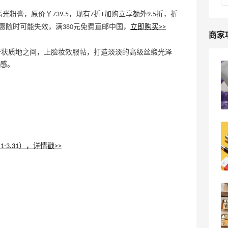
卡 粉色金箔高光粉膏，原价￥739.5，现有7折+加购立享额外9.5折，折
惠随时可能失效，满380元免费直邮中国，
立即购买>>
商家
于粉状和膏状质地之间，上脸妆效服帖，打造淡淡的高级丝缎光泽
感。
Lookfantastic中文网海淘攻略，2024年
Lookfantastic官网最新海淘教程
4
我爱写攻略
Lookfantastic中文网2024黑五海淘下单
攻略！Lookfantastic中文网黑五折扣预
1-3.31），详情戳>>
测
3
浪里一条鱼
LF英国/美国/中文站海淘关税攻略，中文
站阳关清关，英文站有税补
48
kingbo花