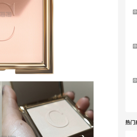
Antonioli：时尚上新热卖 关注 ACNE
8天4小时
STUDIOS、GUCCI 等
新客首单享8折
Antonioli
iHerb ：88全球好物节！选购日常保健、
4天4小时
健身补剂、护肤洗护等
无门槛7.5折
iHerb
Sephora：8月美妆满赠及折扣详情汇总更
1个月2天
新
每档门槛、折扣码及赠品一览
Sephora
热门