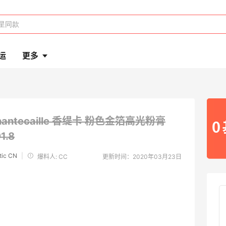
运
更多
hantecaille 香缇卡 粉色金箔高光粉膏
1.8
tic CN
|
爆料人: CC
更新时间：2020年03月23日