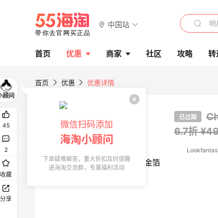
中国站
首页
优惠
商家
社区
攻略
转
首页
优惠
优惠详情
C
已过期
微信扫码添加
45
6.7折 ¥49
海淘小顾问
2
Lookfantas
下单疑难解答，重大折扣及时提醒
进海淘交流群，专属福利活动
收藏
分享