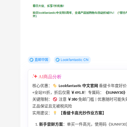
Evelom卸妆膏--卸妆膏中的“爱马仕”
1
4
08月05日
FWRD黑五2026海淘奢侈品折扣力度大
吗？
直邮中国
Lookfantastic CN
1
3
08月05日
AI商品分析
FWRD美网2026黑五海淘活动什么时候
核心优惠：
Lookfantastic 中文官网
香缇卡年度好价
开始？
+全站95折，折后仅需
￥491.8
！专属码：
《SUNNY30
关键限制：
注意
￥380
免邮门槛 | 优惠随时可能
3
3
08月05日
正品保证且无被税风险
实用建议：
【香缇卡高光抄作业方案】
【黑五海淘攻略】Bobbi Brown黑五
新手尝鲜方案
：单买一件高光，使用码《SUNNY3
2026海淘折扣预测！