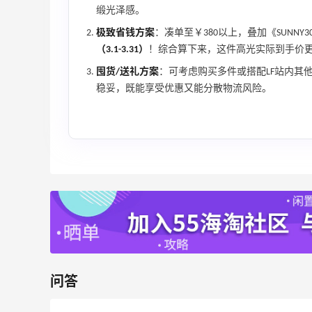
缎光泽感。
2
1
08月05日
极致省钱方案
：凑单至￥380以上，叠加《SUNN
（3.1-3.31）
！综合算下来，这件高光实际到手价
囤货/送礼方案
：可考虑购买多件或搭配LF站内其他7
稳妥，既能享受优惠又能分散物流风险。
问答