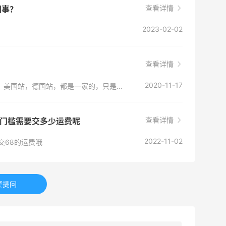
查看详情
回事？
2023-02-02
查看详情
2020-11-17
这个你不用担心，他家不知英国站，有中国站，美国站，德国站，都是一家的，只是不同站点，不要因为是中文就怕是假的，人家是担心中国人海淘不方便看外文，特地设立中国站，放心买吧！
查看详情
直邮的门槛需要交多少运费呢
2022-11-02
交68的运费哦
要提问