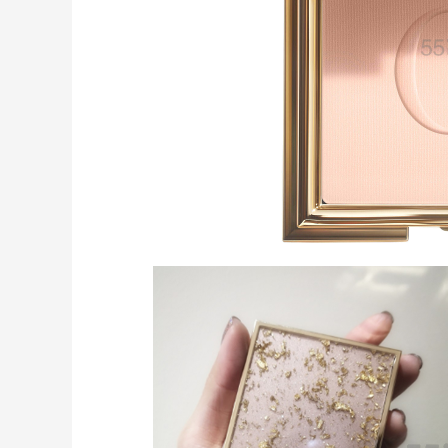
【55专享】Base Blu：时尚上新热卖 关注
4天4小时
PRADA、LOEWE、加拿大鹅等
享9折优惠
Base Blu
包
Bloomingdales：时尚热卖！入手珑骧、
3天16小时
Tory Burch、拉夫劳伦等
每满$100返$25礼卡
Bloomingdales
LN-CC：限时大促！入手 Ganni、Acne、
5天4小时
西太后等
低至4折+额外8折
LN-CC