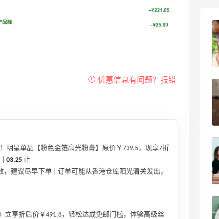
柏瑞美黑瓶和白瓶哪个好用？混油皮选了
黑瓶
3
08月05日
兰蔻粉金管新色212哪个网站可以海淘？
在线等！
3
08月05日
淘宝买柏瑞美定妆喷雾跳55海淘！返利
！明星单品【粉色金箔高光粉膏】原价￥739.5，现享7折
2.91元
》
|
03.25
止
失效，建议尽早下单 | 订单可能从香港仓库阳光清关发出，
4
08月05日
吃到了干煸炒面，好吃诶
0》立享折后价￥491.8，轻松达成免邮门槛，体验高级丝