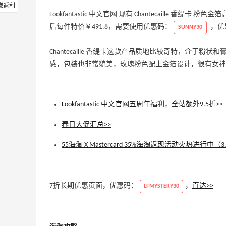
赚返利
Lookfantastic 中文官网 现有 Chantecaille 香缇
后每件特价￥491.8，需要使用优惠码：
，优
SUNNY30
Chantecaille 香缇卡这款产品质地比较奇特，介
感，包装也非常貌美，玫瑰粉色配上金箔设计，很有女神
Lookfantastic 中文官网五周年福利，全站额外9.5折>>
春日大促汇总>>
55海淘 X Mastercard 35%海淘返现活动火热进行中（3.
7折长期优惠页面，优惠码：
，
直达>>
LFMYSTERY30