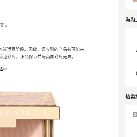
海淘
较*。
仓库正式进入试运营阶段。因此，您收到的产品有可能来
香港仓库，正品保证并与英国仓库无异。
>>
热卖
Mytheresa：折扣区时尚上新热卖 关注
11天10小时
TOTEME、ZIMMERMAN 等
享额外9折
Mytheresa