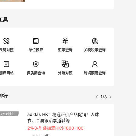
工具
尺码对照
单位换算
汇率查询
关税税率查询
翻译网站
保质期查询
外语对照
跨境额度查询
排行
1/3
adidas HK：精选正价产品促销！入球
4天4小时
衣、金属银跆拳道鞋等
2件8折 叠加满HK$1800-100
adidas HK