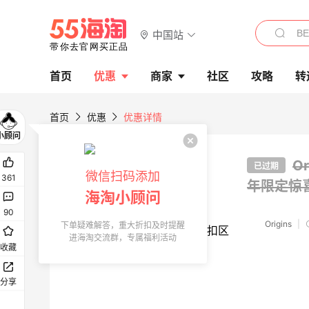
中国站
首页
优惠
商家
社区
攻略
转
首页
优惠
优惠详情
O
已过期
微信扫码添加
361
年限定惊
海淘小顾问
90
Origins
|
下单疑难解答，重大折扣及时提醒
进海淘交流群，专属福利活动
收藏
分享