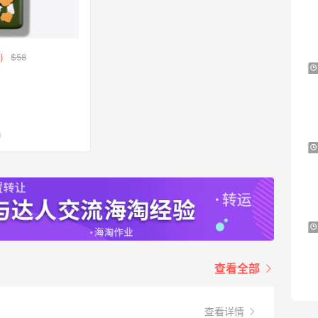
史低价2000元不到
SS26时尚大牌低至5.5折
Suit Negozi
)
$58
BELK：美妆闪促！入手雅诗兰黛、
19小时
MAC、芭比布朗等
正价8折+部分送礼
BELK
m
Columbia Sportswear：夏季大促！哥伦
3天19小时
比亚运动热卖
低至6折
Columbia Sportswear
Bloomingdales：美妆大促！入手 Dior、
19小时
Prada、TF 等
满$200享8.5折优惠+部分送好礼
查看全部
Bloomingdales
查看详情