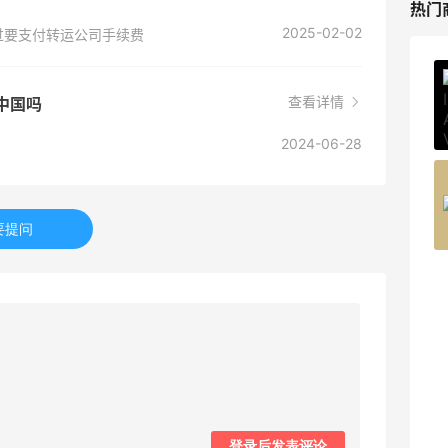
热门
2025-02-02
过要支付转运公司手续费
ERGO Baby
查看详情
邮中国吗
4%返利
62人获得返利
2024-06-28
Belly Bandit
4%返利
要提问
42人获得返利
TIMEBEAM (US)
最高10%返利
286人获得返利
RFM Denim
6%返利
87人获得返利
登录后发表评论