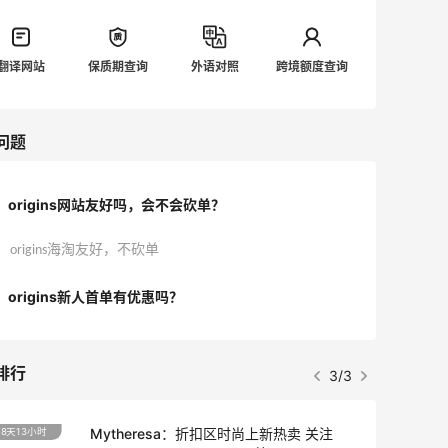
翻译网站
保质期查询
外语对照
跨境额度查询
问题
origins网站友好吗，会不会砍单？
origins海淘友好，不砍单
origins新人首单有优惠吗？
排行
3/3
Mytheresa：折扣区时尚上新热卖 关注
8天13小时
2天1小