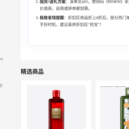
囤货/送礼方案
：凑单至$65，使用码《RENEW》
价值高，自用或拼单都划算。
极致省钱提醒
：折扣区商品折上6折后，部分热门单
手好时机，建议直奔折扣区“挖宝”！
精选商品
【55专享】Bobbi Brown 美网：美妆礼
2天1小时