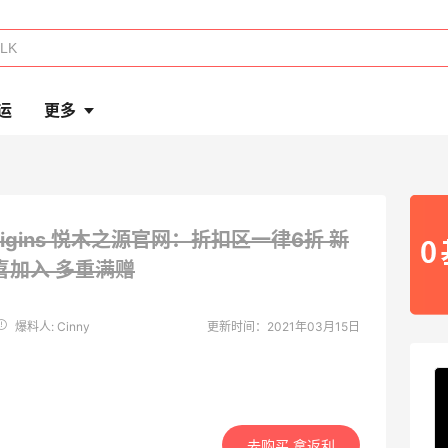
运
更多
rigins 悦木之源官网：折扣区一律6折 新
喜加入
多重满赠
爆料人: Cinny
更新时间：2021年03月15日
去购买 拿返利