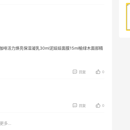
奥尔良烤鸡腿+爆炒鱿鱼须还不错哦～小
朋友爱吃
0
08月09日
l咖啡活力焕亮保湿凝乳30ml泥娃娃面膜15ml榆绿木面部精
0
回复
0
回复
更多...