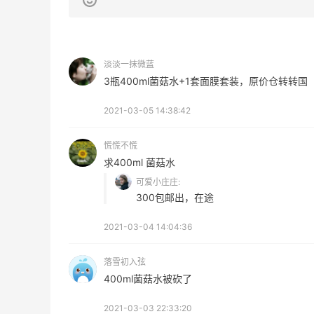
淡淡一抹微蓝
3瓶400ml菌菇水+1套面膜套装，原价仓转转国
京东买水卫士顽渍净～娃的**衣服试试看
好不好用
2021-03-05 14:38:42
2
0
08月09日
慌慌不慌
求400ml 菌菇水
新
又来分享妈妈做的美食啦～每一样都好吃
可爱小庄庄:
300包邮出，在途
2
0
08月09日
2021-03-04 14:04:36
1688买儿童电动摩托车玩具～高配置低价
落雪初入弦
格很划算
400ml菌菇水被砍了
1
0
08月09日
2021-03-03 22:33:20