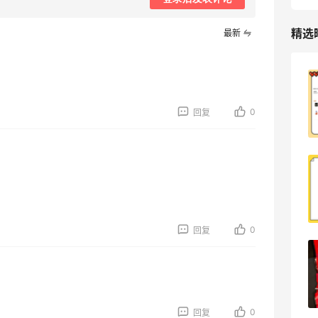
精选
最新
天猫超市买到超极划算的高露洁牙膏～
0
回复
0
08月09日
烤肉五花肉才是最好吃的～滋滋冒油非常
不错
0
08月09日
0
回复
刘文祥麻辣烫还不错～加了麻酱挺好吃
0
08月09日
0
回复