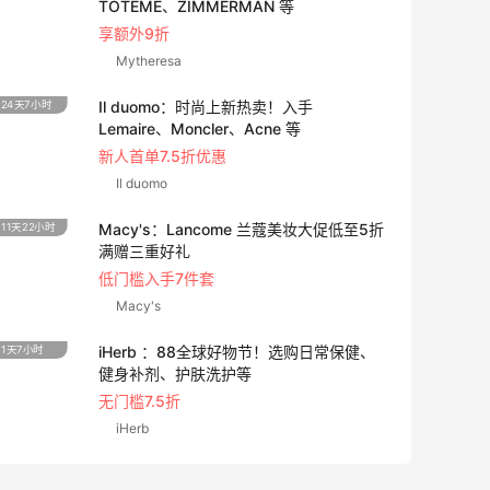
TOTEME、ZIMMERMAN 等
享额外9折
Mytheresa
Il duomo：时尚上新热卖！入手
24天7小时
19小时
Lemaire、Moncler、Acne 等
新人首单7.5折优惠
Il duomo
Macy's：Lancome 兰蔻美妆大促低至5折
11天22小时
6天1小
满赠三重好礼
低门槛入手7件套
Macy's
iHerb ：88全球好物节！选购日常保健、
1天7小时
4天22
健身补剂、护肤洗护等
无门槛7.5折
iHerb