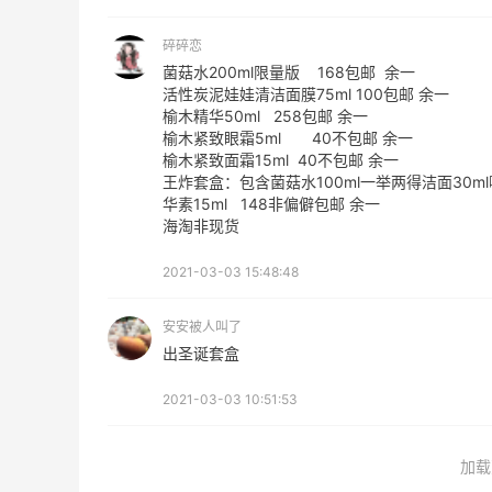
来
我的本命粉扑-毛吉吉5.0s气垫粉扑补货
碎碎恋
菌菇水200ml限量版 168包邮 余一
活性炭泥娃娃清洁面膜75ml 100包邮 余一
1
0
08月09日
榆木精华50ml 258包邮 余一
榆木紧致眼霜5ml 40不包邮 余一
榆木紧致面霜15ml 40不包邮 余一
王炸套盒：包含菌菇水100ml一举两得洁面30m
华素15ml 148非偏僻包邮 余一
海淘非现货
2021-03-03 15:48:48
安安被人叫了
出圣诞套盒
2021-03-03 10:51:53
加载