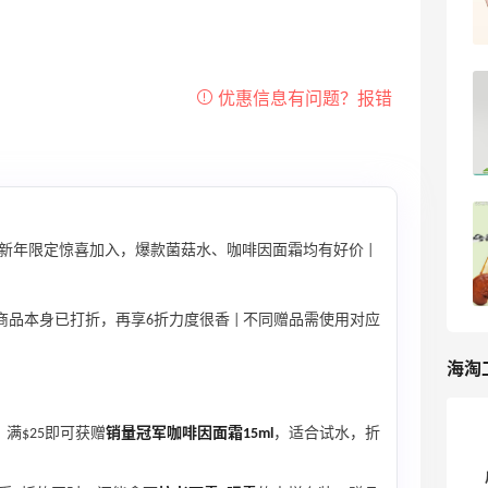
1
我爱写攻略
悦木之源美国官网2025黑五海淘大促折
扣预测！Origins官网黑五海淘攻略
5
浪里一条鱼
悦木之源黑五的5折单品很超值，希望今
年继续
新年限定惊喜加入，爆款菌菇水、咖啡因面霜均有好价 |
xiaomodel
19
商品本身已打折，再享6折力度很香 | 不同赠品需使用对应
海淘
满$25即可获赠
销量冠军咖啡因面霜15ml
，适合试水，折