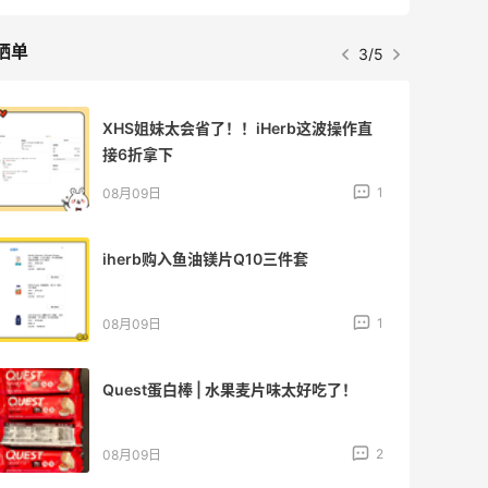
晒单
3/5
XHS姐妹太会省了！！iHerb这波操作直
接6折拿下
1
08月09日
iherb购入鱼油镁片Q10三件套
1
08月09日
Quest蛋白棒 | 水果麦片味太好吃了！
2
08月09日