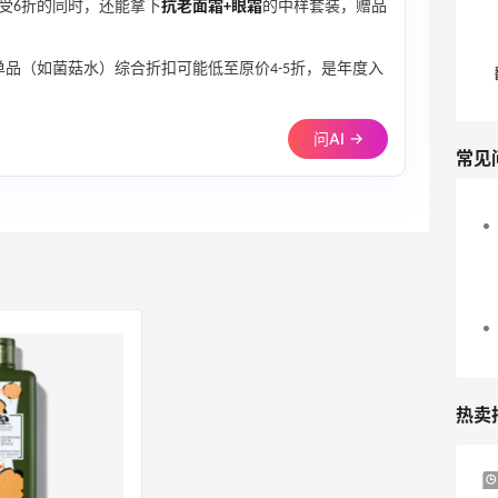
享受6折的同时，还能拿下
抗老面霜+眼霜
的中样套装，赠品
品（如菌菇水）综合折扣可能低至原价4-5折，是年度入
问AI →
常见
热卖
Suit Negozi：夏季大促！DVN 麂皮运动鞋
1天13小时