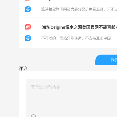
答
雅诗兰黛旗下网站大部分都是免费退货，只不
Mac Duggal
问
海淘Origins悦木之源美国官网不能直
最高2%返利
6127人成功下单
答
不可以的，网站只能转运，不支持直邮中国
Biōkreativ
30%返利
我
54人获得返利
评论
Eileen Fisher
最高2%返利
5146人获得返利
Matte Collection
最高3%返利
510人获得返利