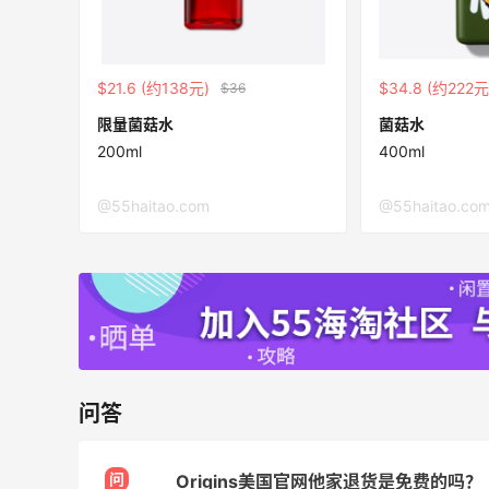
遇！满$150立省$50
满赠正装橘子眼霜+精华唇蜜等好礼
Bobbi Brown
$21.6 (约138元)
$34.8 (约222元
$36
Bloomingdales：时尚热卖！入手珑骧、
19小时
限量菌菇水
菌菇水
Tory Burch、拉夫劳伦等
200ml
400ml
每满$100返$25礼卡
Bloomingdales
@55haitao.com
@55haitao.co
折
Shu Uemura：植村秀彩妆特惠 入热销洁
6天1小时
颜油系列
无门槛7折 会员6.5折
Shu Uemura
Space NK UK：美妆护肤大促！入Lisa
4天22小时
Eldridge、Hourglass、伊索等
新人首单享8折
问答
Space NK UK
问
Origins美国官网他家退货是免费的吗？