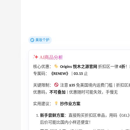
美妆个护
AI商品分析
核心优惠：
Origins 悦木之源官网
折扣区一律
6折
！
专属码：
《RENEW》
|
03.15
止
关键限制：
注意
$35
免美国境内运费门槛 | 折扣区
优惠码，
不可叠加
| 优惠随时可能失效，手慢无
实用建议：
抄作业方案
新手尝鲜方案
：直接购买折扣区单品，用码《GEL》
后价可能比国内小样还便宜！