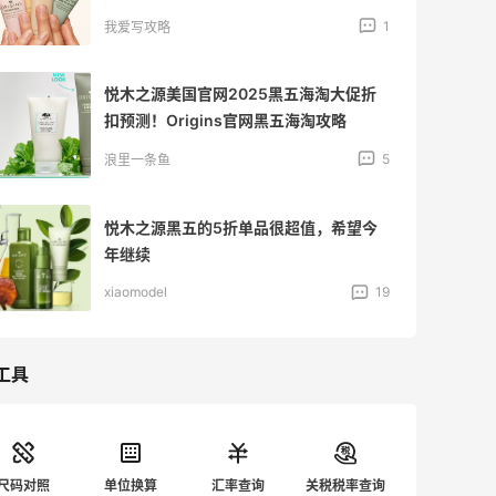
1
我爱写攻略
悦木之源美国官网2025黑五海淘大促折
扣预测！Origins官网黑五海淘攻略
5
浪里一条鱼
悦木之源黑五的5折单品很超值，希望今
年继续
xiaomodel
19
工具
尺码对照
单位换算
汇率查询
关税税率查询