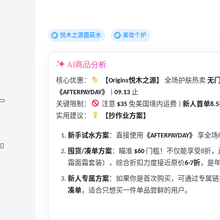
悦木之源菌菇水
美妆个护
AI商品分析
核心优惠：
【Origins悦木之源】
全场护肤热卖
无门
《AFTERPAYDAY》
|
09.13
止
关键限制：
注意
$35
免美国境内运费 |
新人首单8.
实用建议：
【抄作业方案】
新手试水方案
：直接使用
《AFTERPAYDAY》
享全场
囤货/凑单方案
：瞄准
$60
门槛！不仅能享受8折，
霜面霜套装），综合折扣力度接近原价
6-7折
，是
新人专属方案
：如果你是首次购买，可通过专属链
凑单
，适合只想买一件单品尝鲜的用户。
折
【55专享】Bobbi Brown 美网：美妆礼
3天1小时