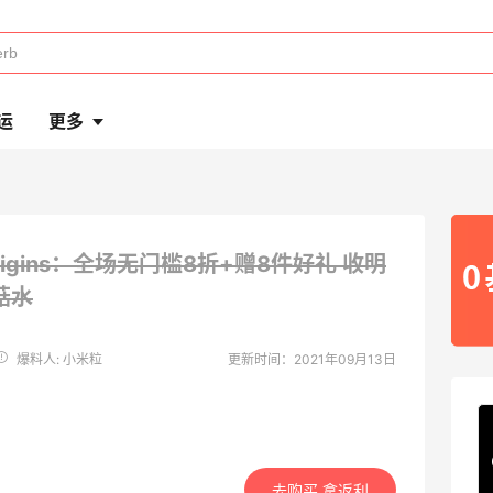
运
更多
rigins：全场无门槛8折+赠8件好礼
收明
菇水
爆料人: 小米粒
更新时间：2021年09月13日
去购买 拿返利