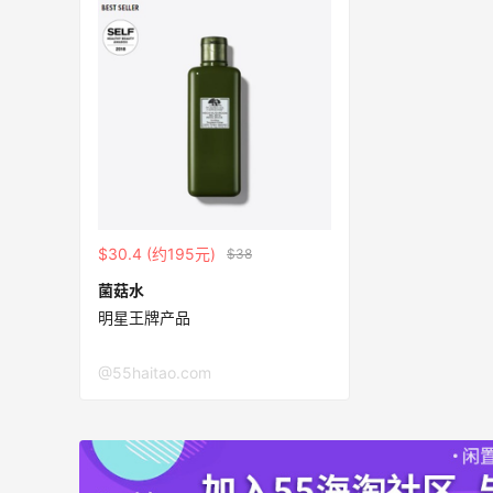
面
淘宝买维达抽纸，给家里囤点货！
2
0
08月08日
$30.4 (约195元)
$38
闪购买李若桃酸奶，2杯很划算！！
菌菇水
明星王牌产品
1
1
08月08日
@55haitao.com
s
高端面霜欧米达钻石面霜购入
1
1
08月08日