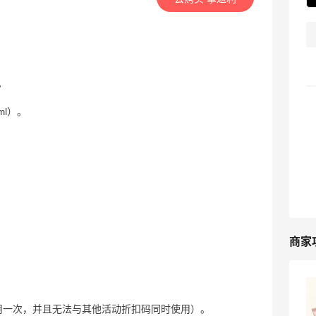
。
ml）。
商家
Origins悦木之源美网海淘攻略，Origins
海淘教程
用一次，并且无法与其他活动折扣码同时使用）。