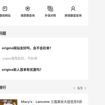
翻译网站
保质期查询
外语对照
跨境额度查询
问题
origins网站友好吗，会不会砍单？
origins海淘友好，不砍单
origins新人首单有优惠吗？
排行
3/3
Macy's：Lancome 兰蔻美妆大促低至5折
12天22小时
3天1小