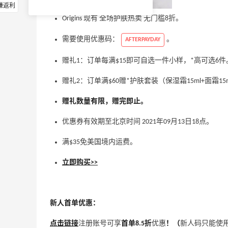
赚返利
Origins 现有 全场护肤热卖 无门槛8折。
需要使用优惠码：
。
AFTERPAYDAY
赠礼1：订单每满$15即可自选一件小样，*高可选6件
赠礼2：订单满$60赠*护肤套装（保湿霜15ml+面霜15
赠礼数量有限，赠完即止。
优惠券有效期至北京时间 2021年09月13日18点。
满$35免美国境内运费。
立即购买>>
新人首单优惠：
点击链接
注册账号可享
首单8.5折
优惠
！（
新人码只能使