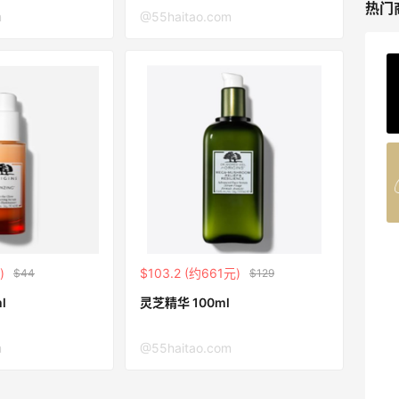
热门
m
@55haitao.com
ERGO Baby
4%返利
62人获得返利
Belly Bandit
4%返利
42人获得返利
TIMEBEAM (US)
)
$103.2 (约661元)
$44
$129
最高10%返利
285人获得返利
l
灵芝精华 100ml
RFM Denim
m
@55haitao.com
6%返利
86人获得返利