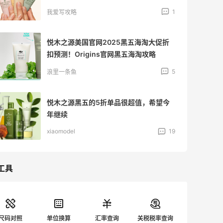
1
我爱写攻略
悦木之源美国官网2025黑五海淘大促折
扣预测！Origins官网黑五海淘攻略
5
浪里一条鱼
悦木之源黑五的5折单品很超值，希望今
年继续
xiaomodel
19
工具
尺码对照
单位换算
汇率查询
关税税率查询