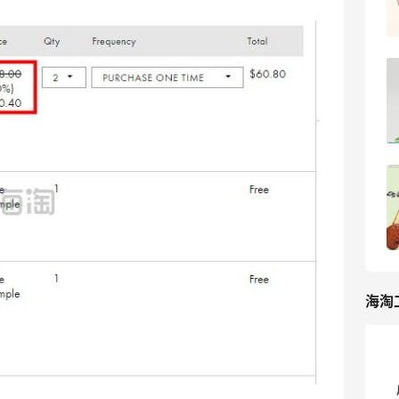
1
我爱写攻略
悦木之源美国官网2025黑五海淘大促折
扣预测！Origins官网黑五海淘攻略
5
浪里一条鱼
悦木之源黑五的5折单品很超值，希望今
年继续
xiaomodel
19
海淘