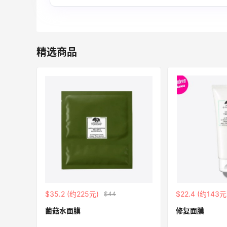
遇！满$150立省$50
满赠正装橘子眼霜+精华唇蜜等好礼
Bobbi Brown
Bloomingdales：时尚热卖！入手珑骧、
1天19小时
精选商品
Tory Burch、拉夫劳伦等
每满$100返$25礼卡
Bloomingdales
Macy's：返校季大促 精选童装热卖 部分
4天22小时
尺码成人可穿
低至5折
Macy's
、
Space NK UK：美妆护肤大促！入Lisa
5天22小时
Eldridge、Hourglass、伊索等
新人首单享8折
$35.2 (约225元)
$22.4 (约143元
$44
Space NK UK
菌菇水面膜
修复面膜