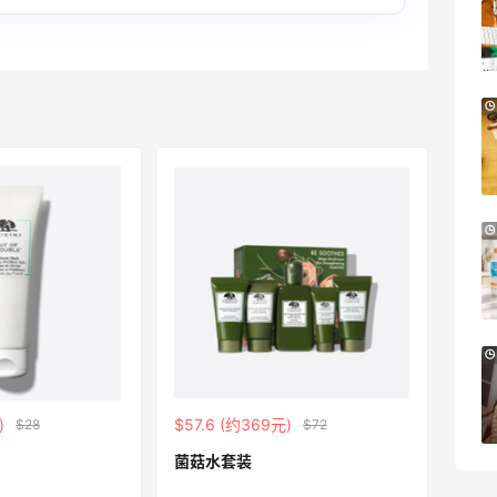
史低价2000元不到
SS26时尚大牌低至5.5折
Suit Negozi
Columbia Sportswear：夏季大促！哥伦
4天19小时
比亚运动热卖
低至6折
Columbia Sportswear
Bloomingdales：美妆大促！入手 Dior、
1天19小时
Prada、TF 等
满$200享8.5折优惠+部分送好礼
Bloomingdales
Mytheresa：折扣区时尚上新热卖 关注
9天13小时
TOTEME、ZIMMERMAN 等
享额外9折
)
$57.6 (约369元)
$28
$72
Mytheresa
菌菇水套装