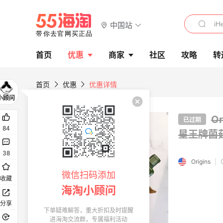
中国站
首页
优惠
商家
社区
攻略
转
首页
优惠
优惠详情
O
已过期
84
星王牌菌
38
Origins
|
微信扫码添加
收藏
海淘小顾问
分享
下单疑难解答，重大折扣及时提醒
进海淘交流群，专属福利活动