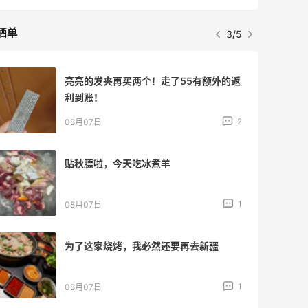
晒单
3/5
亮亮的发夹再买两个！走了55有额外的返
利到账！
2
08月07日
贴秋膘啦，今天吃冰煮羊
1
08月07日
为了这家烧烤，我必然还要再去新疆
1
08月07日