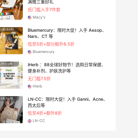
满赠三重好礼
低门槛入手7件套
Macy's
Bluemercury：限时大促！入手 Aesop、
1天19小时
1天19
Nars、CT 等
低至5折+部分额外8.5折
Bluemercury
iHerb ：88全球好物节！选购日常保健、
2天7小时
4天22
健身补剂、护肤洗护等
无门槛7.5折
iHerb
LN-CC：限时大促！入手 Ganni、Acne、
3天7小时
5天22
西太后等
低至4折+额外8折
LN-CC