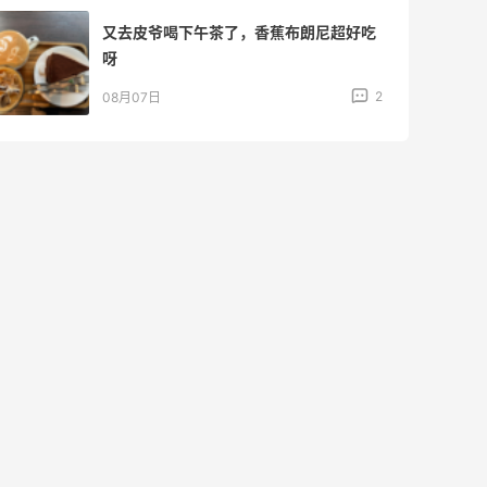
又去皮爷喝下午茶了，香蕉布朗尼超好吃
呀
2
08月07日