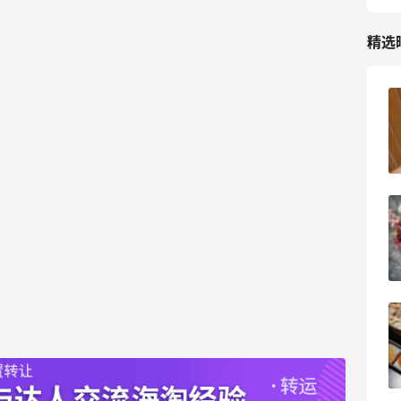
精选
苦巧咸酪碎银子 | 喜茶最夯的一杯️
1
08月08日
深夜美食，打卡自贡小烧烤
1
08月08日
iHerb8月第一单！日常补给囤起来
1
08月08日