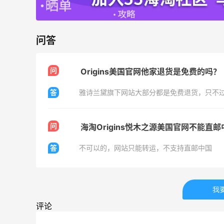
美团买黄式壹品汇芋圆，好吃不贵！！
问答
1
0
08月08日
问
Origins美国官网他家退货是免费的吗？
答
雅诗兰黛旗下网站大部分都是免费退货，只不
问
海淘Origins悦木之源美国官网不能直
答
不可以的，网站只能转运，不支持直邮中国
我
评论