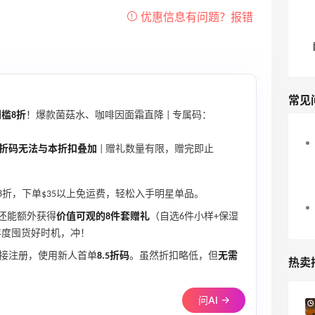
常见
槛8折
！爆款菌菇水、咖啡因面霜直降 | 专属码：
5折码无法与本折扣叠加
| 赠礼数量有限，赠完即止
8折，下单$35以上免运费，轻松入手明星单品。
还能额外获得
价值可观的8件套赠礼
（自选6件小样+保湿
年度囤货好时机，冲！
接注册，使用新人首单
8.5折码
。虽然折扣略低，但
无需
热卖
问AI →
Suit Negozi：夏季大促！DVN 麂皮运动鞋
2天13小时