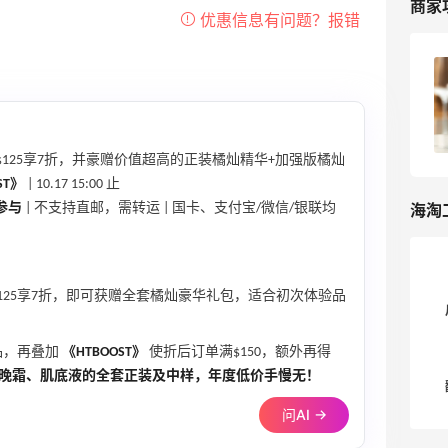
商家
雅顿美国官网2025黑五海淘大促打几
折？Elizabeth Arden官网黑五海淘攻略
4
浪里一条鱼
125享7折，并豪赠价值超高的正装橘灿精华+加强版橘灿
ST》
| 10.17 15:00 止
海淘
参与
| 不支持直邮，需转运 | 国卡、支付宝/微信/银联均
125享7折，即可获赠全套橘灿豪华礼包，适合初次体验品
品，再叠加
《HTBOOST》
使折后订单满$150，额外再得
晚霜、肌底液的全套正装及中样，年度低价手慢无！
问AI →