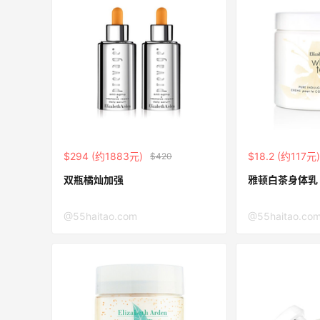
满$200享8.5折优惠+部分送好礼
Bloomingdales
Mac Duggal
最高2%返利
$294 (约1883元)
$18.2 (约117元)
6042人成功下单
$420
双瓶橘灿加强
雅顿白茶身体乳
Biōkreativ
30%返利
@55haitao.com
@55haitao.co
54人获得返利
Eileen Fisher
最高2%返利
5139人获得返利