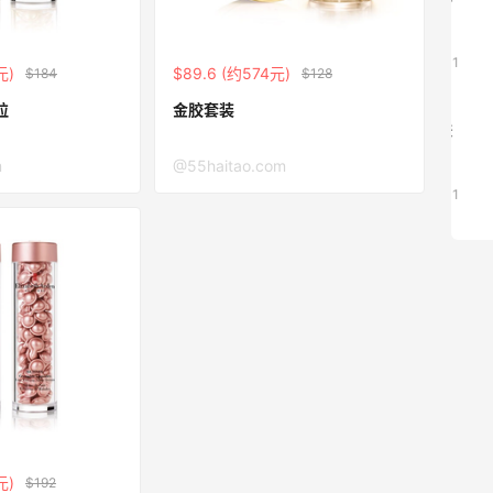
毛贴啦
1
08月07日
元)
$89.6 (约574元)
$184
$128
粒
金胶套装
除了面膜，我还薅到面霜、粉底液、润肤
乳、安睡裤等等
m
@55haitao.com
1
08月07日
元)
$192