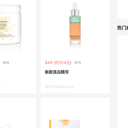
关注兰蔻、雅诗兰黛等 每日更新
Macy's
热门
ERGO Baby
4%返利
$49 (约314元)
62人获得返利
$26
$70
新款亮白精华
Belly Bandit
4%返利
m
@55haitao.com
42人获得返利
TIMEBEAM (US)
最高10%返利
285人获得返利