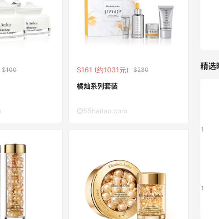
RFM Denim
6%返利
86人获得返利
精选
$161 (约1031元)
$100
$230
橘灿系列套装
山缓缓火锅，锅底够味，牛肉实在
m
@55haitao.com
1
08月07日
可莎蜜儿的恰巴塔，味道有点怪怪的
1
08月07日
羊毛薅的实在有点多～积攒的最后一篇羊