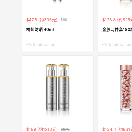
3
1
08月07日
$47.6 (约305元)
$128.8 (约825
$68
橘灿防晒 40ml
金胶两件套180
又去皮爷喝下午茶了，香蕉布朗尼超好吃
呀
@55haitao.com
@55haitao.co
4
1
08月07日
$189 (约1210元)
$134.4 (约861
$270