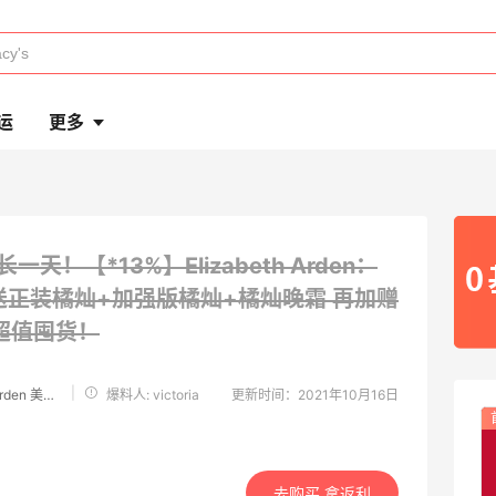
运
更多
长一天！【*13%】Elizabeth Arden：
 送正装橘灿+加强版橘灿+橘灿晚霜
再加赠
超值囤货！
|
Elizabeth Arden 美国官网
爆料人: victoria
更新时间：2021年10月16日
去购买 拿返利