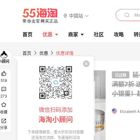
中国站
首页
优惠
商家
社区
攻略
转
首页
优惠
优惠详情
首单高返
延
已过期
519
满额7折
小银蛋！
273
微信扫码添加
收藏
海淘小顾问
分享
下单疑难解答，重大折扣及时提醒
进海淘交流群，专属福利活动