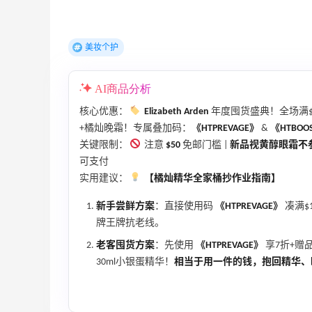
美妆个护
AI商品分析
核心优惠：
Elizabeth Arden
年度囤货盛典！全场满$
+橘灿晚霜！专属叠加码：
《HTPREVAGE》
&
《HTBOO
关键限制：
注意
$50
免邮门槛 |
新品视黄醇眼霜不
可支付
实用建议：
【橘灿精华全家桶抄作业指南】
新手尝鲜方案
：直接使用码
《HTPREVAGE》
凑满$
牌王牌抗老线。
老客囤货方案
：先使用
《HTPREVAGE》
享7折+赠
30ml小银蛋精华！
相当于用一件的钱，抱回精华、