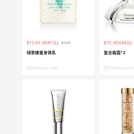
Matte Collection
最高3%返利
510人获得返利
$13.65 (约87元)
$70 (约448元)
$19.5
绿茶蜂蜜身体乳
复合面霜*2
亮亮的发夹再买两个！走了55有额外的返
@55haitao.com
@55haitao.co
利到账！
1
1
08月07日
贴秋膘啦，今天吃冰煮羊
2
1
08月07日
为了这家烧烤，我必然还要再去新疆