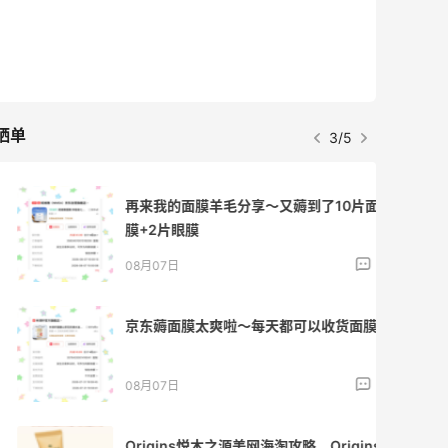
晒单
3/5
再来我的面膜羊毛分享～又薅到了10片面
膜+2片眼膜
1
08月07日
京东薅面膜太爽啦～每天都可以收货面膜
1
08月07日
Origins悦木之源美网海淘攻略，Origins