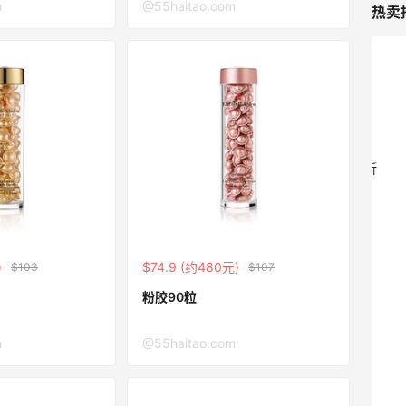
m
@55haitao.com
热卖
Mytheresa：折扣区时尚上新热卖 关注
9天23小时
TOTEME、ZIMMERMAN 等
享额外9折
Mytheresa
Macy's：Lancome 兰蔻美妆大促低至5折
13天8小时
满赠三重好礼
低门槛入手7件套
Macy's
)
$74.9 (约480元)
$103
$107
iHerb ：88全球好物节！选购日常保健、
2天17小时
健身补剂、护肤洗护等
粉胶90粒
无门槛7.5折
iHerb
m
@55haitao.com
Macy's：美妆精选10日闪促 低至5折+免
9天8小时
邮