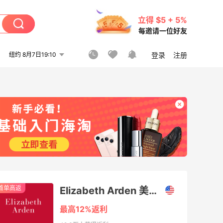
立得 $5 + 5%
每邀请一位好友
纽约 8月7日19:10
登录
注册
首单高返
Elizabeth Arden 美国官网（伊丽莎白雅顿）
最高12%返利