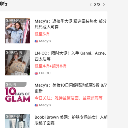
排行
3/3
Macy's：返校季大促 精选童装热卖 部分
5天8小时
3天11
尺码成人可穿
低至5折
Macy's
LN-CC：限时大促！入手 Ganni、Acne、
3天17小时
2天5小
西太后等
低至4折+额外8折
LN-CC
Macy's：美妆10日闪促精选低至5折 8/7
8小时
5天5小
更新
今日关注：雅诗兰黛洁面、兰蔻遮瑕等
Macy's
Bobbi Brown 美网：护肤专场热卖！入新
3天11小时
2天5小
版橘子面霜