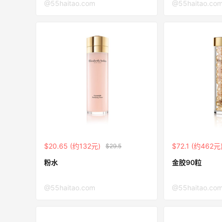
@55haitao.com
@55haitao.co
【55专享】Bobbi Brown 美网：美妆礼
3天11小时
遇！满$150立省$50
满赠正装橘子眼霜+精华唇蜜等好礼
Bobbi Brown
、
Bloomingdales：时尚热卖！入手珑骧、
2天5小时
Tory Burch、拉夫劳伦等
每满$100返$25礼卡
Bloomingdales
$20.65 (约132元)
$72.1 (约462元
$29.5
Columbia Sportswear：夏季大促！哥伦
5天5小时
比亚运动热卖
粉水
金胶90粒
低至6折
Columbia Sportswear
@55haitao.com
@55haitao.co
Bloomingdales：美妆大促！入手 Dior、
2天5小时
Prada、TF 等