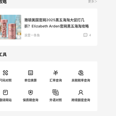
攻略
更多＞
雅顿美国官网2025黑五海淘大促打几
折？Elizabeth Arden官网黑五海淘攻略
4
浪里一条鱼
工具
尺码对照
单位换算
汇率查询
关税税率查询
翻译网站
保质期查询
外语对照
跨境额度查询