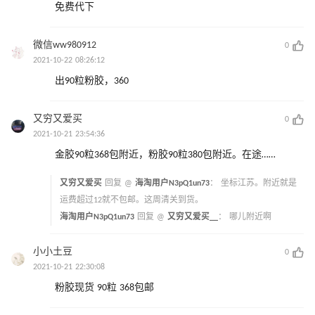
免费代下
微信ww980912
0
2021-10-22 08:26:12
出90粒粉胶，360
又穷又爱买
0
2021-10-21 23:54:36
金胶90粒368包附近，粉胶90粒380包附近。在途……
又穷又爱买
回复 @
海淘用户N3pQ1un73
：
坐标江苏。附近就是
运费超过12就不包邮。这周清关到货。
海淘用户N3pQ1un73
回复 @
又穷又爱买__
：
哪儿附近啊
小小土豆
0
2021-10-21 22:30:08
粉胶现货 90粒 368包邮