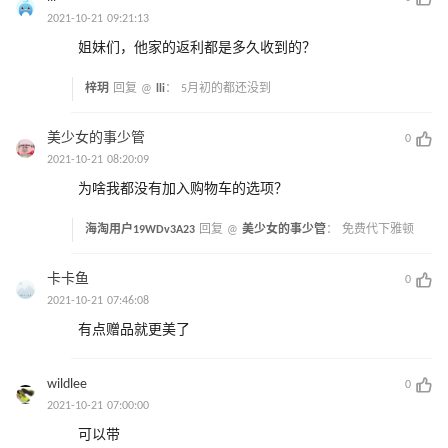
2021-10-21 09:21:13
姐妹们，他家的返利都是多久收到的？
梓玥
回复 @
lli
：
5月初的都还没到
美少女的事少管
0
2021-10-21 08:20:09
为啥我都没有加入购物车的选项？
海淘用户19WDv3A23
回复 @
美少女的事少管
：
免费代下雅顿
卡卡鱼
0
2021-10-21 07:46:08
有点赠品就更美了
wildlee
0
2021-10-21 07:00:00
可以带