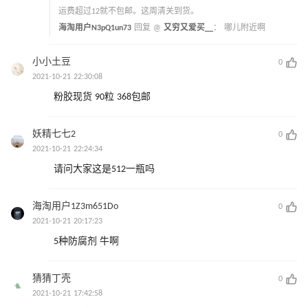
运费超过12就不包邮。这周清关到货。
海淘用户N3pQ1un73
回复 @
又穷又爱买__
：
哪儿附近啊
小小土豆
0
2021-10-21 22:30:08
粉胶现货 90粒 368包邮
妖精七七2
0
2021-10-21 22:24:34
请问大家这是512一瓶吗
海淘用户1Z3m651Do
0
2021-10-21 20:17:23
5种防腐剂 牛啊
猜猜丁壳
0
2021-10-21 17:42:58