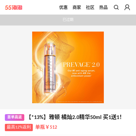
优惠
商家
社区
热品
带你去官网买正品
已过期
【*13%】雅顿 橘灿2.0精华50ml 买1送1！
首单高返
最高12%返利
单瓶￥512