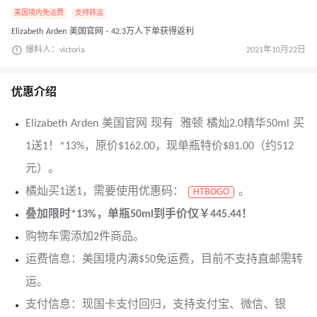
美国境内免运费
支持转运
Elizabeth Arden 美国官网 · 42.3万人下单获得返利
爆料人：victoria
2021年10月22日
优惠介绍
Elizabeth Arden 美国官网 现有 雅顿 橘灿2.0精华50ml 买
1送1！*13%，原价$162.00，现单瓶特价$81.00（约512
元）。
橘灿买1送1，需要使用优惠码：
。
HTBOGO
叠加限时*13%，单瓶50ml到手价仅￥445.44！
购物车需添加2件商品。
运费信息：美国境内满$50免运费，目前不支持直邮需转
运。
支付信息：现国卡支付回归，支持支付宝、微信、银