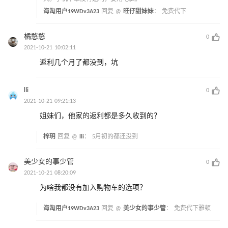
海淘用户19WDv3A23
回复 @
旺仔甜妹妹
：
免费代下
橘憨憨
0
2021-10-21 10:02:11
返利几个月了都没到，坑
lli
0
2021-10-21 09:21:13
姐妹们，他家的返利都是多久收到的？
梓玥
回复 @
lli
：
5月初的都还没到
美少女的事少管
0
2021-10-21 08:20:09
为啥我都没有加入购物车的选项？
海淘用户19WDv3A23
回复 @
美少女的事少管
：
免费代下雅顿