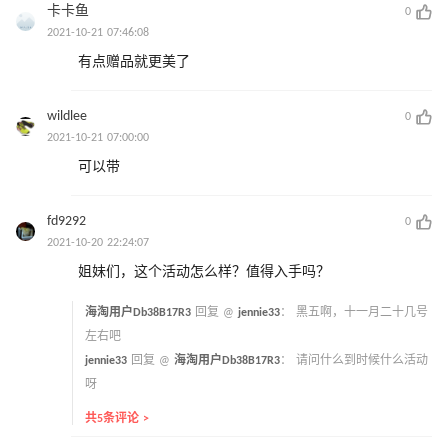
卡卡鱼
0
2021-10-21 07:46:08
有点赠品就更美了
wildlee
0
2021-10-21 07:00:00
可以带
fd9292
0
2021-10-20 22:24:07
姐妹们，这个活动怎么样？值得入手吗？
海淘用户Db38B17R3
回复 @
jennie33
：
黑五啊，十一月二十几号
左右吧
jennie33
回复 @
海淘用户Db38B17R3
：
请问什么到时候什么活动
呀
共5条评论 >