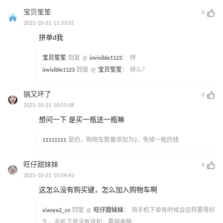
宝贝笙笙
0
2021-10-21 11:33:01
拼单d我
宝贝笙笙
回复 @
invisible1123
：
拼
invisible1123
回复 @
宝贝笙笙
：
拼么？
锅又坏了
0
2021-10-21 10:55:08
想问一下 是买一瓶送一瓶嘛
11111111
是的，购物车数量添加为2，免掉一瓶的钱
旺仔甜妹妹
0
2021-10-21 10:54:42
这怎么没有购买键，怎么加入购物车啊
xiaoya2_cn
回复 @
旺仔甜妹妹
：
用手机下单有时候会这样要等好
久。手机下单没有返利，要用电脑。