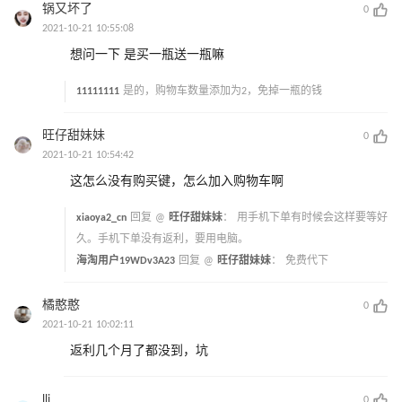
锅又坏了
0
2021-10-21 10:55:08
想问一下 是买一瓶送一瓶嘛
11111111
是的，购物车数量添加为2，免掉一瓶的钱
旺仔甜妹妹
0
2021-10-21 10:54:42
这怎么没有购买键，怎么加入购物车啊
xiaoya2_cn
回复 @
旺仔甜妹妹
：
用手机下单有时候会这样要等好
久。手机下单没有返利，要用电脑。
海淘用户19WDv3A23
回复 @
旺仔甜妹妹
：
免费代下
橘憨憨
0
2021-10-21 10:02:11
返利几个月了都没到，坑
lli
0