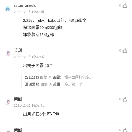
satan_angels
0
2021-12-16 19:09:38
2.25g，ruby，babe口红，48包邮/个
保湿面霜50ml200包邮
卸妆慕斯158包邮
茉甜
0
2021-12-16 16:39:06
出橘子面霜 10个
Zz112233
回复 @
茉甜
：
橘子面霜打包多少
潇潇酱耶
回复 @
茉甜
：
多少钱一个
茉甜
0
2021-12-16 16:38:41
出月光石6个 可打包
茉甜
0