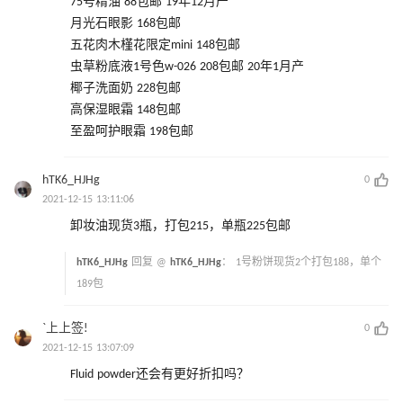
75号精油 88包邮 19年12月产
月光石眼影 168包邮
五花肉木槿花限定mini 148包邮
虫草粉底液1号色w-026 208包邮 20年1月产
椰子洗面奶 228包邮
高保湿眼霜 148包邮
至盈呵护眼霜 198包邮
hTK6_HJHg
0
2021-12-15 13:11:06
卸妆油现货3瓶，打包215，单瓶225包邮
hTK6_HJHg
回复 @
hTK6_HJHg
：
1号粉饼现货2个打包188，单个
189包
`上上签!
0
2021-12-15 13:07:09
Fluid powder还会有更好折扣吗？