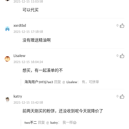
2021-12-15 11:03:58
可以代买
xxrdtbd
0
2021-12-15 17:18:58
没有赠送精油啊
Lisalew
0
2021-12-15 16:04:24
想买，有一起凑单的不
海淘用户1Hf3j7ae3
回复 @
Lisalew
：
有，可拼单
katry
0
2021-12-15 15:42:58
前两天刚买的粉饼，还没收到呢今天就降价了
two不二
回复 @
katry
：
我一样😱