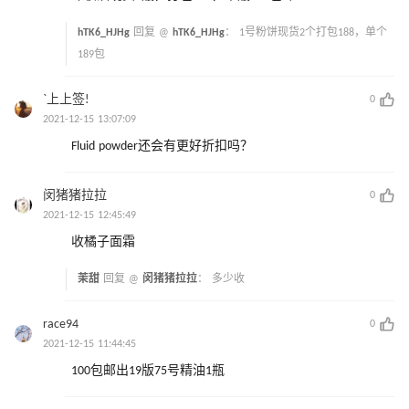
hTK6_HJHg
回复 @
hTK6_HJHg
：
1号粉饼现货2个打包188，单个
189包
`上上签!
0
2021-12-15 13:07:09
Fluid powder还会有更好折扣吗？
闵猪猪拉拉
0
2021-12-15 12:45:49
收橘子面霜
茉甜
回复 @
闵猪猪拉拉
：
多少收
race94
0
2021-12-15 11:44:45
100包邮出19版75号精油1瓶