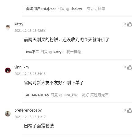
海淘用户1Hf3j7ae3
回复 @
Lisalew
：
有，可拼单
katry
0
2021-12-15 15:42:58
前两天刚买的粉饼，还没收到呢今天就降价了
two不二
回复 @
katry
：
我一样😱
Sinn_km
0
2021-12-15 15:34:15
官网对新人友不友好？刚下单了
AHUANAHUAN
回复 @
Sinn_km
：
友好 买过月光石
preferencebaby
0
2021-12-15 15:11:12
出橘子面霜套装