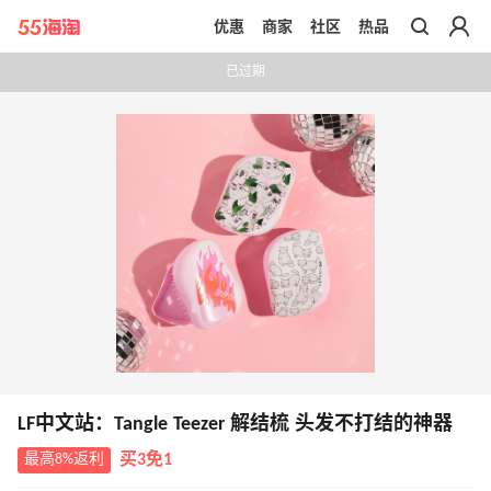
优惠
商家
社区
热品
带你去官网买正品
已过期
LF中文站：Tangle Teezer 解结梳 头发不打结的神器
最高8%返利
买3免1