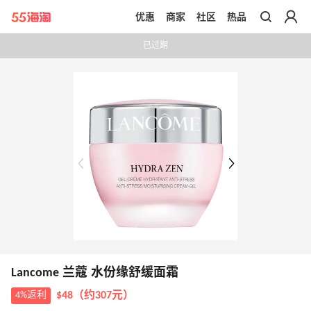
优惠
商家
社区
热品
带你去官网买正品
已过期
Lancome 兰蔻 水份缘舒缓面霜
4%返利
$48（约307元）