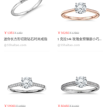
￥1383
￥56260
￥1383
￥57860
迷你长方形切割钻石时尚戒指
1 克拉14k 玫瑰金预镶嵌小巧单石订婚戒指
@55haitao.com
@55haitao.com
￥59060
￥60460
￥59860
￥61260