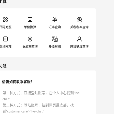
工具
尺码对照
单位换算
汇率查询
关税税率查询
翻译网站
保质期查询
外语对照
跨境额度查询
问题
倩碧如何联系客服？
第一种方式：直接登陆账号，在个人中心找到‘live
chat’
第二种方式：登陆账号，拉到网页最底部，找
到‘customer care’-‘live chat’