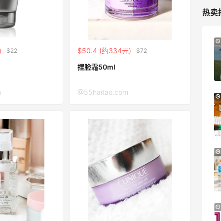
热卖
Suit Negozi：夏季大促！DVN 麂皮运动鞋
1天15小时
)
$50.4 (约334元)
$22
$72
史低价2000元不到
SS26时尚大牌低至5.5折
捏脸霜50ml
Suit Negozi
m
@55haitao.com
Columbia Sportswear：夏季大促！哥伦
3天21小时
比亚运动热卖
低至6折
Columbia Sportswear
Bloomingdales：美妆大促！入手 Dior、
21小时
Prada、TF 等
满$200享8.5折优惠+部分送好礼
Bloomingdales
Mytheresa：折扣区时尚上新热卖 关注
8天15小时
TOTEME、ZIMMERMAN 等