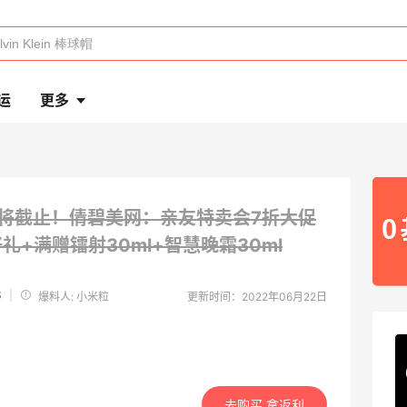
运
更多
将截止！倩碧美网：亲友特卖会7折大促
礼+满赠镭射30ml+智慧晚霜30ml
S
|
爆料人: 小米粒
更新时间：2022年06月22日
去购买 拿返利