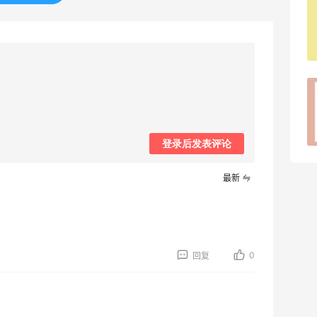
iHerb怎样凑单实付金额既能免关税又能
免邮？
1
08月09日
iHerb新人海淘必看｜50元免关税额度按
实付金额算
1
08月09日
登录后发表评论
最新
0
回复