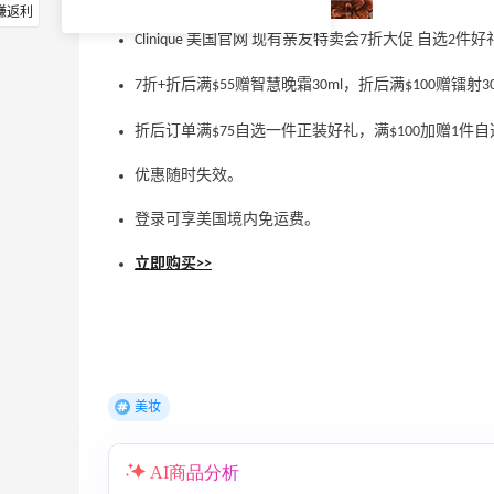
赚返利
Clinique 美国官网 现有亲友特卖会7折大促 自选2件好
7折+折后满$55赠智慧晚霜30ml，折后满$100赠镭射
折后订单满$75自选一件正装好礼，满$100加赠1件
优惠随时失效。
登录可享美国境内免运费。
立即购买>>
美妆
AI商品分析