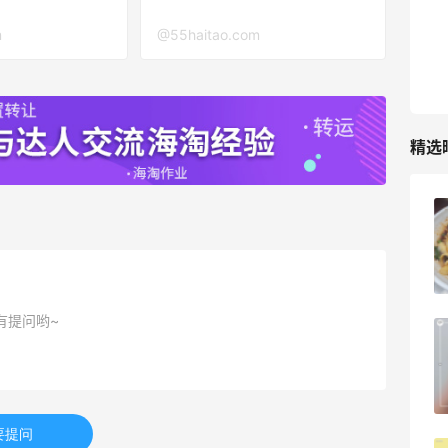
m
@55haitao.com
RFM Denim
6%返利
87人获得返利
精选
iherb打工人**三件套 | 内调外养篇！
1
08月09日
有提问哟~
夏天续命水来了！山姆弱碱水+可乐联名
罐
1
08月09日
要提问