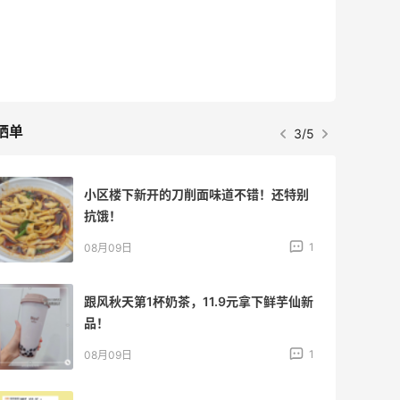
晒单
3/5
小区楼下新开的刀削面味道不错！还特别
抗饿！
1
08月09日
跟风秋天第1杯奶茶，11.9元拿下鲜芋仙新
品！
1
08月09日