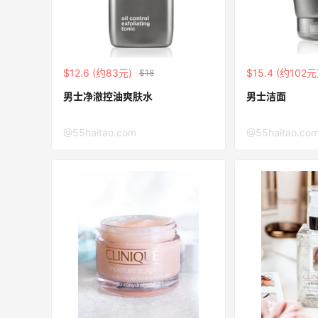
【55专享】Bobbi Brown 美网：美妆礼
2天3小时
$12.6 (约83元)
$15.4 (约102元
$18
遇！满$150立省$50
满赠正装橘子眼霜+精华唇蜜等好礼
男士净澈控油爽肤水
男士洁面
Bobbi Brown
@55haitao.com
@55haitao.co
折
Bloomingdales：时尚热卖！入手珑骧、
21小时
Tory Burch、拉夫劳伦等
每满$100返$25礼卡
Bloomingdales
BELK：美妆闪促！入手雅诗兰黛、
21小时
MAC、芭比布朗等
正价8折+部分送礼
BELK
Space NK UK：美妆护肤大促！入Lisa
5天
Eldridge、Hourglass、伊索等