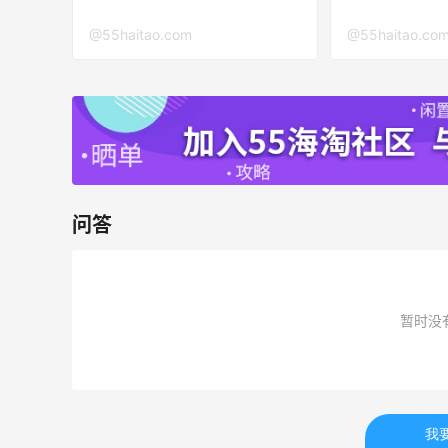
@55haitao.com
@55haitao.co
Matte Collection
最高3%返利
510人获得返利
XHS姐妹太会省了！！iHerb这波操作直
问答
接6折拿下
1
1
08月09日
暂时没
iherb购入鱼油镁片Q10三件套
1
1
08月09日
我