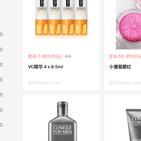
$56.7 (约376元)
$18.55 (约123
$81
VC精华 4 x 8.5ml
小雏菊腮红
@55haitao.com
@55haitao.co