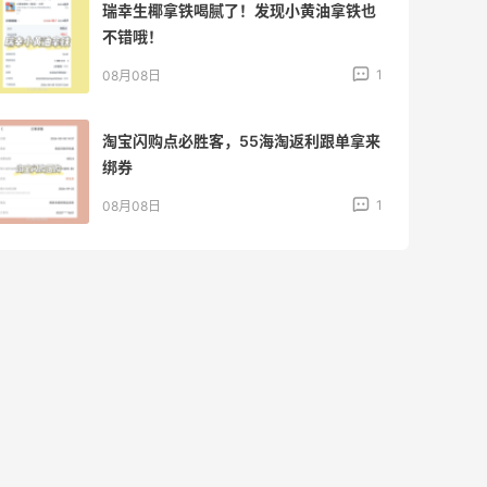
瑞幸生椰拿铁喝腻了！发现小黄油拿铁也
不错哦！
1
08月08日
淘宝闪购点必胜客，55海淘返利跟单拿来
绑券
1
08月08日