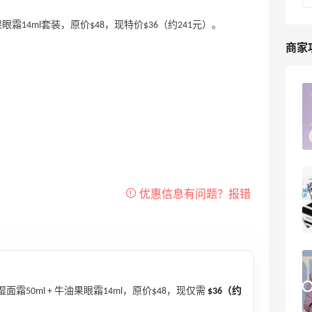
＋牛油果眼霜14ml套装，原价$48，现特价$36（约241元）。
商家
海淘砍单血泪史！这些坑我替你们踩过了
7
淇淇77
Nordstrom官网2025黑五海淘折扣预
测！Nordstrom官网黑五海淘经验
4
浪里一条鱼
Nordstrom美国官网2026最新海淘攻
略，Nordstrom（诺德斯特龙）官网海淘
50ml + 牛油果眼霜14ml，原价$48，现仅需
$36（约
教程
2
我爱写攻略