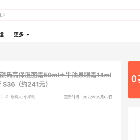
运
更多
s 科颜氏高保湿面霜50ml＋牛油果眼霜14ml
折 $36（约241元）
|
爆料人: 小米粒
更新时间：2022年09月07日