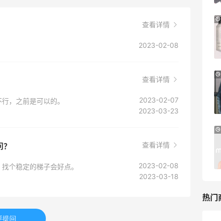
【55专享】Bobbi Brown 美网：美妆礼
4天8小时
查看详情
遇！满$150立省$50
满赠正装橘子眼霜+精华唇蜜等好礼
2023-02-08
Bobbi Brown
Diesel Europe：折扣区上新热卖！入手包
2天14小时
查看详情
袋、服饰、鞋履等
低至5折
2023-02-07
不行，之前是可以的。
Diesel Europe
2023-03-23
2小时
Maje US：限时闪促！入手明星同款服饰
查看详情
问？
精选低至2折
Maje US
2023-02-08
，找个稳定的梯子会好点。
2023-03-18
热门
要提问