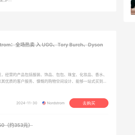
4
1
08月04日
trom：全场热卖 入 UGG、Tory Burch、Dyson
档百货，经营的产品包括服装、饰品、包包、珠宝、化妆品、香水、
om以其优质的客户服务、慷慨的购物空间设计、能够一站式买到所
。
2024-11-30
Nordstrom
去购买
$50（约353元）