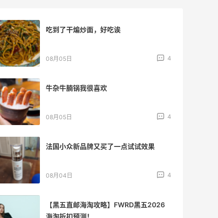
【黑五海淘攻略】REVOLVE黑五2026海
淘折扣预测！
1
08月04日
【黑五海淘攻略】Tory burch US黑五
2026海淘折扣预测！
1
08月04日
iherb维生素b推荐好物，性价比超高
3
08月04日
复购多次的一款镁片，日常用很合适