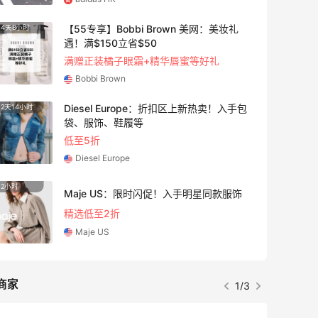
【55专享】Base Blu：时尚上新热卖 关注
3天14小时
4天14
PRADA、LOEWE、加拿大鹅等
享9折优惠
Base Blu
iHerb ：88全球好物节！选购日常保健、
3天14小时
10天2
健身补剂、护肤洗护等
无门槛7.5折
iHerb
Columbia Sportswear：夏季大促！哥伦
6天2小时
10天1
比亚运动热卖
低至6折
Columbia Sportswear
商家
2/3