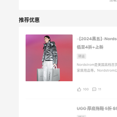
3
08月05日
【2024黑五】Nords
低至4折+上新
转运
Nordstrom是美国高
家居用品等。Nordstr
有家庭成员的服装而闻名
100
11
UGG 厚底拖鞋
5折 