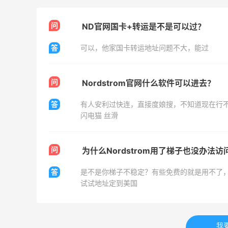
LN-CC：限时大促！入手 Ganni、Acne、
4天14小时
问
ND官网国卡+转运是不是可以过？
西太后等
低至4折+额外8折
答
可以，他家国卡转运地址问题不大，能过
LN-CC
Mytheresa：折扣区时尚上新热卖 关注
10天20小时
问
Nordstrom官网什么软件可以进去？
TOTEME、ZIMMERMAN 等
享额外9折
答
有人安利过快连，直接度娘搜，不知道现在行
Mytheresa
闪电猫 丝滑
The DoubleF：时尚上新热卖！入手麦
10天11小时
昆、Moncler、西太后等
问
为什么Nordstrom用了梯子也没办法访
7.5折优惠
The DoubleF
答
是不是你梯子不稳定？有些免费的就是用不了
试试地址定到美国
我