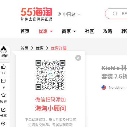
中国站
首页
优惠
商家
社区
攻略
转
首页
优惠
优惠详情
Kiehl'
17
套装
7.5
9
Nordstrom
微信扫码添加
收藏
海淘小顾问
分享
下单疑难解答，重大折扣及时提醒
进海淘交流群，专属福利活动