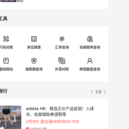
工具
尺码对照
单位换算
汇率查询
关税税率查询
翻译网站
保质期查询
外语对照
跨境额度查询
排行
2/3
2小时
3天2
Sandro us：限时闪促！法式美衣精选
低至2折 千鸟格连衣裙$95
Sandro us