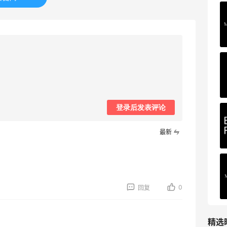
Mac Duggal
最高2%返利
6019人成功下单
Biōkreativ
30%返利
54人获得返利
登录后发表评论
Eileen Fisher
最高2%返利
最新
5134人获得返利
Matte Collection
最高3%返利
0
回复
510人获得返利
精选