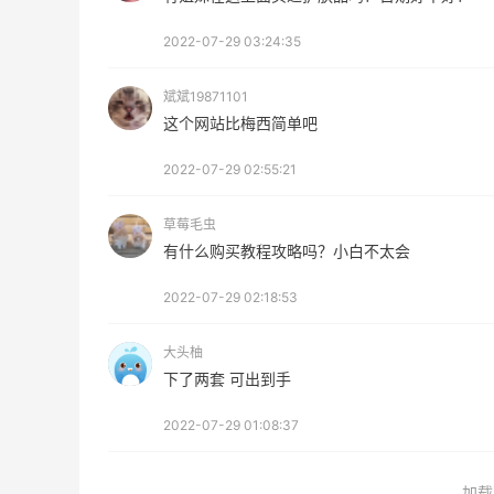
2022-07-29 03:24:35
摇乐实测
【黑五海淘攻略】Bobbi Brown黑
2026海淘折扣预测！
斌斌19871101
这个网站比梅西简单吧
2
08月05日
2022-07-29 02:55:21
爱马仕”
柏瑞美黑瓶和白瓶哪个好用？混油皮
草莓毛虫
黑瓶
有什么购买教程攻略吗？小白不太会
4
08月05日
2022-07-29 02:18:53
折扣力度大
兰蔻粉金管新色212哪个网站可以海
大头柚
在线等！
下了两套 可出到手
3
08月05日
2022-07-29 01:08:37
动什么时候
淘宝买柏瑞美定妆喷雾跳55海淘！
2.91元
加载