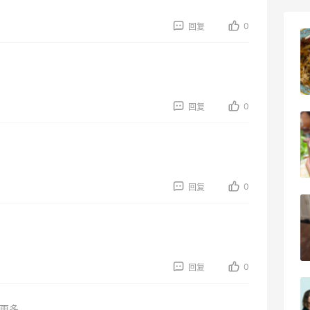
0
回复
五
吃到了干煸炒面，好吃诶
1
4
08月05日
0
回复
选了
牛杂牛腩锅我很喜欢
3
4
08月05日
0
回复
淘？
法国小众新品牌又买了一点试试效果
3
4
08月04日
0
回复
返利
【黑五直邮海淘攻略】FWRD黑五2026
海淘折扣预测！
更多...