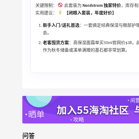
关键限制：
此套装为
Nordstrom 独家特价
，库存有
实用建议：
【闭眼入套装，年度好价】
新手入门/送礼首选
：一套搞定经典保湿与眼部护理
会。
老客囤货方案
：高保湿面霜单买50ml官网价$38
作为秋冬储备或凑单满赠的基石都非常划算。
Bloomingdales：美妆大促！入手 Dior、
3天2小时
Prada、TF 等
满$200享8.5折优惠+部分送好礼
问答
Bloomingdales