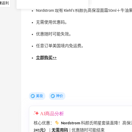
赚返利
Nordstrom 现有 Kiehl's 科颜氏高保湿面霜50ml
无需使用优惠码。
优惠随时可能失效。
任意订单美国境内免运费。
立即购买>>
美妆
神价
AI商品分析
核心优惠：
Nordstrom
科颜氏明星套装直降！高保湿面霜
241元）
|
无需用码
| 优惠随时可能结束