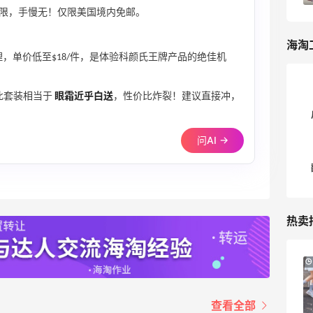
限，手慢无！仅限美国境内免邮。
海淘
，单价低至$18/件，是体验科颜氏王牌产品的绝佳机
，此套装相当于
眼霜近乎白送
，性价比炸裂！建议直接冲，
问AI →
热卖
adidas HK：精选正价产品促销！入球
3天14小时
衣、金属银跆拳道鞋等
2件8折 叠加满HK$1800-100
查看全部
adidas HK