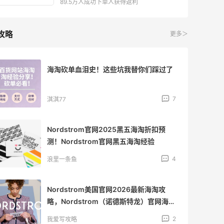
89.5万人成功下单人获得返利
攻略
更多＞
海淘砍单血泪史！这些坑我替你们踩过了
7
淇淇77
Nordstrom官网2025黑五海淘折扣预
测！Nordstrom官网黑五海淘经验
4
浪里一条鱼
Nordstrom美国官网2026最新海淘攻
略，Nordstrom（诺德斯特龙）官网海淘
教程
2
我爱写攻略