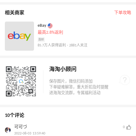
相关商家
下单攻略
eBay
最高2.8%返利
直邮
85.7万人获得返利 · 2881人关注
海淘小顾问
10个评论
可可づ
0
2022-08-03 13:59:40