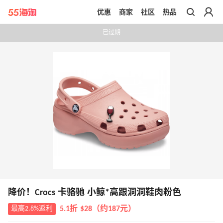
优惠
商家
社区
热品
带你去官网买正品
已过期
降价！Crocs 卡骆驰 小鲸*高跟洞洞鞋肉粉色
最高2.8%返利
5.1折 $28（约187元）