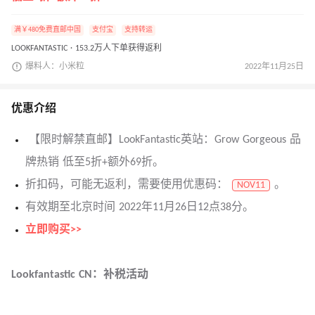
满￥480免费直邮中国
支付宝
支持转运
LOOKFANTASTIC · 153.2万人下单获得返利
爆料人：小米粒
2022年11月25日
优惠介绍
【限时解禁直邮】LookFantastic英站：Grow Gorgeous 品
牌热销 低至5折+额外69折。
折扣码，可能无返利，需要使用优惠码：
。
NOV11
有效期至北京时间 2022年11月26日12点38分。
立即购买>>
Lookfantastic CN：补税活动