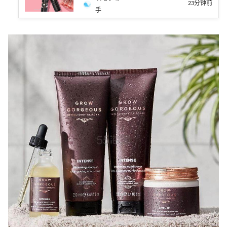
23分钟前
手