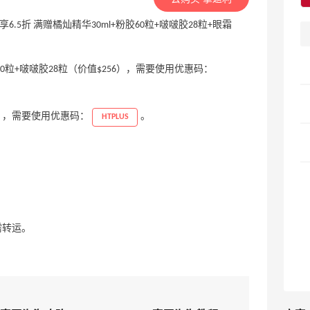
95立享6.5折 满赠橘灿精华30ml+粉胶60粒+啵啵胶28粒+眼霜
粉胶60粒+啵啵胶28粒（价值$256），需要使用优惠码：
80），需要使用优惠码：
。
HTPLUS
需转运。