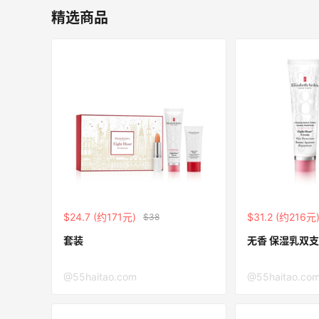
每满$100返$25礼卡
精选商品
Bloomingdales
ERGO Baby
4%返利
62人获得返利
Belly Bandit
4%返利
$24.7 (约171元)
$31.2 (约216元
$38
42人获得返利
套装
无香 保湿乳双支
TIMEBEAM (US)
@55haitao.com
@55haitao.co
最高10%返利
282人获得返利