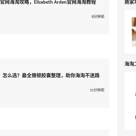
商家
网海淘攻略，Elizabeth Arden官网海淘教程
8分钟前
雅顿美国官网2025黑五海淘大促打几
折？Elizabeth Arden官网黑五海淘攻略
4
浪里一条鱼
海淘
？怎么选？最全雅顿胶囊整理，助你海淘不迷路
31分钟前