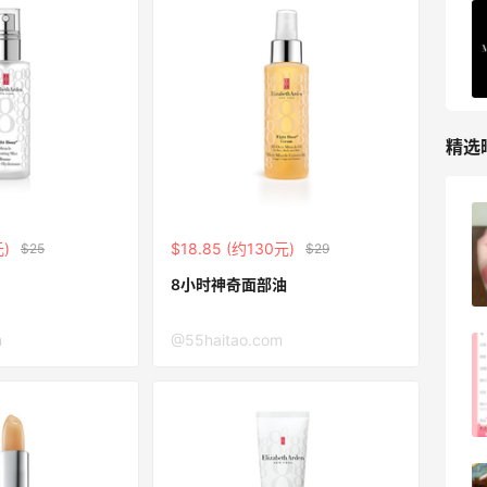
精选
FWRD黑五2026海淘奢侈品折扣力度大
元)
$18.85 (约130元)
$25
$29
吗？
8小时神奇面部油
3
08月05日
m
@55haitao.com
FWRD美网2026黑五海淘活动什么时候
开始？
3
08月05日
【黑五海淘攻略】Bobbi Brown黑五