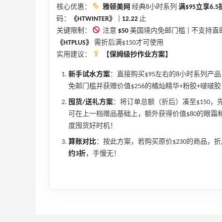
核心优惠：
雅顿美网
经典8小时系列
满$95立享6.5
码：
《HTWINTER》
|
12.22
止
关键限制：
注意
$50
美国境内免邮门槛 | 不支持直
LN-CC：限时大促！入手 Ganni、Acne、
4天12小时
《HTPLUS》
需折后满$150才可使用
西太后等
实用建议：
【保姆级抄作业方案】
低至4折+额外8折
LN-CC
新手试水方案
：直接购买$95左右的8小时系列产
免邮门槛并获赠价值$256的橘灿精华+粉胶+啵啵
【55专享】Base Blu：时尚上新热卖 关注
3天12小时
PRADA、LOEWE、加拿大鹅等
囤货/送礼方案
：将订单总额（折后）凑至$150，
享9折优惠
可在上一档赠品基础上，额外获得价值$80的眼霜
度囤货好时机！
Base Blu
算账对比
：按此方案，若购买原价$230的商品，折后
Mytheresa：折扣区时尚上新热卖 关注
10天18小时
约3折
，手慢无！
TOTEME、ZIMMERMAN 等
享额外9折
Mytheresa
Bloomingdales：时尚热卖！入手珑骧、
3天
Tory Burch、拉夫劳伦等