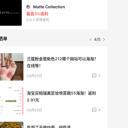
Matte Collection
最高3%返利
510人获得返利
晒单
4/5
兰蔻粉金管新色212哪个网站可以海淘？
在线等！
3
08月05日
淘宝买柏瑞美定妆喷雾跳55海淘！返利
2.91元
4
08月05日
吃到了干煸炒面，好吃诶