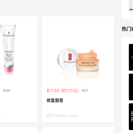
低门槛入手7件套
Macy's
热门
Private Internet Access VPN
最高70%返利
185人获得返利
COUTR
6%返利
)
$17.55 (约121元)
$48
$27
227人获得返利
修复唇膏
m
@55haitao.com