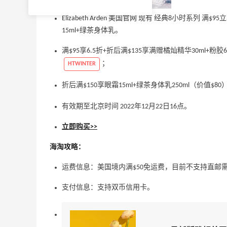
Elizabeth Arden 美国官网 现有 经典8小时系列 满$
15ml+绿茶身体乳。
满$95享6.5折+折后满$135享满赠橘灿精华30ml+
；
HTWINTER
折后满$150享眼霜15ml+绿茶身体乳250ml（价值$
有效期至北京时间 2022年12月22日16点。
立即购买>>
海淘攻略：
运费信息：美国境内满$50免运费，目前不支持直邮
支付信息：支持双币信用卡。