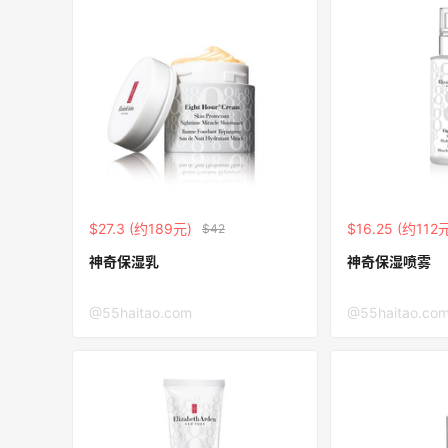
RFM Denim
6%返利
85人获得返利
Bobbi Brown美网2026黑五海淘活动什
$27.3 (约189元)
$16.25 (约112
$42
么时候开始？
神奇保湿乳
神奇保湿喷雾
1
3
08月06日
@55haitao.com
@55haitao.co
下
碳水快乐｜童年回忆李先生牛肉面🍜
0
3
08月06日
户外运动防-晒｜蜜丝婷开挂摇摇乐实测