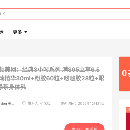
运
更多
顿美网：经典8小时系列 满$95立享6.5
灿精华30ml+粉胶60粒+啵啵胶28粒+眼
+绿茶身体乳
|
Elizabeth Arden 美国官网
爆料人: 小米粒
更新时间：2022年12月21日
去购买 拿返利