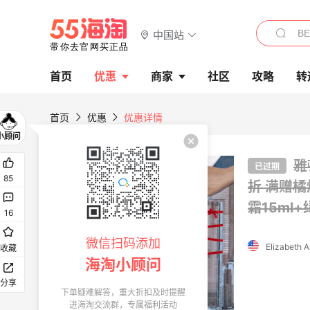
中国站
首页
优惠
商家
社区
攻略
转
首页
优惠
优惠详情
首单高返
雅
已过期
85
折
满赠橘
霜15ml
16
微信扫码添加
收藏
海淘小顾问
分享
下单疑难解答，重大折扣及时提醒
进海淘交流群，专属福利活动