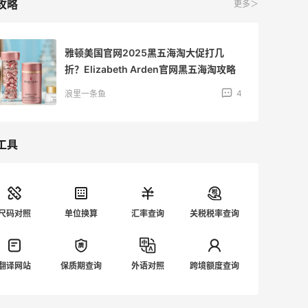
攻略
更多＞
雅顿美国官网2025黑五海淘大促打几
折？Elizabeth Arden官网黑五海淘攻略
4
浪里一条鱼
工具
尺码对照
单位换算
汇率查询
关税税率查询
翻译网站
保质期查询
外语对照
跨境额度查询