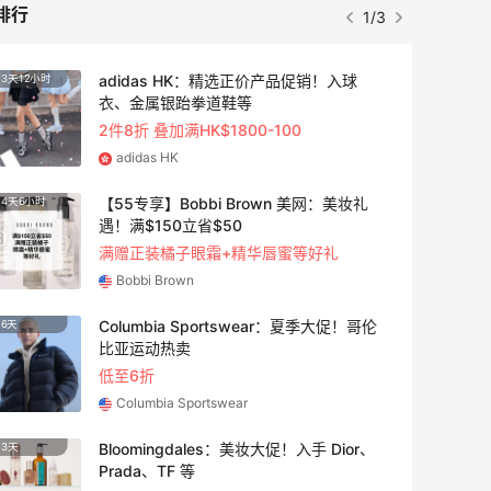
排行
1/3
adidas HK：精选正价产品促销！入球
3天12小时
衣、金属银跆拳道鞋等
2件8折 叠加满HK$1800-100
adidas HK
【55专享】Bobbi Brown 美网：美妆礼
4天6小时
遇！满$150立省$50
满赠正装橘子眼霜+精华唇蜜等好礼
Bobbi Brown
Columbia Sportswear：夏季大促！哥伦
6天
比亚运动热卖
低至6折
Columbia Sportswear
Bloomingdales：美妆大促！入手 Dior、
3天
Prada、TF 等