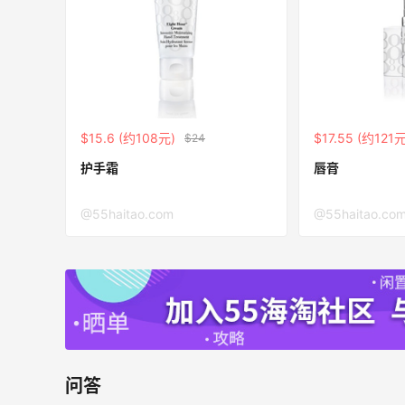
🏃
1
3
08月06日
Evelom卸妆膏--卸妆膏中的“爱马仕”
$15.6 (约108元)
$17.55 (约121元
$24
2
4
08月05日
护手霜
唇膏
@55haitao.com
@55haitao.co
问答