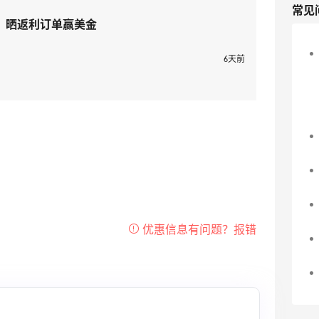
常见
！晒返利订单赢美金
6天前