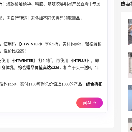
热卖
折
！爆款橘灿精华、粉胶、啵啵胶等明星产品直降 | 专属
邮，需自行转运 | 需叠加不同优惠码领取赠品，
iHerb ：88全球好物节！选购日常保健、
3天12小时
健身补剂、护肤洗护等
无门槛7.5折
iHerb
品，使用码
《HTWINTER》
享6.5折，实付约$62，轻松解锁
胶，性价比极高！
Patagonia：巴塔美官夏季大促 运动服饰
24天12小时
精选低至6折
先使用
《HTWINTER》
打6.5折，再使用
《HTPLUS》
，即
明日开抢
和身体乳。
综合赠品价值高达$336
，相当于买一送N，年
Patagonia
约$150，实付$150可得总价值近$500的产品，
综合折扣
预售！Harrods 2026 高端美妆圣诞日历
23天19小时
礼盒
HK$2500（约2158.25元）
问AI →
Harrods APAC
Macy's：Lancome 兰蔻夏季满赠三重好
14天3小时
礼