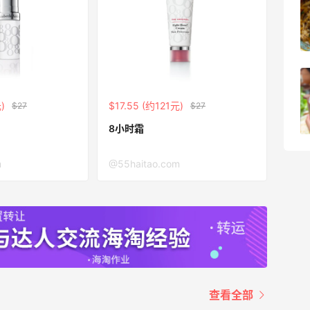
2026海淘折扣预测！
1
08月05日
柏瑞美黑瓶和白瓶哪个好用？混油皮选了
黑瓶
)
$17.55 (约121元)
$27
$27
3
08月05日
8小时霜
m
@55haitao.com
查看全部