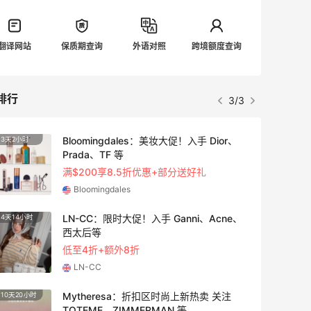
翻译网站
保质期查询
外语对照
跨境额度查询
排行
3/3
Bloomingdales：美妆大促！入手 Dior、
3天2小时
3天14
Prada、TF 等
满$200享8.5折优惠+部分送好礼
Bloomingdales
LN-CC：限时大促！入手 Ganni、Acne、
4天14小时
4天8小
西太后等
低至4折+额外8折
LN-CC
Mytheresa：折扣区时尚上新热卖 关注
10天20小时
2天14
TOTEME、ZIMMERMAN 等