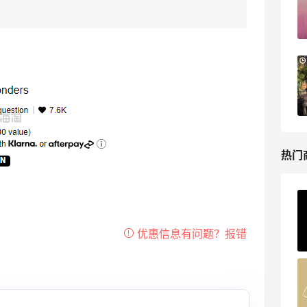
无门槛7.5折
iHerb
Columbia Sportswear：夏季大促！哥伦
6天2小时
比亚运动热卖
低至6折
Columbia Sportswear
热门
ERGO Baby
4%返利
62人获得返利
Belly Bandit
4%返利
42人获得返利