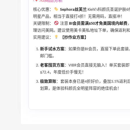
AI商品分析
核心优惠：
Sephora丝芙兰
Kiehl's科颜氏圣诞护肤
Eileen Fisher
明星产品，相当于直接打4折！无需用码，直接冲！
最高2%返利
关键限制：
注意
BI会员需满$50才免美国境内邮费
5134人获得返利
理访问美网。建议使用美卡美私地址下单，确保返利
实用建议：
【抄作业方案】
Matte Collection
新手试水方案
：如果你是BI会员，直接下单此套装
最高3%返利
邮门槛。
510人获得返利
老客囤货方案
：VIBR会员直接无脑入！单买套装
$72.4，年度低价手慢无！
极致算账
：套装本身已是4折好价，叠加3.5%返利
划算，是体验科颜氏全明星阵容的绝佳机会！
海
秋天的第1杯安排上｜库迪生椰拿铁叠55
海淘返利
1
1
08月07日