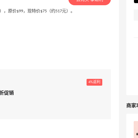
$181），原价$99，现特价$75（约517元）。
4%返利
5折促销
商家
丝芙兰预授权变0是砍单？别慌，可能只
是流程