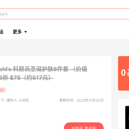
运
更多
iehl's 科颜氏圣诞护肤6件套 （价值
.6折 $75（约517元）
低价
爆料人: 小米粒
更新时间：2022年12月30日
去购买 拿返利