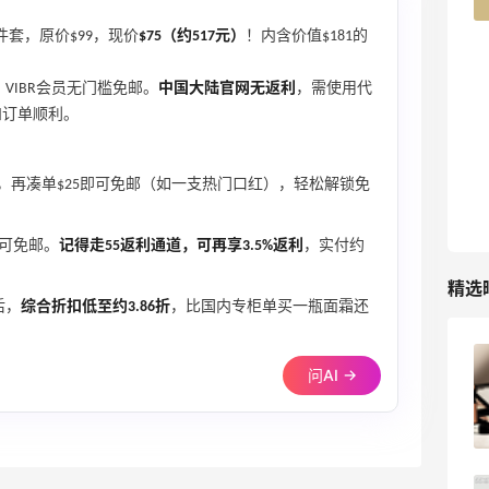
6件套，原价$99，现价
$75（约517元）
！内含价值$181的
TIMEBEAM (US)
最高10%返利
，VIBR会员无门槛免邮。
中国大陆官网无返利
，需使用代
282人获得返利
和订单顺利。
RFM Denim
，再凑单$25即可免邮（如一支热门口红），轻松解锁免
6%返利
85人获得返利
即可免邮。
记得走55返利通道，可再享3.5%返利
，实付约
精选
后，
综合折扣低至约3.86折
，比国内专柜单买一瓶面霜还
户外运动防-晒｜蜜丝婷开挂摇摇乐实测
问AI →
🏃
2
08月06日