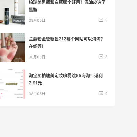
柏瑞美黑瓶和白瓶哪个好用？混油皮选了
黑瓶
3
08月05日
兰蔻粉金管新色212哪个网站可以海淘？
在线等！
3
08月05日
淘宝买柏瑞美定妆喷雾跳55海淘！返利
2.91元
4
08月05日