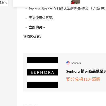
赚返利
Sephora 现有 Kiehl's 科颜氏圣诞护肤6件套 （价值
无需使用优惠码。
立即购买>>
折扣区优惠：
Sephora
Sephora 精选商品低至
积分兑换$10+满赠