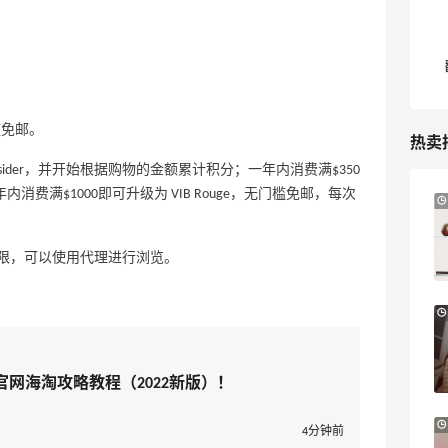
槛免邮。
热卖
nsider，并开始根据购物的金额累计积分；一年内消费满$350
der）；一年内消费满$1000即可升级为 VIB Rouge，无门槛免邮，每次
2小时
Sandro us：限时闪促！法式美衣精选
低至2折 千鸟格连衣裙$95
限，可以使用代理进行浏览。
Sandro us
【55专享】Base Blu：时尚上新热卖 关注
3天14小时
PRADA、LOEWE、加拿大鹅等
享9折优惠
国官网海淘攻略教程（2022新版）！
Base Blu
iHerb ：88全球好物节！选购日常保健、
3天14小时
4分钟前
健身补剂、护肤洗护等