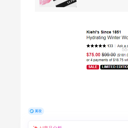
低至5折
Diesel Europe
2小时
Maje US：限时闪促！入手明星同款服饰
精选低至2折
Maje US
Mac Duggal
最高2%返利
6019人成功下单
美妆
Biōkreativ
30%返利
54人获得返利