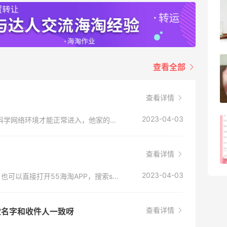
Evelom卸妆膏--卸妆膏中的“爱马仕”
4
08月05日
FWRD黑五2026海淘奢侈品折扣力度大
查看全部
吗？
3
08月05日
查看详情
2023-04-03
我每次都是直接在55海淘搜索进入，但是需要科学网络环境才能正常进入，他家的地址是：www.sephora.com
FWRD美网2026黑五海淘活动什么时候
开始？
查看详情
3
08月05日
2023-04-03
www.sephora.com 这个是丝芙兰的官网地址，也可以直接打开55海淘APP，搜索sephora进入官网
查看详情
付款名字和收件人一致呀