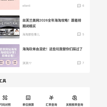
ellenli
6
丝芙兰美网2026全年海淘攻略！跟着排
期闭眼买
5
海淘那些事儿
海淘砍单血泪史！这些坑我替你们踩过了
7
淇淇77
工具
尺码对照
单位换算
汇率查询
关税税率查询