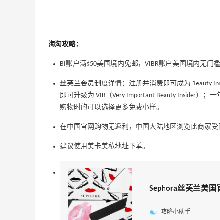
海淘攻略：
BI账户满$50美国境内免邮，VIBR账户美国境内无门
丝芙兰会员制度详情：注册并消费即可成为 Beauty I
即可升级为 VIB（Very Important Beauty Insi
adidas HK：精选正价产品促销！入球
3天14小时
购物时的可以选择更多免费小样。
衣、金属银跆拳道鞋等
2件8折 叠加满HK$1800-100
在中国官网购物无返利，中国大陆地区浏览此商家受
adidas HK
建议使用美卡美私地址下单。
、
【55专享】Bobbi Brown 美网：美妆礼
4天8小时
遇！满$150立省$50
满赠正装橘子眼霜+精华唇蜜等好礼
Sephora丝芙兰美
Bobbi Brown
Diesel Europe：折扣区上新热卖！入手包
2天14小时
攻略小助手
袋、服饰、鞋履等