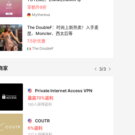
享额外9折
Mytheresa
The DoubleF：时尚上新热卖！入手麦
10天11小时
2小时
昆、Moncler、西太后等
7.5折优惠
The DoubleF
商家
3/3
Private Internet Access VPN
最高70%返利
185人获得返利
COUTR
6%返利
227人获得返利