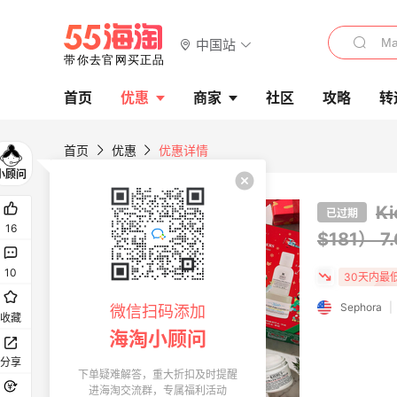
中国站
首页
优惠
商家
社区
攻略
转
首页
优惠
优惠详情
K
已过期
16
$181）
7
10
30天内最
Sephora
|
微信扫码添加
收藏
海淘小顾问
分享
下单疑难解答，重大折扣及时提醒
进海淘交流群，专属福利活动