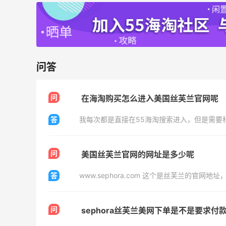
开奖｜社区7月常规主题活动名单公布
1
2
08月06日
Bobbi Brown美网2026黑五海淘活动什
问答
么时候开始？
3
3
08月06日
问
在海淘购买怎么进入美国丝芙兰官网呢
答
碳水快乐｜童年回忆李先生牛肉面🍜
问
美国丝芙兰官网的网址是多少呢
3
3
08月06日
答
问
sephora丝芙兰美网下单是不是要求