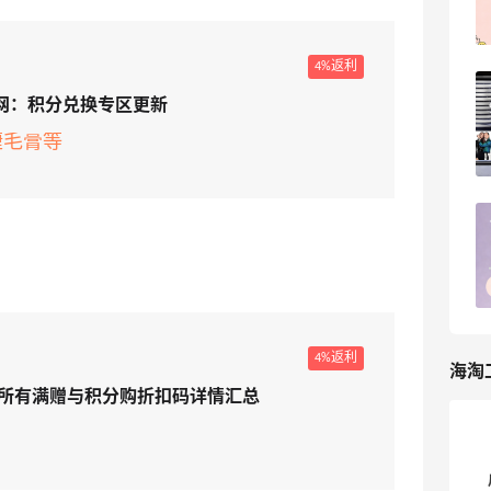
ellenli
6
4%返利
丝芙兰美网2026全年海淘攻略！跟着排
国官网：积分兑换专区更新
期闭眼买
睫毛膏等
5
海淘那些事儿
海淘砍单血泪史！这些坑我替你们踩过了
7
淇淇77
4%返利
海淘
：9月所有满赠与积分购折扣码详情汇总