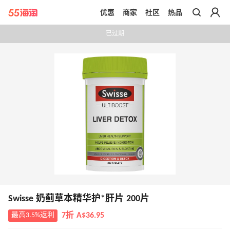
优惠
商家
社区
热品
带你去官网买正品
已过期
Swisse 奶蓟草本精华护*肝片 200片
最高3.5%返利
7折 A$36.95