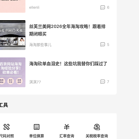
ellenli
6
丝芙兰美网2026全年海淘攻略！跟着排
期闭眼买
5
海淘那些事儿
海淘砍单血泪史！这些坑我替你们踩过了
7
淇淇77
工具
尺码对照
单位换算
汇率查询
关税税率查询