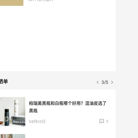
晒单
3/5
柏瑞美黑瓶和白瓶哪个好用？混油皮选了
黑瓶
3
08月05日