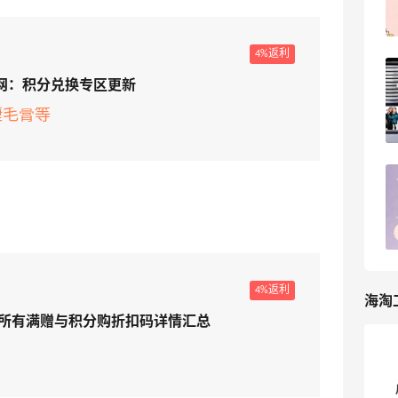
ellenli
6
4%返利
丝芙兰美网2026全年海淘攻略！跟着排
国官网：积分兑换专区更新
期闭眼买
睫毛膏等
5
海淘那些事儿
海淘砍单血泪史！这些坑我替你们踩过了
7
淇淇77
4%返利
海淘
：9月所有满赠与积分购折扣码详情汇总