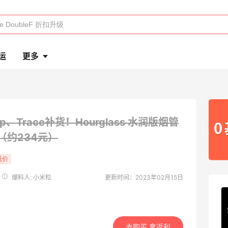
运
更多
lip、Trace补货！Hourglass 水润版烟管
5（约234元）
低价
爆料人: 小米粒
更新时间：2023年02月15日
去购买 拿返利