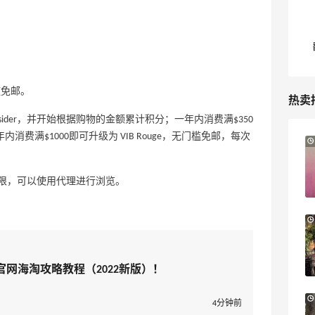
槛免邮。
热卖
nsider，并开始根据购物的金额累计积分；一年内消费满$350
der）；一年内消费满$1000即可升级为 VIB Rouge，无门槛免邮，每次
6小时
Sandro us：限时闪促！法式美衣精选
低至2折 千鸟格连衣裙$95
限，可以使用代理进行浏览。
Sandro us
【55专享】Base Blu：时尚上新热卖 关注
3天18小时
PRADA、LOEWE、加拿大鹅等
享9折优惠
国官网海淘攻略教程（2022新版）！
Base Blu
Bloomingdales：美妆大促！入手 Dior、
3天6小时
4分钟前
Prada、TF 等