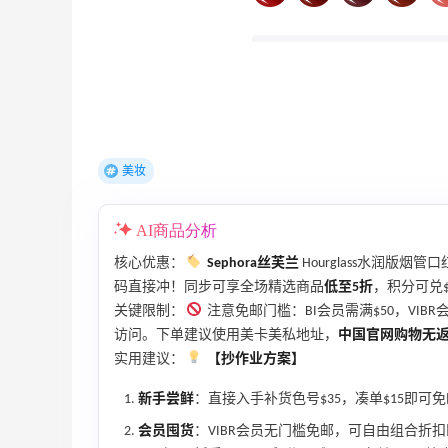
Bobbi Brown美网2026黑五海淘活动什
么时候开始？
3
1
08月06日
碳水快乐｜童年回忆李先生牛肉面🍜
美妆
3
3
08月06日
AI商品分析
户外运动防-晒｜蜜丝婷开挂摇摇乐实测
核心优惠：
Sephora丝芙兰
Hourglass水润版烟管
🏃
码直接冲！同步可享全场精选商品
低至5折
，积分可兑$
3
2
08月06日
关键限制：
注意免邮门槛：BI会员需满$50，VIB
访问。下单建议使用美卡美私地址，
中国官网购物无
实用建议：
【抄作业方案】
新手尝鲜
：直接入手补货色号$35，凑单$15即可
会员囤货
：VIBR会员无门槛免邮，可自由组合折扣