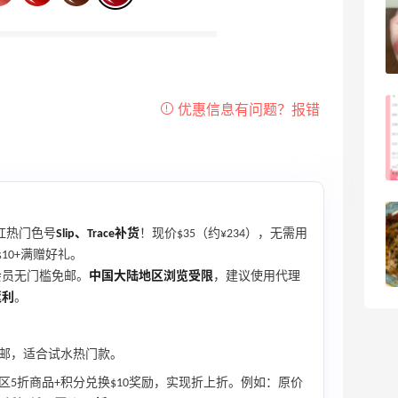
FWRD黑五2026海淘奢侈品折扣力度大
吗？
3
08月05日
FWRD美网2026黑五海淘活动什么时候
开始？
3
08月05日
【黑五海淘攻略】Bobbi Brown黑五
口红热门色号
Slip、Trace补货
！现价$35（约¥234），无需用
2026海淘折扣预测！
10+满赠好礼。
1
08月05日
R会员无门槛免邮。
中国大陆地区浏览受限
，建议使用代理
返利
。
免邮，适合试水热门款。
区5折商品+积分兑换$10奖励，实现折上折。例如：原价