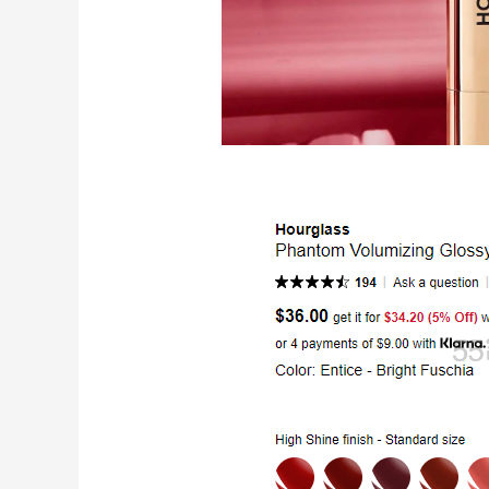
Eileen Fisher
最高2%返利
5134人获得返利
Matte Collection
最高3%返利
510人获得返利
开奖｜社区7月常规主题活动名单公布
1
1
08月06日