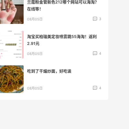
兰蔻粉金管新色212哪个网站可以海淘？
在线等！
3
08月05日
淘宝买柏瑞美定妆喷雾跳55海淘！返利
2.91元
4
08月05日
吃到了干煸炒面，好吃诶
4
08月05日