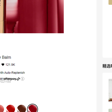
TIMEBEAM (US)
最高10%返利
282人获得返利
RFM Denim
6%返利
85人获得返利
精选
Evelom卸妆膏--卸妆膏中的“爱马仕”
4
08月05日