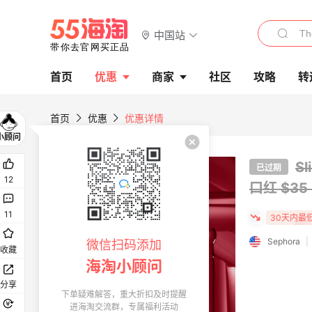
中国站
首页
优惠
商家
社区
攻略
转
首页
优惠
优惠详情
S
已过期
12
口红
$3
11
30天内最
Sephora
|
微信扫码添加
收藏
海淘小顾问
分享
下单疑难解答，重大折扣及时提醒
进海淘交流群，专属福利活动