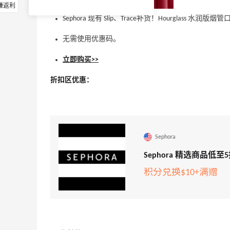
赚返利
Sephora 现有 Slip、Trace补货！Hourglass 水
无需使用优惠码。
立即购买>>
折扣区优惠：
Sephora
Sephora 精选商品低至
积分兑换$10+满赠