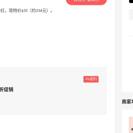
润版烟管口红，现特价$35（约234元）。
4%返利
5折促销
商家
丝芙兰预授权变0是砍单？别慌，可能只
是流程