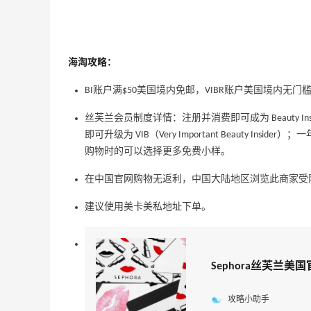
海淘攻略：
BI账户满$50美国境内免邮，VIBR账户美国境内无门
丝芙兰会员制度详情：注册并消费即可成为 Beauty I
即可升级为 VIB（Very Important Beauty Insi
adidas HK：精选正价产品促销！入球
3天18小时
购物时的可以选择更多免费小样。
衣、金属银跆拳道鞋等
2件8折 叠加满HK$1800-100
在中国官网购物无返利，中国大陆地区浏览此商家受
adidas HK
建议使用美卡美私地址下单。
【55专享】Bobbi Brown 美网：美妆礼
4天12小时
遇！满$150立省$50
满赠正装橘子眼霜+精华唇蜜等好礼
Sephora丝芙兰美
Bobbi Brown
Diesel Europe：折扣区上新热卖！入手包
2天18小时
攻略小助手
袋、服饰、鞋履等