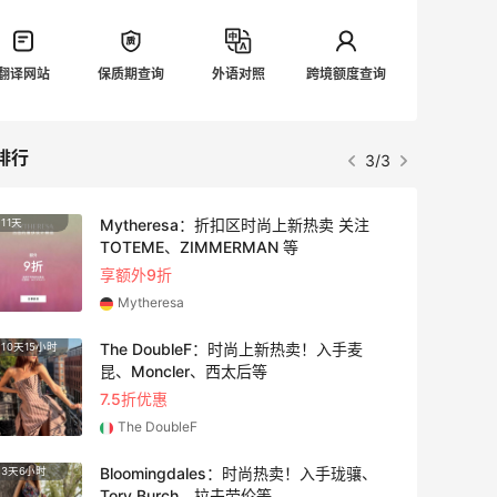
翻译网站
保质期查询
外语对照
跨境额度查询
排行
3/3
Mytheresa：折扣区时尚上新热卖 关注
11天
3天18
TOTEME、ZIMMERMAN 等
享额外9折
Mytheresa
The DoubleF：时尚上新热卖！入手麦
10天15小时
4天12
昆、Moncler、西太后等
7.5折优惠
The DoubleF
Bloomingdales：时尚热卖！入手珑骧、
3天6小时
2天18
Tory Burch、拉夫劳伦等