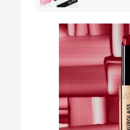
低至5折
Diesel Europe
6小时
Maje US：限时闪促！入手明星同款服饰
精选低至2折
Maje US
Mac Duggal
最高2%返利
6012人成功下单
Biōkreativ
30%返利
54人获得返利