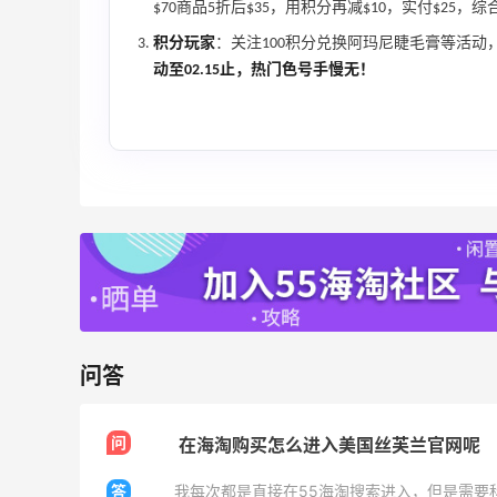
$70商品5折后$35，用积分再减$10，实付$25，
积分玩家
：关注100积分兑换阿玛尼睫毛膏等活动
动至02.15止，热门色号手慢无！
问答
问
在海淘购买怎么进入美国丝芙兰官网呢
答