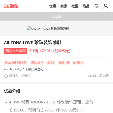
优惠
商家
社区
热品
带你去官网买正品
已过期
ARIZONA LOVE 珍珠装饰凉鞋
最高10%返利
5.1折 £79.05（约695元）
满£60免费直邮中国
银联信用卡
支付宝
直邮中国
支持转运
Allsole · 4.0万人下单获得返利
爆料人：小米粒
2023年06月20日
优惠介绍
Allsole 现有 ARIZONA LOVE 珍珠装饰凉鞋，原价
￡155.00，现特价￡79.05（约695.00元）。