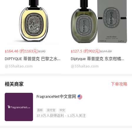
$164.46 (约1163元)
$127.5 (约902元)
$190
$144.89
DIPTYQUE 蒂普提克 巴黎之水中性香水 EDP 75ml
Diptyque 蒂普提克 东京柑橘中性淡香水 EDT 100ml
@55haitao.com
@55haitao.com
相关商家
下单攻略
FragranceNet中文官网
直邮
支付宝
中文
37.9万人获得返利 · 1.3万人关注