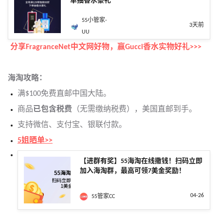
单抽香水豪礼
55小管家-
3天前
UU
分享FragranceNet中文网好物，赢Gucci香水实物好礼>>>
海淘攻略：
满$100免费直邮中国大陆。
商品
已包含税费
（无需缴纳税费），美国直邮到手。
支持微信、支付宝、银联付款。
5姐晒单>>
【进群有奖】55海淘在线撒钱！扫码立即
加入海淘群，最高可领7美金奖励！
04-26
55管家CC