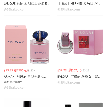
LALIQUE 莱俪 太阳女士香水 EDP 100ml
【简装】HERMES 爱马仕 泻湖花园中性淡香水 EDT 100ml（白盒或无盖）
@55haitao.com
@55haitao.com
$99.79 (约706元)
$37.79 (约267元)
$113.4
$83.25
ARMANI 阿玛尼 自我无界女士香水 EDP 90ml
BVLGARI 宝格丽 粉晶女士淡香水 EDT 40ml
满$120享8.8折
@55haitao.com
@55haitao.com