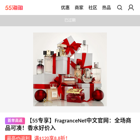
优惠
商家
社区
热品
带你去官网买正品
已过期
【55专享】FragranceNet中文官网：全场商
首单高返
品可凑！香水好价入
最高4%返利
满$120享8.8折！