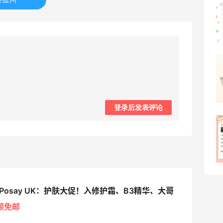
可莎蜜儿的恰巴塔，味道有点怪怪的
1
08月07日
羊毛薅的实在有点多～积攒的最后一篇羊
毛贴啦
1
08月07日
登录后发表评论
除了面膜，我还薅到面霜、粉底液、润肤
乳、安睡裤等等
1
08月07日
he-Posay UK：护肤大促！入修护霜、B3精华、大哥
额免邮