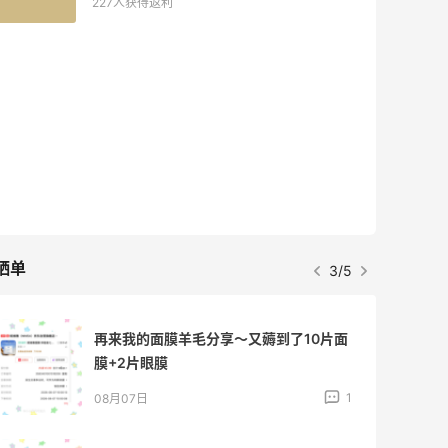
227人获得返利
晒单
3/5
再来我的面膜羊毛分享～又薅到了10片面
膜+2片眼膜
1
08月07日