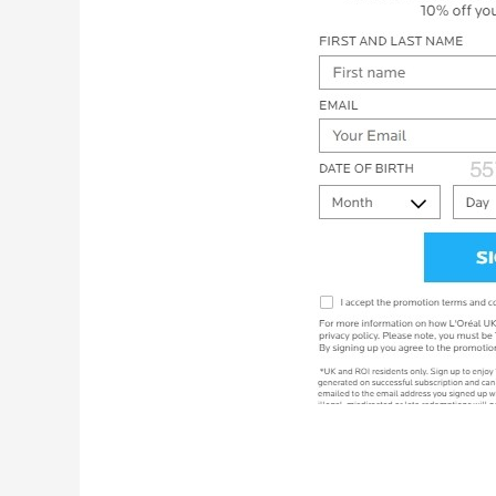
【55专享】Bobbi Brown 美网：美妆礼
3天8小时
遇！满$150立省$50
满赠正装橘子眼霜+精华唇蜜等好礼
Bobbi Brown
iHerb ：88全球好物节！选购日常保健、
2天14小时
健身补剂、护肤洗护等
无门槛7.5折
iHerb
、
Macy's：美妆精选10日闪促 低至5折+免
9天5小时