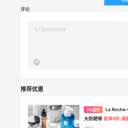
贴秋膘啦，今天吃冰煮羊
评论
2
1
08月07日
为了这家烧烤，我必然还要再去新疆
3
1
08月07日
又去皮爷喝下午茶了，香蕉布朗尼超好吃
呀
4
1
08月07日
La Roc
3%返利
大防晒等
首单8折 满