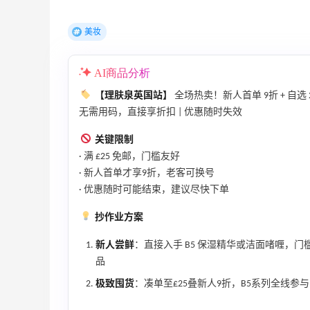
邮
关注兰蔻、雅诗兰黛等 每日更新
美妆
Macy's
Columbia Sportswear：夏季大促！哥伦
5天2小时
AI商品分析
比亚运动热卖
【理肤泉英国站】
全场热卖！新人首单 9折 + 自
低至6折
无需用码，直接享折扣 | 优惠随时失效
Columbia Sportswear
关键限制
· 满 £25 免邮，门槛友好
· 新人首单才享9折，老客可换号
· 优惠随时可能结束，建议尽快下单
Mac Duggal
抄作业方案
最高2%返利
6056人成功下单
新人尝鲜
：直接入手 B5 保湿精华或洁面啫喱，门
品
Biōkreativ
极致囤货
：凑单至£25叠新人9折，B5系列全线
30%返利