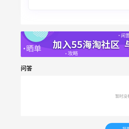
54人获得返利
Eileen Fisher
最高2%返利
5139人获得返利
Matte Collection
最高3%返利
510人获得返利
问答
暂时没
亮亮的发夹再买两个！走了55有额外的返
利到账！
1
1
08月07日
我