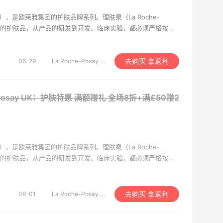
say），是欧莱雅集团的护肤品牌系列。理肤泉（La Roche-
紧密的护肤品，从产品的研发到开发、临床实验，都必须严格按照
，没有任何香料和防腐剂，并严格执行欧洲GMP生产标准和欧
有的临床实验必须经过批准后，才能销售，并在说明书上注明其
毫无夸张，产品的质量得到比较大保障。
06-29
La Roche-Posay UK
去购买 拿返利
e-Posay UK：护肤特惠 满额赠礼
全场8折+满£50赠2
say），是欧莱雅集团的护肤品牌系列。理肤泉（La Roche-
紧密的护肤品，从产品的研发到开发、临床实验，都必须严格按照
，没有任何香料和防腐剂，并严格执行欧洲GMP生产标准和欧
有的临床实验必须经过批准后，才能销售，并在说明书上注明其
毫无夸张，产品的质量得到比较大保障。
06-01
La Roche-Posay UK
去购买 拿返利