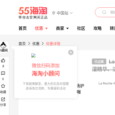
中国站
首页
优惠
商家
社区
攻略
转
首页
优惠
优惠详情
L
已过期
微信扫码添加
8
湿精华、
海淘小顾问
0
La Roche-
下单疑难解答，重大折扣及时提醒
进海淘交流群，专属福利活动
收藏
分享