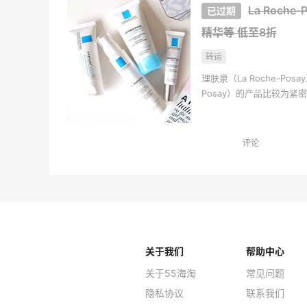
La Roch
精华等
低至8折
转运
理肤泉（La Roche-Po
Posay）的产品比较为
法国 相关法律的规定执行
莱雅的质量控制政策，所
功效，以保证实事求是， 
评论
关于我们
帮助中心
关于55海淘
常见问题
隐私协议
联系我们