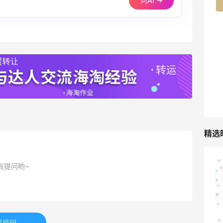
问AI →
42人获得返利
TIMEBEAM (US)
最高10%返利
285人获得返利
RFM Denim
6%返利
86人获得返利
精选
有提问哟~
山缓缓火锅，锅底够味，牛肉实在
1
08月07日
要提问