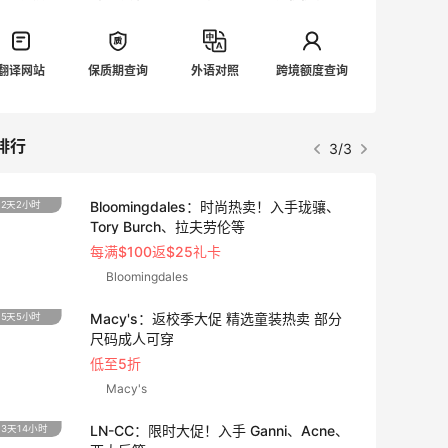
翻译网站
保质期查询
外语对照
跨境额度查询
排行
3/3
Bloomingdales：时尚热卖！入手珑骧、
2天2小时
3天8小
Tory Burch、拉夫劳伦等
每满$100返$25礼卡
Bloomingdales
Macy's：返校季大促 精选童装热卖 部分
5天5小时
2天14
尺码成人可穿
低至5折
Macy's
LN-CC：限时大促！入手 Ganni、Acne、
3天14小时
9天5小