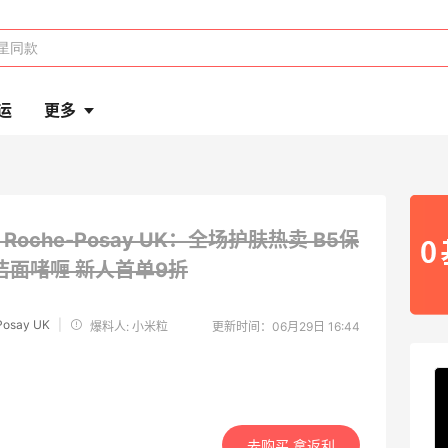
运
更多
a Roche-Posay UK：全场护肤热卖 B5保
洁面啫喱
新人首单9折
Posay UK
|
爆料人: 小米粒
更新时间：06月29日 16:44
去购买 拿返利