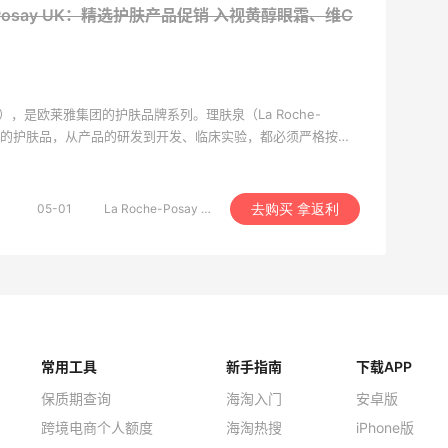
e-Posay UK：精选护肤产品促销 入视黄醇眼霜、维C
say），是欧莱雅集团的护肤品牌系列。理肤泉（La Roche-
紧密的护肤品，从产品的研发到开发、临床实验，都必须严格按照
，没有任何香料和防腐剂，并严格执行欧洲GMP生产标准和欧
有的临床实验必须经过批准后，才能销售，并在说明书上注明其
毫无夸张，产品的质量得到比较大保障。
05-01
La Roche-Posay UK
去购买 拿返利
常用工具
新手指南
下载APP
保质期查询
海淘入门
安卓版
跨境电商个人额度
海淘热搜
iPhone版