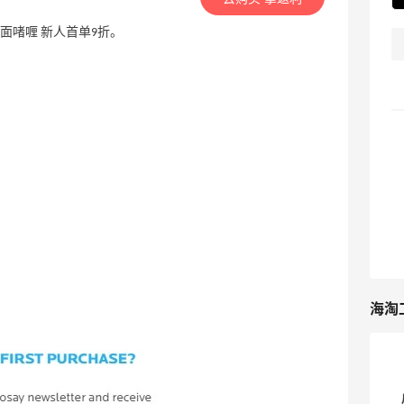
华、洁面啫喱 新人首单9折。
海淘