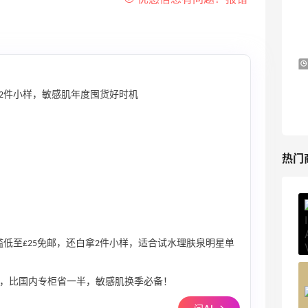
满赠三重好礼
低门槛入手7件套
Macy's
Bluemercury：限时大促！入手 Aesop、
2天2小时
Nars、CT 等
选 2件小样，敏感肌年度囤货好时机
低至5折+部分额外8.5折
Bluemercury
热门
ERGO Baby
4%返利
62人获得返利
槛低至£25免邮，还白拿2件小样，适合试水理肤泉明星单
Belly Bandit
参与，比国内专柜省一半，敏感肌换季必备！
4%返利