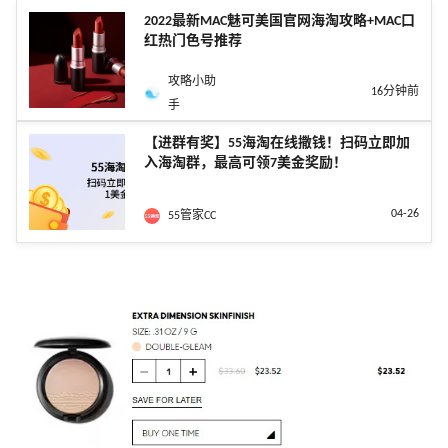
2022最新MAC魅可美国官网海淘攻略+MAC口
红热门色号推荐
攻略小助
16分钟前
手
【进群有奖】55海淘在线撒钱！扫码立即加
入海淘群，最高可领7美金奖励！
04-26
55管家CC